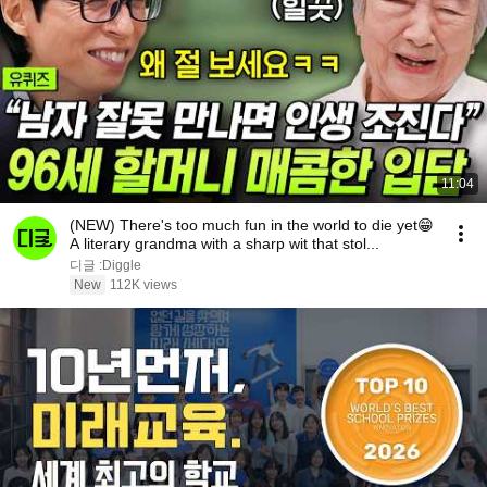
11:04
(NEW) There's too much fun in the world to die yet😁
A literary grandma with a sharp wit that stol...
디글 :Diggle
New
112K views