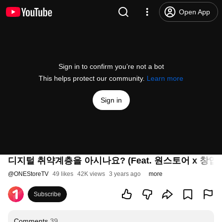
Open App
Sign in to confirm you’re not a bot
This helps protect our community.
Learn more
Sign in
디지털 취약계층을 아시나요? (Feat. 원스토어 x 창업
@
ONEStoreTV
49 likes
42K views
3 years ago
more
Subscribe
Comments
39