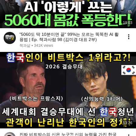
19:03
"5060도 딱 10분이면 끝" 99%는 모르는 똑똑한 AI 활
용법 | Ep. 책과사람 98 (김미경 대표 2부)
책과삶
•
341K views
13:26
진짜 비트박스의 신은 누구?! 신의 능력을 가진 한국