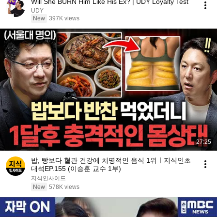
Will She BURN Him Like His Ex? | UDY Loyalty Test
UDY
New
397K views
27:25
밥, 빵보다 혈관 건강에 치명적인 음식 1위ㅣ지식인초
대석EP.155 (이승훈 교수 1부)
지식인사이드
New
578K views