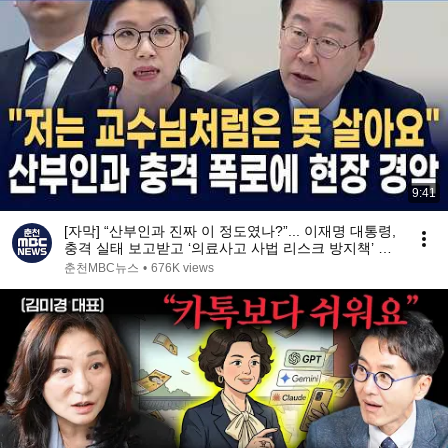
9:41
[자막] “산부인과 진짜 이 정도였나?”... 이재명 대통령,
충격 실태 보고받고 ‘의료사고 사법 리스크 방지책’ 긴
급 점검!
춘천MBC뉴스
•
676K views