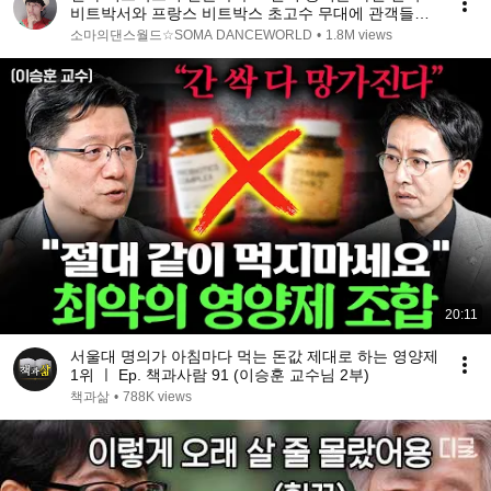
비트박서와 프랑스 비트박스 초고수 무대에 관객들이
난리난 이유!(해외반응)ㅣ갓탤런트 GOT TALENTㅣ소
소마의댄스월드☆SOMA DANCEWORLD
•
1.8M views
마의리뷰
20:11
서울대 명의가 아침마다 먹는 돈값 제대로 하는 영양제
1위 ㅣ Ep. 책과사람 91 (이승훈 교수님 2부)
책과삶
•
788K views