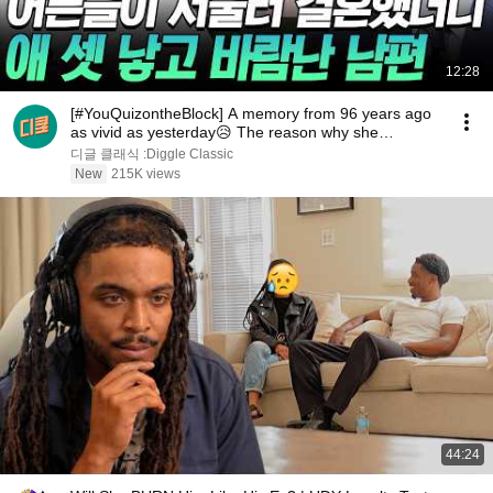
12:28
[#YouQuizontheBlock] A memory from 96 years ago
as vivid as yesterday😥 The reason why she
changed...
디글 클래식 :Diggle Classic
New
215K views
44:24