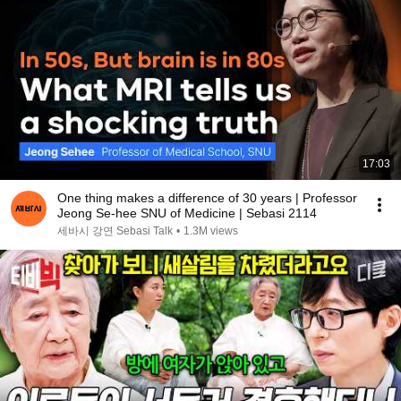
17:03
One thing makes a difference of 30 years | Professor
Jeong Se-hee SNU of Medicine | Sebasi 2114
세바시 강연 Sebasi Talk
•
1.3M views