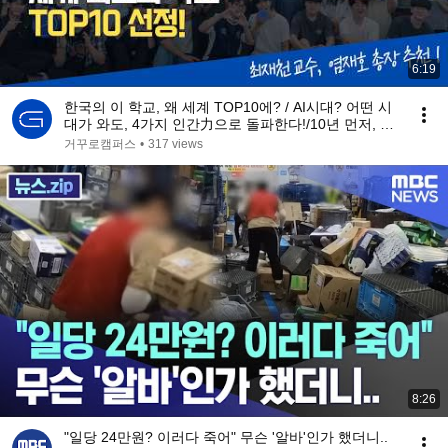
6:19
한국의 이 학교, 왜 세계 TOP10에? / AI시대? 어떤 시
대가 와도, 4가지 인간力으로 돌파한다!/10년 먼저, 미
래교육 (feat. 최재천 교수, 염재호 총장 추천)
거꾸로캠퍼스
•
317 views
8:26
"일당 24만원? 이러다 죽어" 무슨 '알바'인가 했더니..