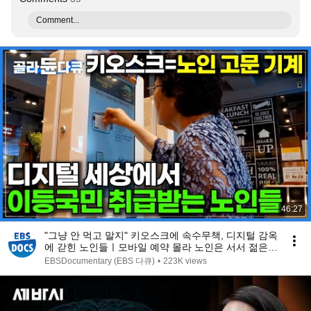
Comment...
46:27
"그냥 안 먹고 말지" 키오스크에 속수무책, 디지털 감옥
에 갇힌 노인들ㅣ모바일 예약 몰라 노인은 서서 젊은이
는 앉아가는 기차ㅣ디지털 시대 노인으로 사는 법ㅣ다
EBSDocumentary (EBS 다큐)
•
223K views
큐 시선ㅣ#골라듄다큐