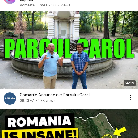
Vorbește Lumea
•
100K views
56:19
Comorile Ascunse ale Parcului Carol I
GIUCLEA
•
18K views