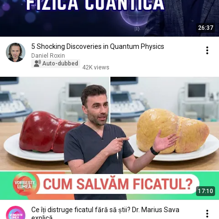
26:37
5 Shocking Discoveries in Quantum Physics
Daniel Roxin
Auto-dubbed
42K views
17:10
Ce îți distruge ficatul fără să știi? Dr. Marius Sava
explică