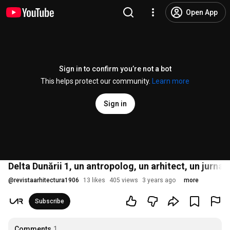
Open App
Sign in to confirm you’re not a bot
This helps protect our community.
Learn more
Sign in
Delta Dunării 1, un antropolog, un arhitect, un jurnal
@
revistaarhitectura1906
13 likes
405 views
3 years ago
more
Subscribe
Comments
1