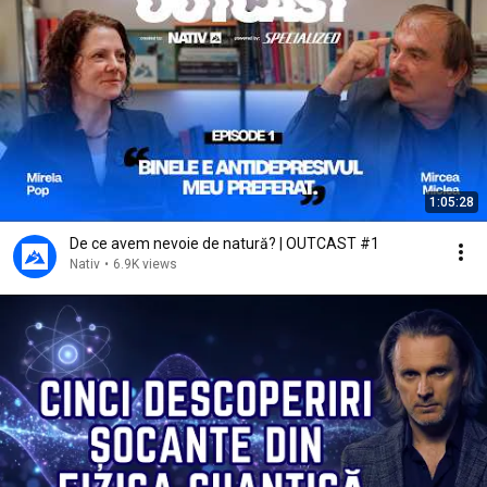
1:05:28
De ce avem nevoie de natură? | OUTCAST #1
Nativ
•
6.9K views