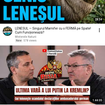
28:54
LENESUL — Singurul Mamifer cu o FERMĂ pe Spate!
Cum Funcționează?
Misterele Naturii
New
578 views
1:44:05