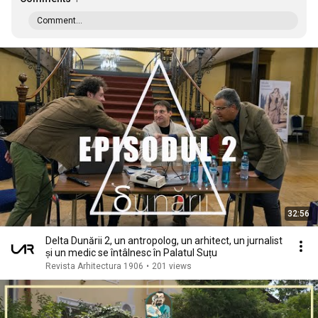
Comment...
32:56
Delta Dunării 2, un antropolog, un arhitect, un jurnalist
și un medic se întâlnesc în Palatul Suțu
Revista Arhitectura 1906
•
201 views