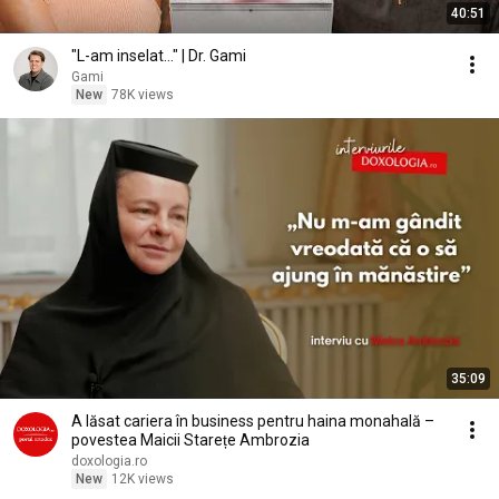
40:51
"L-am inselat..." | Dr. Gami
Gami
New
78K views
35:09
A lăsat cariera în business pentru haina monahală –
povestea Maicii Starețe Ambrozia
doxologia.ro
New
12K views