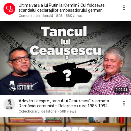
Ultima vară a lui Putin la Kremlin? Cui folosește
scandalul declarațiilor ambasadorului german
Comunitatea Liberală 1848
•
88K views
2:04:41
Adevărul despre „tancul lui Ceaușescu“ și armata
României comuniste. Relațiile cu rușii 1985-1992
Colectionarul de Istorie
•
58K views