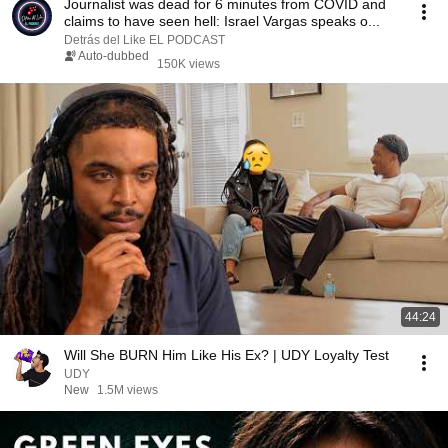
Journalist was dead for 6 minutes from COVID and
claims to have seen hell: Israel Vargas speaks o...
Detrás del Like EL PODCAST
Auto-dubbed
150K views
44:24
Will She BURN Him Like His Ex? | UDY Loyalty Test
UDY
New
1.5M views