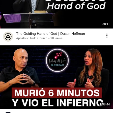
38:11
The Guiding Hand of God | Dustin Hoffman
Apostolic Truth Church
•
28 views
1:38:44