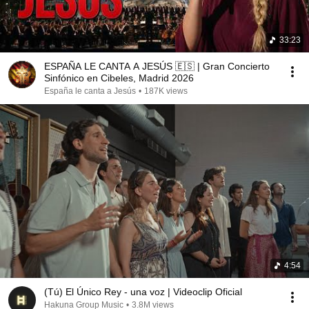
33:23
ESPAÑA LE CANTA A JESÚS 🇪🇸 | Gran Concierto
Sinfónico en Cibeles, Madrid 2026
España le canta a Jesús
•
187K views
4:54
(Tú) El Único Rey - una voz | Videoclip Oficial
Hakuna Group Music
•
3.8M views