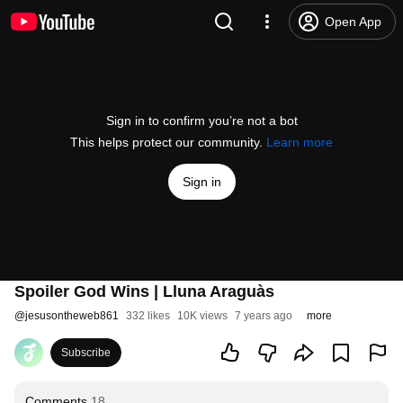
Open App
Sign in to confirm you’re not a bot
This helps protect our community.
Learn more
Sign in
Spoiler God Wins | Lluna Araguàs
@
jesusontheweb861
332 likes
10K views
7 years ago
more
Subscribe
Comments
18