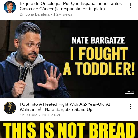
Ex-jefe de Oncología: Por Qué España Tiene Tantos
Casos de Cáncer (la respuesta, en tu plato)
Dr. Borja Bandera
•
1.2M views
12:12
I Got Into A Heated Fight With A 2-Year-Old At
Walmart 🛒 | Nate Bargatze Stand Up
On Da Mic
•
120K views