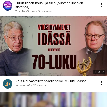
Turun linnan nousu ja tuho (Suomen linnojen
historiaa)
TheyTalkSuomi
•
34K views
1:03:12
Näin Neuvostoliitto todella toimi, 70-luku idässä
Asiastudiofi
•
31K views