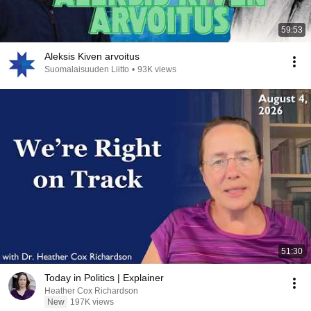
59:53
Aleksis Kiven arvoitus
Suomalaisuuden Liitto
•
93K views
51:30
Today in Politics | Explainer
Heather Cox Richardson
New
197K views