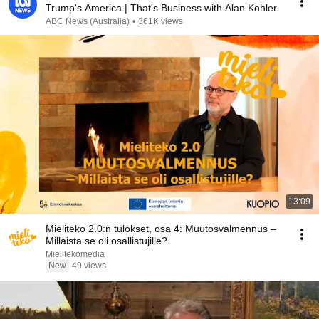
Trump's America | That's Business with Alan Kohler
ABC News (Australia)
•
361K views
13:09
Mieliteko 2.0:n tulokset, osa 4: Muutosvalmennus –
Millaista se oli osallistujille?
Mielitekomedia
New
49 views