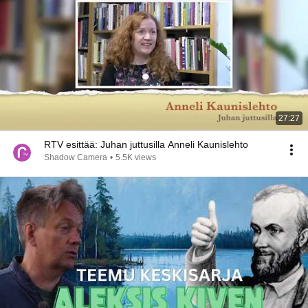
27:27
RTV esittää: Juhan juttusilla Anneli Kaunislehto
Shadow Camera
•
5.5K views