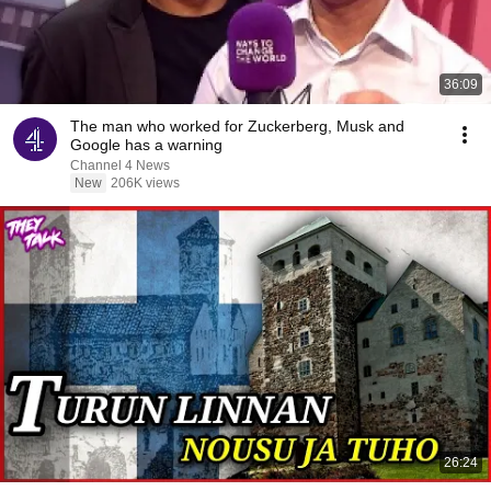
36:09
The man who worked for Zuckerberg, Musk and
Google has a warning
Channel 4 News
New
206K views
26:24