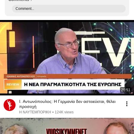
Comment...
20:51
Ι. Αντωνόπουλος: Η Γερμανία δεν αστειεύεται, θέλει
προσοχή
Η ΝΑΥΤΕΜΠΟΡΙΚΗ
•
124K views