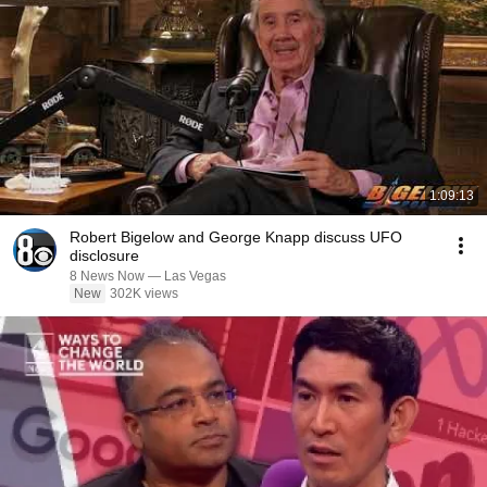
1:09:13
Robert Bigelow and George Knapp discuss UFO
disclosure
8 News Now — Las Vegas
New
302K views