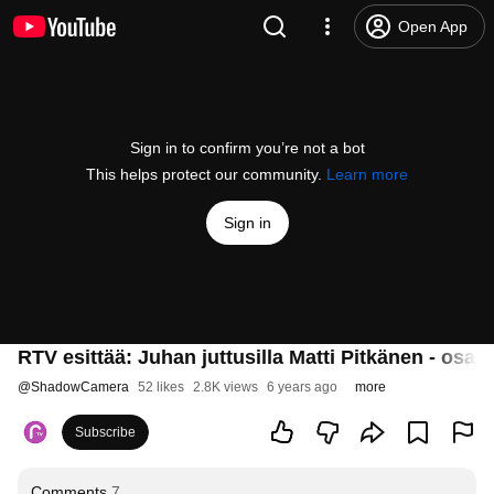
Open App
Sign in to confirm you’re not a bot
This helps protect our community.
Learn more
Sign in
RTV esittää: Juhan juttusilla Matti Pitkänen - osa 2
@
ShadowCamera
52 likes
2.8K views
6 years ago
more
Subscribe
Comments
7