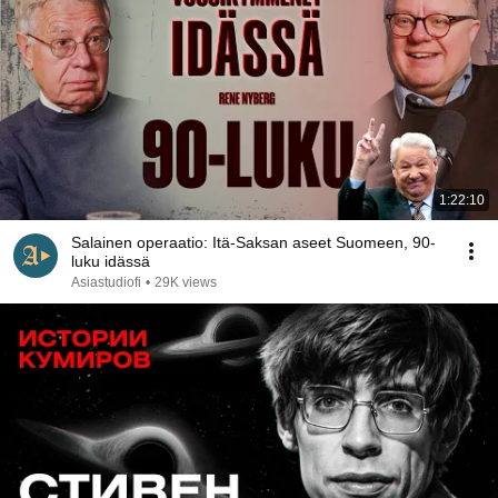
1:22:10
Salainen operaatio: Itä-Saksan aseet Suomeen, 90-
luku idässä
Asiastudiofi
•
29K views