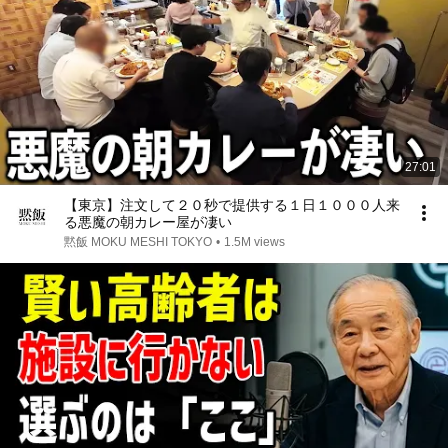
27:01
【東京】注文して２０秒で提供する１日１０００人来
る悪魔の朝カレー屋が凄い
黙飯 MOKU MESHI TOKYO
•
1.5M views