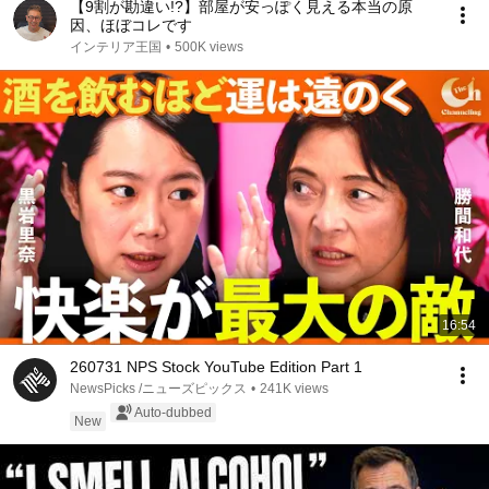
【9割が勘違い!?】部屋が安っぽく見える本当の原
因、ほぼコレです
インテリア王国
•
500K views
16:54
260731 NPS Stock YouTube Edition Part 1
NewsPicks /ニューズピックス
•
241K views
Auto-dubbed
New