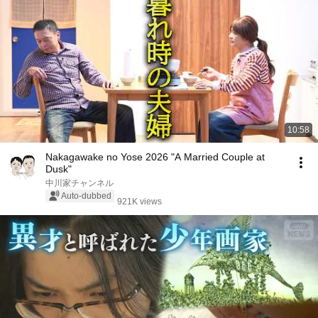
10:58
Nakagawake no Yose 2026 "A Married Couple at
Dusk"
中川家チャンネル
Auto-dubbed
921K views