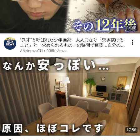
24:46
“異才”と呼ばれた少年画家 大人になり「突き抜ける
こと」と「求められるもの」の狭間で葛藤…自分の在
り方への問いを絵に込める【テレメンタリー】
ANNnewsCH
•
906K views
17:58