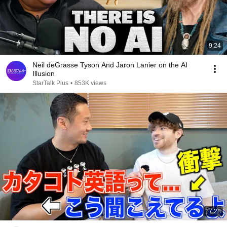
9:24
Neil deGrasse Tyson And Jaron Lanier on the AI
Illusion
StarTalk Plus
•
853K views
17:28