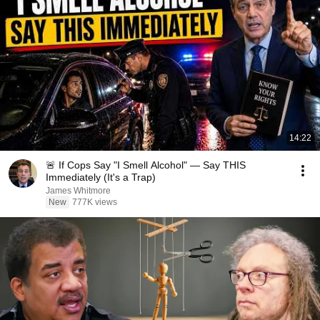
14:22
🚨 If Cops Say "I Smell Alcohol" — Say THIS
Immediately (It's a Trap)
James Whitmore
New
777K views