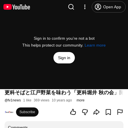
Open App
Sign in to confirm you’re not a bot
This helps protect our community.
Learn more
Sign in
更科そばと江戸野菜を味わう「更科堀井 秋の会」開
@
fv1news
1 like
369 views
10 years ago
more
Subscribe
Comments