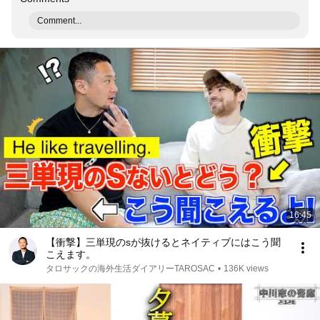
Comment...
16:45
【衝撃】三単現のsが抜けるとネイティブにはこう聞
こえます。
タロサックの海外生活ダイアリーTAROSAC
•
136K views