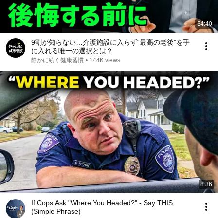
34:40
9割が知らない…介護施設に入らず“最高の老後”を手
に入れる唯一の選択とは？
静かに続く健康習慣
•
144K views
8:36
If Cops Ask "Where You Headed?" - Say THIS
(Simple Phrase)