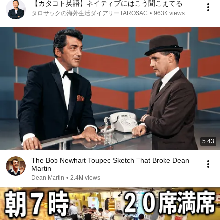
【カタコト英語】ネイティブにはこう聞こえてる
タロサックの海外生活ダイアリーTAROSAC
•
963K views
5:43
The Bob Newhart Toupee Sketch That Broke Dean
Martin
Dean Martin
•
2.4M views