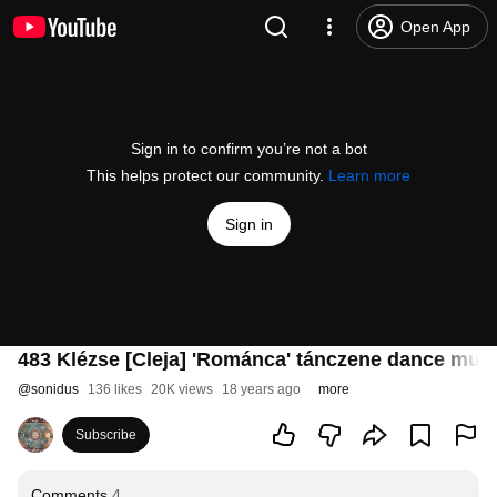
Open App
Sign in to confirm you’re not a bot
This helps protect our community.
Learn more
Sign in
483 Klézse [Cleja] 'Románca' tánczene dance mus
@
sonidus
136 likes
20K views
18 years ago
more
Subscribe
Comments
4