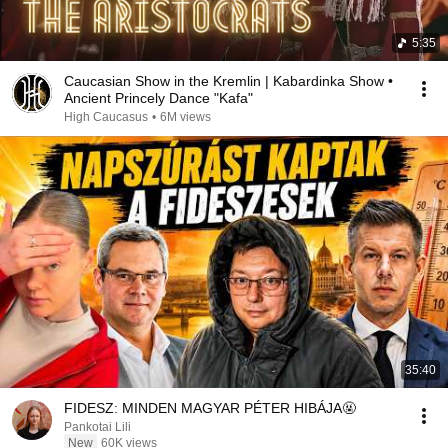
5:35
Caucasian Show in the Kremlin | Kabardinka Show •
Ancient Princely Dance "Kafa"
High Caucasus
•
6M views
35:40
FIDESZ: MINDEN MAGYAR PÉTER HIBÁJA🤬
Pankotai Lili
New
60K views