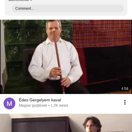
Comment...
4:58
Édes Gergelyem kaval
Magyar gyűjtések
•
1.2K views