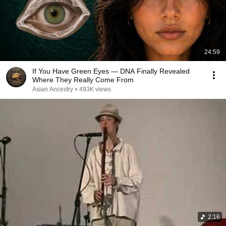
24:59
If You Have Green Eyes — DNA Finally Revealed
Where They Really Come From
Asian Ancestry
•
493K views
2:16