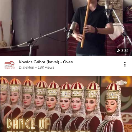
3:35
Kovács Gábor (kaval) - Öves
Dialekton
•
18K views