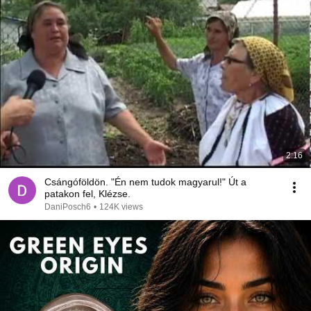
2:16
Csángóföldön. "Én nem tudok magyarul!" Út a
patakon fel, Klézse.
DaniPosch6
•
124K views