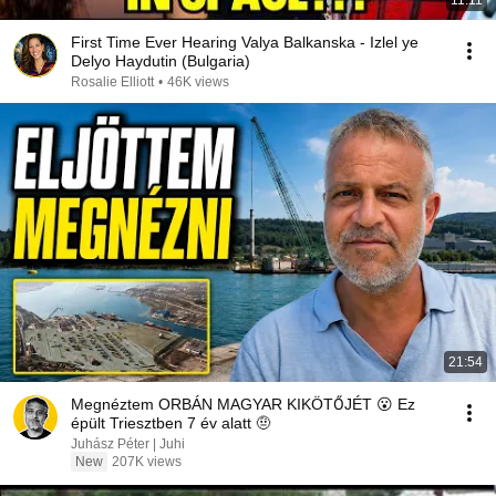
11:11
First Time Ever Hearing Valya Balkanska - Izlel ye
Delyo Haydutin (Bulgaria)
Rosalie Elliott
•
46K views
21:54
Megnéztem ORBÁN MAGYAR KIKÖTŐJÉT 😮 Ez
épült Triesztben 7 év alatt 🤨
Juhász Péter | Juhi
New
207K views