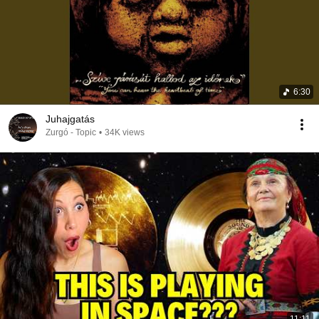
6:30
Juhajgatás
Zurgó - Topic
•
34K views