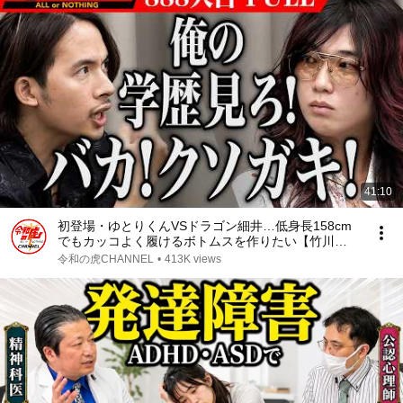
41:10
初登場・ゆとりくんVSドラゴン細井…低身長158cm
でもカッコよく履けるボトムスを作りたい【竹川
錬】[888人目]令和の虎【FULL】
令和の虎CHANNEL
•
413K views