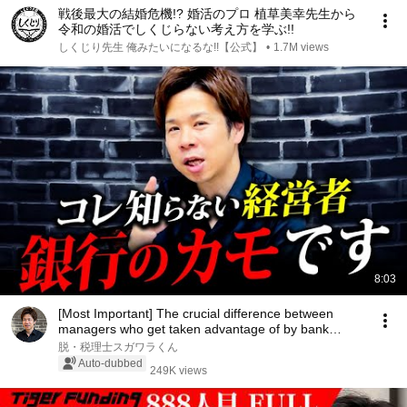
戦後最大の結婚危機!? 婚活のプロ 植草美幸先生から
令和の婚活でしくじらない考え方を学ぶ!!
しくじり先生 俺みたいになるな!!【公式】
•
1.7M views
8:03
[Most Important] The crucial difference between
managers who get taken advantage of by bank
loans...
脱・税理士スガワラくん
Auto-dubbed
249K views