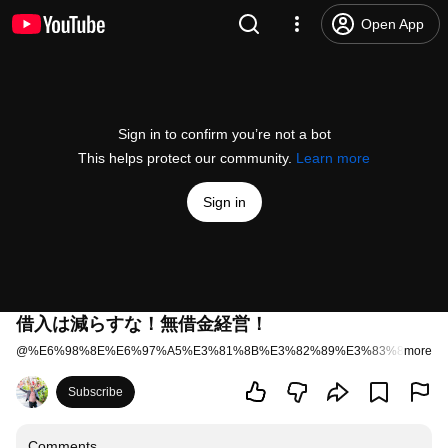
Open App
Sign in to confirm you’re not a bot
This helps protect our community.
Learn more
Sign in
借入は減らすな！無借金経営！
@
%E6%98%8E%E6%97%A5%E3%81%8B%E3%82%89%E3%83%8F%E3%
more
Subscribe
Comments