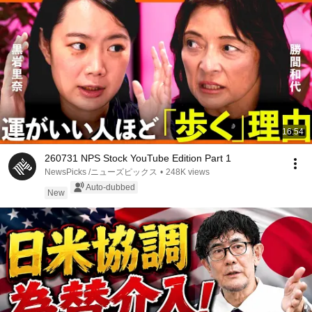
16:54
260731 NPS Stock YouTube Edition Part 1
NewsPicks /ニューズピックス
•
248K views
Auto-dubbed
New