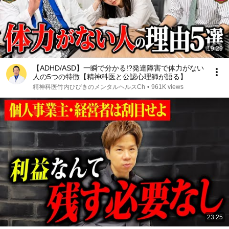
19:29
【ADHD/ASD】一瞬で分かる!?発達障害で体力がない
人の5つの特徴【精神科医と公認心理師が語る】
精神科医竹内ひびきのメンタルヘルスCh
•
961K views
23:25