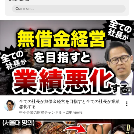
Comment...
18:04
全ての社長が無借金経営を目指すと全ての社長が業績
悪化する
中小企業の財務チャンネル
•
20K views