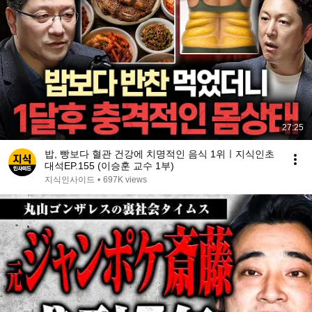
27:25
밥, 빵보다 혈관 건강에 치명적인 음식 1위ㅣ지식인초
대석EP.155 (이승훈 교수 1부)
지식인사이드
•
697K views