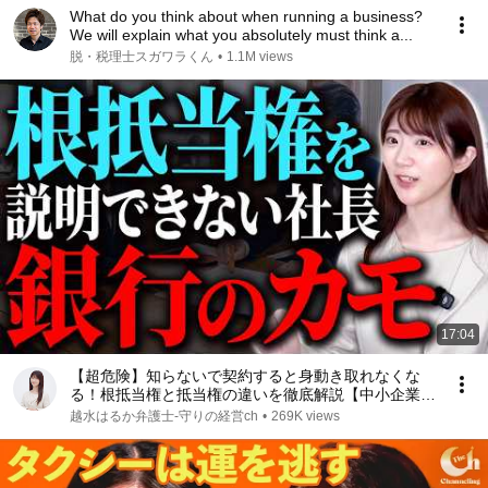
What do you think about when running a business?
We will explain what you absolutely must think a...
脱・税理士スガワラくん
•
1.1M views
17:04
【超危険】知らないで契約すると身動き取れなくな
る！根抵当権と抵当権の違いを徹底解説【中小企業/
融資】
越水はるか弁護士-守りの経営ch
•
269K views