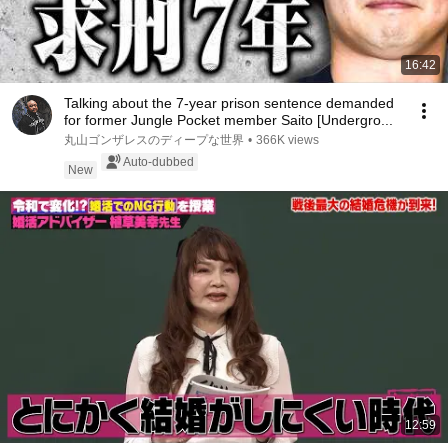
16:42
Talking about the 7-year prison sentence demanded
for former Jungle Pocket member Saito [Undergro...
丸山ゴンザレスのディープな世界
•
366K views
Auto-dubbed
New
12:59