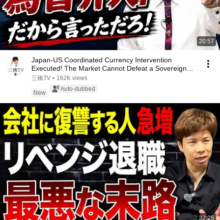
20:57
Japan-US Coordinated Currency Intervention
Executed! The Market Cannot Defeat a Sovereign
Currenc...
三橋TV
•
162K views
Auto-dubbed
New
32:25