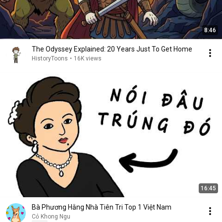
8:46
The Odyssey Explained: 20 Years Just To Get Home
HistoryToons
•
16K views
16:45
Bà Phương Hằng Nhà Tiên Tri Top 1 Việt Nam
Cỏ Khong Ngu