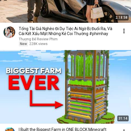
2:18:58
Tổng Tài Giả Nghèo Đi Dự Tiệc Ai Ngờ Bị Đuổi Ra, Và
Cái Kết Xấu Mặt Những Kẻ Coi Thường #phimhay
Thượng Đế Review Phim
New
228K views
31:14
I Built the Biggest Farm in ONE BLOCK Minecraft