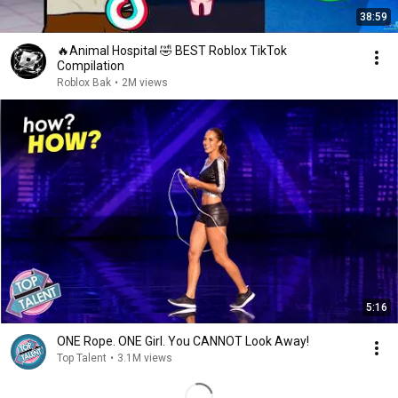
38:59
🔥Animal Hospital 🤣 BEST Roblox TikTok
Compilation
Roblox Bak
•
2M views
5:16
ONE Rope. ONE Girl. You CANNOT Look Away!
Top Talent
•
3.1M views