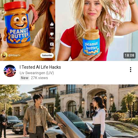
18:08
I Tested AI Life Hacks
Liv Swearingen (LIV)
New
27K views