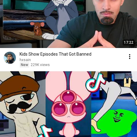
17:22
Kids Show Episodes That Got Banned
hxsain
New
229K views