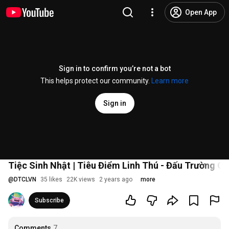
Open App
Sign in to confirm you’re not a bot
This helps protect our community.
Learn more
Sign in
Tiệc Sinh Nhật | Tiêu Điểm Linh Thú - Đấu Trường Ch
@
DTCLVN
35 likes
22K views
2 years ago
more
Subscribe
Comments
7