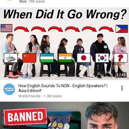
New
78K views
17:43
How English Sounds To NON - English Speakers? l
Asia Edition!!
World Friends
•
1.3M views