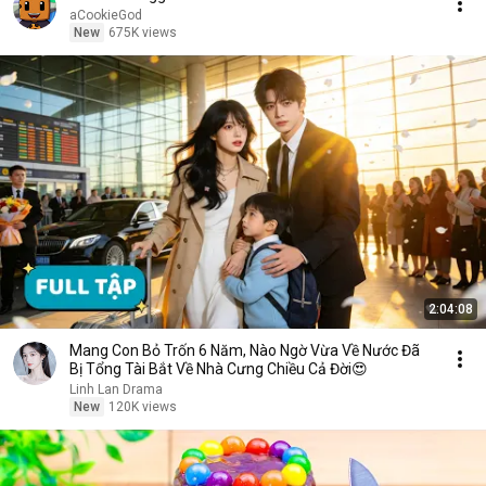
aCookieGod
New
675K views
2:04:08
Mang Con Bỏ Trốn 6 Năm, Nào Ngờ Vừa Về Nước Đã
Bị Tổng Tài Bắt Về Nhà Cưng Chiều Cả Đời😍
Linh Lan Drama
New
120K views