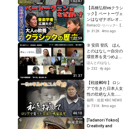
1:02:47
【高橋弘樹vsクラシ
ック】ベートーヴェ
ンはなぜナポレオン
を嫌ったのか？英雄
ReHacQ−リハック−【公式】
に裏切られた天才の
312K
4mo ago
真実…モーツァル
1:20:59
ト、シューベルト、
③ 安田 登氏　ほん
ワーグナー
とのはなしー自分の
【ReHacQ R大学】
環世界を見つめよう
ー
ほんとのはなし
232
4y ago
31:37
【戦後80年】 ロシ
アで生きた日本人女
性の壮絶な人生…６
０年後、一枚の写真
福岡・佐賀 KBC NEWS
が奇跡を起こす「私
731K
8mo ago
を探して〜ロシアで
46:10
育った日本人残留孤
[Tadanori Yokoo] 
児〜」（２００５年
Creativity and 
ＫＢＣ制作）