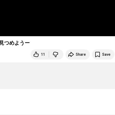
を見つめようー
11
Share
Save