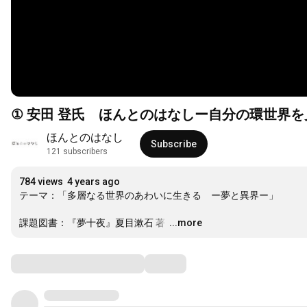
① 安田 登氏 ほんとのはなしー自分の環世界
ほんとのはなし
Subscribe
121 subscribers
784 views
4 years ago
テーマ：「多層なる世界のあわいに生きる　ー夢と異界ー」 

課題図書：『夢十夜』夏目漱石 著 
…
...more
Comments