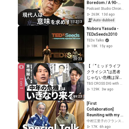
Boredom / A 90-
Year-Old’s View on 
Podcast Studio Chronicle
Life and Death / 
263K
13d ago
Nothing Has Me...
Auto-dubbed
1:12:13
Noboru Yasuda - 
TEDxSeeds2010
TEDx Talks
18K
15y ago
20:23
【「“ミッドライフ
クライシス”は悪者
じゃない危機は深め
ろ」臨床心理士・東
TBS CROSS DIG with Bloomberg
畑開人】他人を思い
129K
3w ago
やれるのは自分と向
49:23
き合った人だけ／中
[First 
年期は必ずやって来
Collaboration] 
る／出揃ったカード
Reuniting with my 
で勝負する“人生の
Fuji TV peer Sato 
中村江里子のフランス暮らし and 近藤サトの着物バラエティ「サト読ム。」 Kimono Channel "satoyom"
後半戦”【1on1】
Kondo after 35 
17K
6h ago