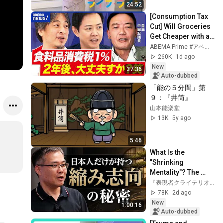
24:52
[Consumption Tax 
Cut] Will Groceries 
Get Cheaper with an 
8% to 1% Tax Rate? 
ABEMA Prime #アベプラ【公式】
Can It Really Go 
260K
1d ago
Back...
New
37:36
Auto-dubbed
「能の５分間」第
９：『井筒』
山本能楽堂
13K
5y ago
5:46
What Is the 
"Shrinking 
Mentality"? The 
Secret to Japanese 
『表現者クライテリオン』チャンネル
Resilience and the 
78K
2d ago
True Nature of 
New
1:00:16
Uniqu...
Auto-dubbed