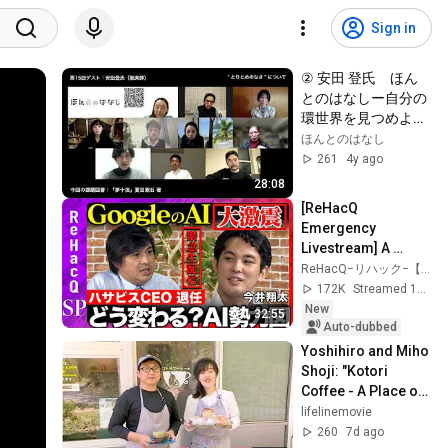
Sign in
② 安田 登氏　ほん
とのはなしー自分の
環世界を見つめよう
ー
ほんとのはなし
261
4y ago
28:08
[ReHacQ 
Emergency 
Livestream] A 
Massive Shake-Up! 
ReHacQ−リハック−【公式】
How Will Google's 
172K
Streamed 1d ago
AI Strategy 
New
32:55
Change? [Hiroki T...
Auto-dubbed
Yoshihiro and Miho 
Shoji: "Kotori 
Coffee - A Place of 
Comfort" | Speaker: 
lifelinemovie
Hirooki Sekine
260
7d ago