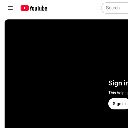
Sign i
This helps
Sign in