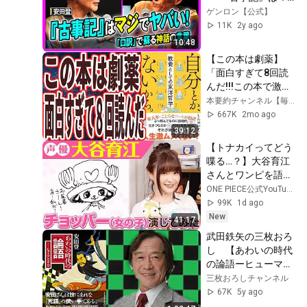
ジでヤバい！」
ゲンロン【公式】
(2023/8/10収録)ダ
11K
2y ago
イジェスト 
10:48
@machidakoujoho 
【この本は劇薬】
@eutonie #ゲンロ
「面白すぎて8回読
ン230810
んだ!!!この本で激変
する人、めっちゃ多
本要約チャンネル【毎日18時更新】
いだろうな..自分と
667K
2mo ago
か、ないから。教養
39:12
としての東洋哲学」
【トナカイってどう
を世界一わかりやす
喋る…？】大谷育江
く要約してみた【本
さんとワンピを語っ
要約】
てみた！【仲間がい
ONE PIECE公式YouTubeチャンネル
るよTube!!!!】
99K
1d ago
New
41:17
武田鉄矢の三枚おろ
し　【あわいの時代
の論語ーヒューマン
2.0　安田登】　全
三枚おろしチャンネル
話
67K
5y ago