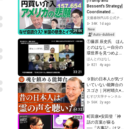
[Trump and 
Bessent's Strategy] 
Coordinated 
Intervention 
文藝春秋PLUS 公式チャンネル
Leading to a 
34K
1d ago
Stronger Yen | Can 
New
29:46
the Weak ...
Auto-dubbed
①藤原 辰史氏　ほん
とのはなしー自分の
環世界を見つめよう
ー
ほんとのはなし
821
4y ago
33:21
９割の日本人が気づ
いていない能舞台の
スゴさ｜河村晴久×
川嶋政輝
むすび大学チャンネル
56K
2y ago
44:32
町田康×安田登「神
話の言葉が蘇る
──『古事記』はマ