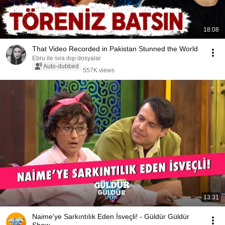
18:08
That Video Recorded in Pakistan Stunned the World
Ebru ile sıra dışı dosyalar
Auto-dubbed
557K views
13:31
Naime'ye Sarkıntılık Eden İsveçli! - Güldür Güldür