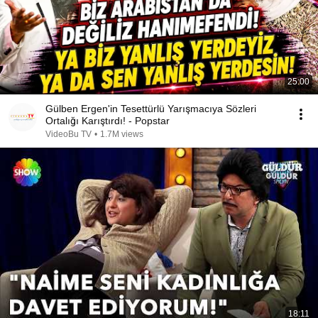
25:00
Gülben Ergen'in Tesettürlü Yarışmacıya Sözleri
Ortalığı Karıştırdı! - Popstar
VideoBu TV
•
1.7M views
18:11