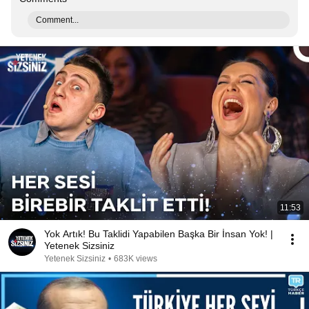
Comment...
11:53
Yok Artık! Bu Taklidi Yapabilen Başka Bir İnsan Yok! |
Yetenek Sizsiniz
Yetenek Sizsiniz
•
683K views