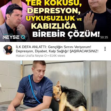
50:35
İLK DEFA ANLATTI: Gençliğin Sırrını Veriyorum!
Depresyon, Diyabet, Kalp Sağlığı! ŞAŞIRACAKSINIZ!
Hakan Ural'la Neyse O
•
614K views