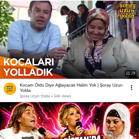
11:29
Kocam Öldü Diye Ağlayacak Halim Yok | Şoray Uzun
Yolda
Şoray Uzun Yolda
•
34K views