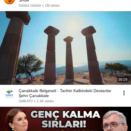
Show
Güldür Güldür
•
1M views
36:09
Çanakkale Belgeseli - Tarihin Kalbindeki Destanlar
Şehri Çanakkale
GMKATV
•
2.4K views