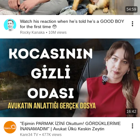
54:59
Watch his reaction when he’s told he’s a GOOD BOY
for the first time 🥹
Rocky Kanaka
•
10M views
16:42
"Eşimin PARMAK İZİNİ Okuttum! GÖRDÜKLERİME
İNANAMADIM" | Avukat Ülkü Keskin Zeytin
Kare34 TV
•
477K views