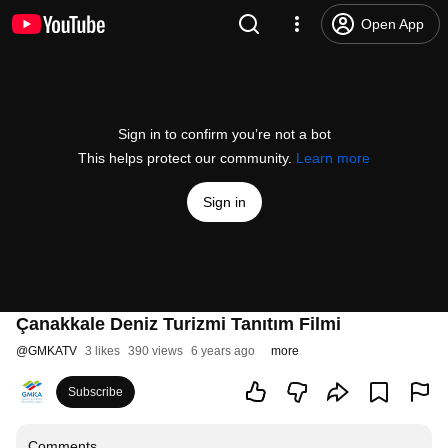
Open App
Sign in to confirm you’re not a bot
This helps protect our community.
Learn more
Sign in
Çanakkale Deniz Turizmi Tanıtım Filmi
@
GMKATV
3 likes
390 views
6 years ago
more
Subscribe
Comments