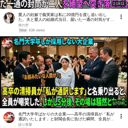
2:19:11
愛人の妊娠で義実家は私に20億円を渡し追い出し
た。夫と愛人の結婚式当日、届いた一通の封筒がすべ
てを終わらせた――| 感動する話 | スカッとする話
蛍の空
New
63K views
1:53:00
名門大学卒ばかりの大企業――高卒の清掃員が「私が
通訳いたします」と財閥会長に告げた瞬間、全員が嘲
笑した。しかし5分後、その場は静まり返った。#動
語り茶屋