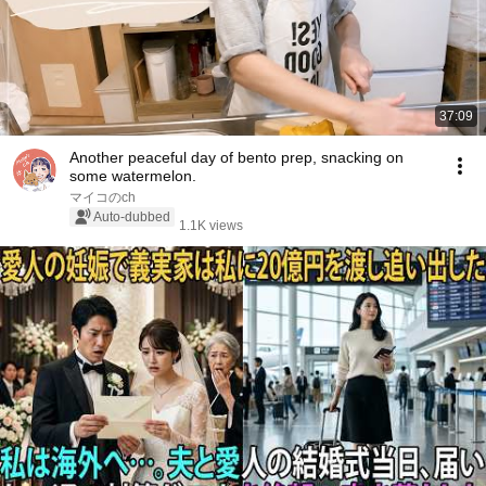
37:09
Another peaceful day of bento prep, snacking on
some watermelon.
マイコのch
Auto-dubbed
1.1K views