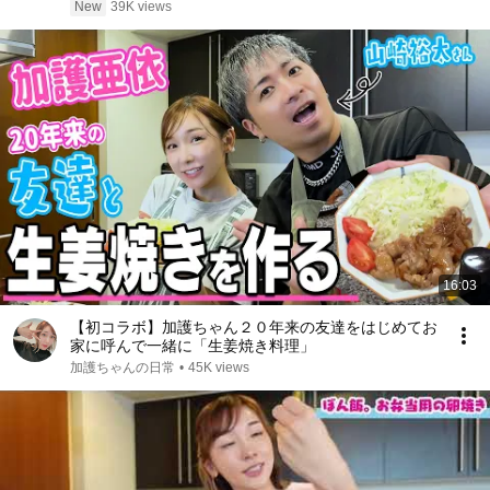
エピソード#老後の物語 #家族の物語
New
39K views
16:03
【初コラボ】加護ちゃん２０年来の友達をはじめてお
家に呼んで一緒に「生姜焼き料理」
加護ちゃんの日常
•
45K views