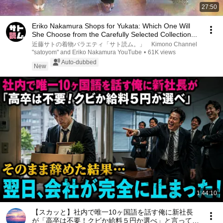
27:50
Eriko Nakamura Shops for Yukata: Which One Will
She Choose from the Carefully Selected Collection...
近藤サトの着物バラエティ「サト読ム。」 Kimono Channel
"satoyom" and Eriko Nakamura YouTube
•
61K views
Auto-dubbed
New
1:44:10
【スカッと】社内で唯一10ヶ国語を話す俺に新社長
が「高卒は不要！クビか給料５円か選べ」と言ってき