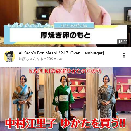
15:22
Ai Kago's Bon Meshi. Vol.7 [Oven Hamburger]
加護ちゃんねる
•
20K views