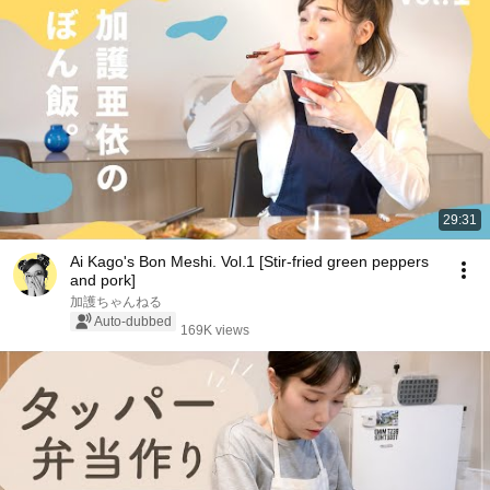
29:31
Ai Kago's Bon Meshi. Vol.1 [Stir-fried green peppers
and pork]
加護ちゃんねる
Auto-dubbed
169K views