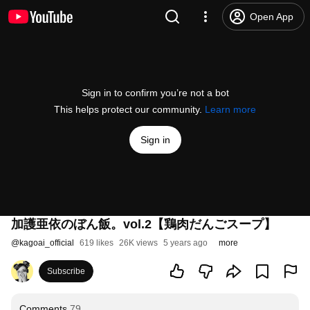
Open App
Sign in to confirm you’re not a bot
This helps protect our community.
Learn more
Sign in
加護亜依のぼん飯。vol.2【鶏肉だんごスープ】
@
kagoai_official
619 likes
26K views
5 years ago
more
Subscribe
Comments
79