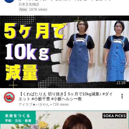
た。そのまま辞めた結果
日本文化物語
New
167K views
21:26
【くわばたりえ 切り抜き】5ヶ月で10kg減量♪ #ダイ
エット #小籔千豊 #小籔ヘルシー教
アイラブ★バタやん
•
72K views