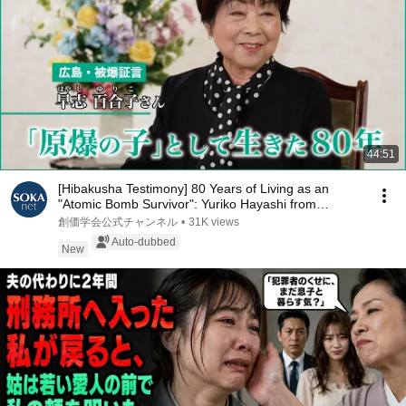
44:51
[Hibakusha Testimony] 80 Years of Living as an
"Atomic Bomb Survivor": Yuriko Hayashi from
Hirosh...
創価学会公式チャンネル
•
31K views
Auto-dubbed
New