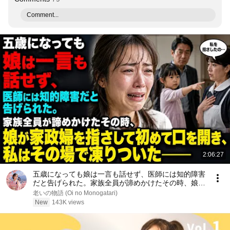
Comment...
2:06:27
五歳になっても娘は一言も話せず、医師には知的障害
だと告げられた。家族全員が諦めかけたその時、娘が
家政婦を指さして初めて口を開き、私はその場で凍り
老いの物語 (Oi no Monogatari)
ついた――
New
143K views