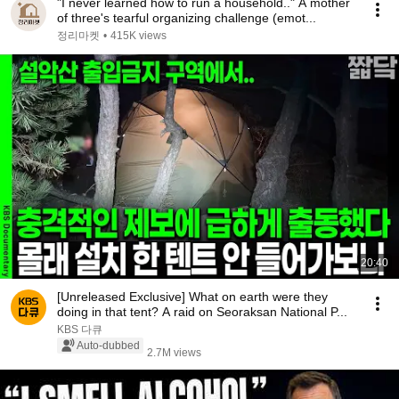
"I never learned how to run a household.." A mother
of three's tearful organizing challenge (emot...
정리마켓
•
415K views
20:40
[Unreleased Exclusive] What on earth were they
doing in that tent? A raid on Seoraksan National P...
KBS 다큐
Auto-dubbed
2.7M views