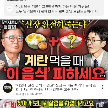
4-5만원은 기본이고 8만원까지 하는 비싼 가위들!

모두 밀커블에서 판매했거나 판매중인 브랜드들이라 저렴
이들보다는 당연히 잘 잘리는데 (잘 잘려야만 하는 가격이
지만😁)

어떤 차이가 있을지 비교해봤어요!

1. 글로벌나이프 (8만원대)

글로벌나이프는 칼브랜드인 만큼 날이 역시나 미세해서 
생고기를 잘랐을때 손에 힘이 덜 들어가고 부드럽게 잘 잘
리는 느낌이었어요

2. 피스카스(4만원대)

자동차와 명품 브랜드 가죽 재단용으로 쓰이는 가위라 역
시 얇은 재질에 강세였어요 

다른 두제품보다 칼날이 긴것도 장점! 

24:54
3. 일본 무테키사의 무적가위(5만원대)

"서울대 신장 명의의 경고" 신장 녹이는 최악의 음식 조
3만원대로 공구 예정이며 세트 구매시 더욱 저렴해집니
합 ㅣ Ep. 책과사람 113 (김연수 교수 1부)
다.

책과삶
•
495K views
톱날이 있어 일단 냉동고기 같이 미끄러운 재료들을 고정
하며 잘라줘서 손이 다칠 위험이 적어보였어요

절삭력 역시 어마무시했는데 뼈째 자르는 생닭도 가장 쉽