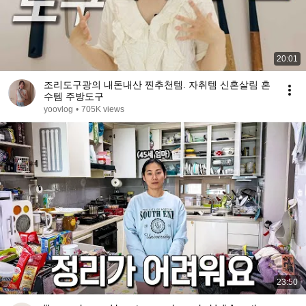
20:01
조리도구광의 내돈내산 찐추천템. 자취템 신혼살림 혼
수템 주방도구
yoovlog
•
705K views
23:50