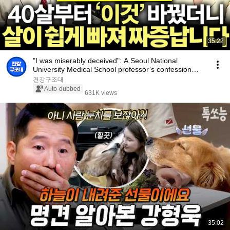
35:22
"I was miserably deceived": A Seoul National
University Medical School professor’s confession
aft...
건강구조대
Auto-dubbed
631K views
35:02