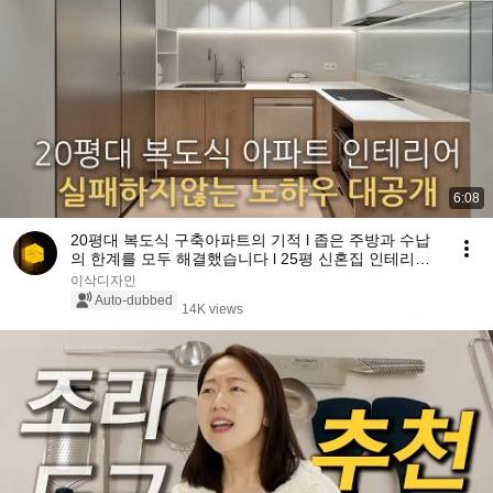
6:08
20평대 복도식 구축아파트의 기적 l 좁은 주방과 수납
의 한계를 모두 해결했습니다 l 25평 신혼집 인테리어 l
신당동 남산타운 25평 아파트
이삭디자인
Auto-dubbed
14K views