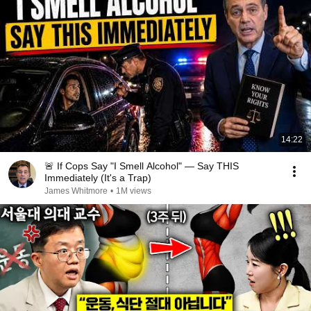
14:22
🚨 If Cops Say "I Smell Alcohol" — Say THIS
Immediately (It's a Trap)
James Whitmore
•
1M views