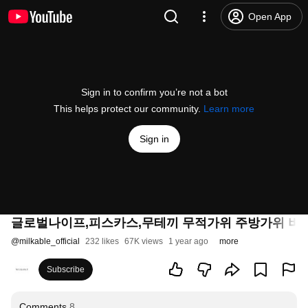
Open App
Sign in to confirm you’re not a bot
This helps protect our community.
Learn more
Sign in
글로벌나이프,피스카스,무테끼 무적가위 주방가위 비
@
milkable_official
232 likes
67K views
1 year ago
more
Subscribe
Comments
8