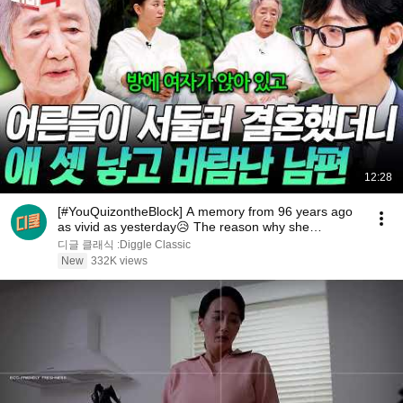
게 잘렸어요‼️

다른 두 브랜드와 달리 분리되는것도 장점❤️

📍 무적가위는 26일~1/1 까지 3만원대로 공구 합니다. 채
널보기 링크 클릭하시면 구매 가능하세용
12:28
[#YouQuizontheBlock] A memory from 96 years ago
as vivid as yesterday😥 The reason why she
changed...
디글 클래식 :Diggle Classic
New
332K views