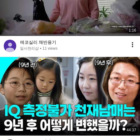
1:16
에코실리 채반용기
일사천리샵
•
11 views
44:37