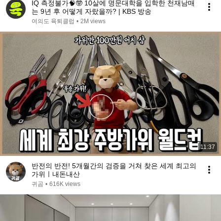
IQ 측정불가🧠🤓 10살에 명문대학을 입학한 천재남매
는 9년 후 어떻게 자랐을까? | KBS 방송
여의도 육퇴클럽
•
2M views
11:37
반전의 반전! 5개월간의 검증을 거쳐 찾은 세계 최고의
가위ㅣ내돈내산
귀곰
•
616K views