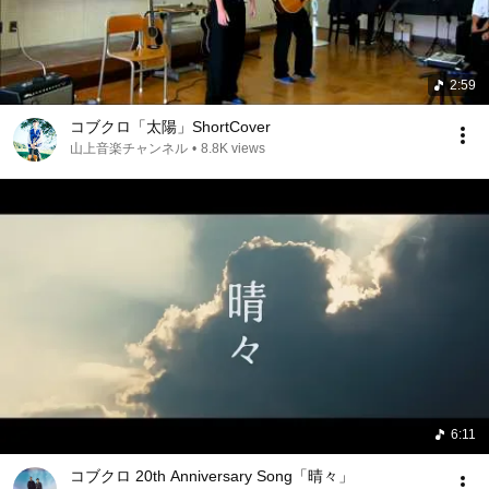
2:59
コブクロ「太陽」ShortCover
山上音楽チャンネル
•
8.8K views
6:11
コブクロ 20th Anniversary Song「晴々」