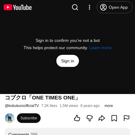
Open App
Sign in to confirm you’re not a bot
This helps protect our community.
Learn more
Sign in
コブクロ「ONE TIMES ONE」
@
kobukuroofficialTV
7.2K likes
1.5M views
8 years ago
more
Subscribe
Comments
386