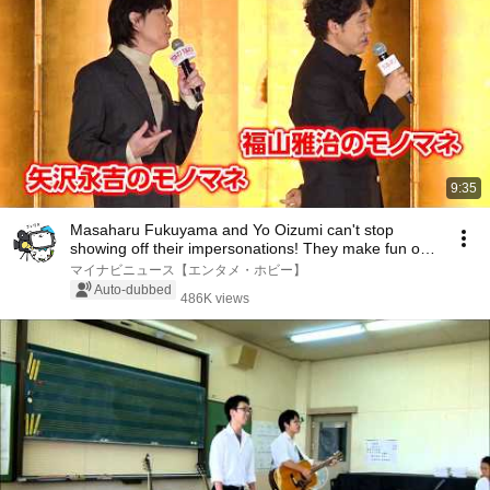
9:35
Masaharu Fukuyama and Yo Oizumi can't stop
showing off their impersonations! They make fun of
the...
マイナビニュース【エンタメ・ホビー】
Auto-dubbed
486K views