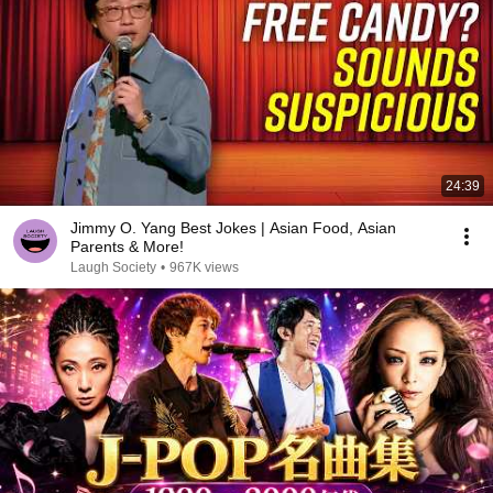
24:39
Jimmy O. Yang Best Jokes | Asian Food, Asian
Parents & More!
Laugh Society
•
967K views