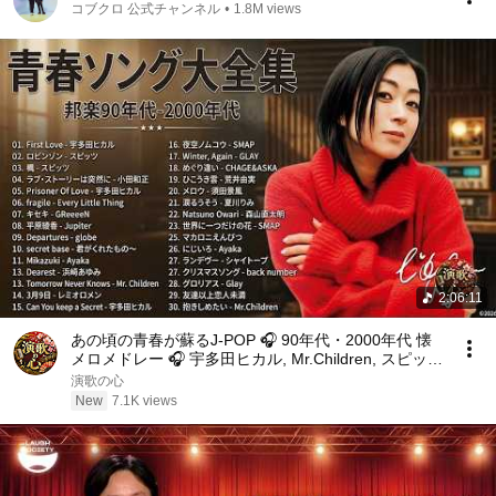
コブクロ 公式チャンネル
•
1.8M views
2:06:11
あの頃の青春が蘇るJ-POP 🎧 90年代・2000年代 懐
メロメドレー 🎧 宇多田ヒカル, Mr.Children, スピッ
ツ, aiko, GReeeeN
演歌の心
New
7.1K views