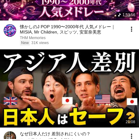
1:53:56
懐かしのJ POP 1990〜2000年代 人気メドレー｜
MISIA, Mr Children, スピッツ, 安室奈美恵
THM Memories
New
31K views
21:08
なぜ日本人だけ 差別されにくいの？