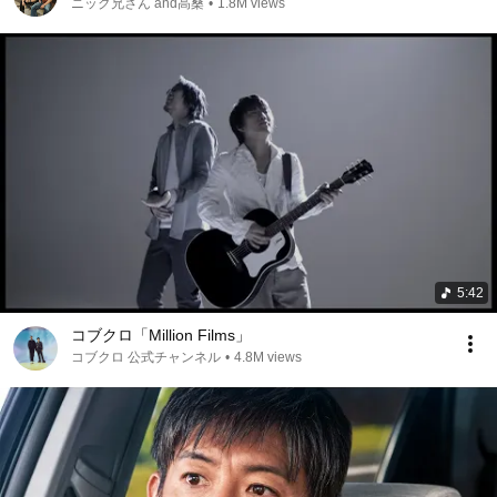
ニック兄さん and高桑
•
1.8M views
5:42
コブクロ「Million Films」
コブクロ 公式チャンネル
•
4.8M views