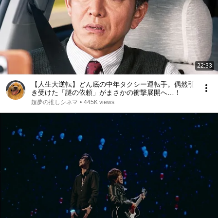
22:33
【人生大逆転】どん底の中年タクシー運転手。偶然引
き受けた「謎の依頼」がまさかの衝撃展開へ…！
超夢の推しシネマ
•
445K views