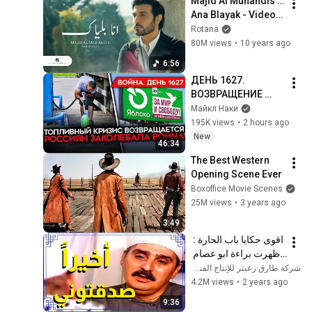
Majid Al Muhandis … 
Control
Ana Blayak - Video 
Clip | ماجد المهندس … 
Rotana
انا بلياك - فيديو كليب
80M views
•
10 years ago
6:56
ДЕНЬ 1627. 
ВОЗВРАЩЕНИЕ 
БЕНЗИНОВОГО 
Майкл Наки
КРИЗИСА/ ПУТИН 
195K views
•
2 hours ago
БОИТСЯ ДРОНОВ/ 
New
46:34
РОССИЯН 
The Best Western 
ЗАКОЛЕБАЛА 
Opening Scene Ever
ВОЙНА/ ГОРЯТ НПЗ
Boxoffice Movie Scenes
25M views
•
3 years ago
3:49
اقوى حكايا باب الحارة : 
ظهرت براءة ابو عصام 
لاهل الحارة
شركة طارق زعيتر للإنتاج الفني | Tareq Zuaiter for Production
4.2M views
•
2 years ago
9:36