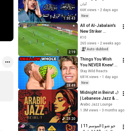
| الشيخ عبدالباسط 
أمَان
عبدالصمد | بنية الرزق 
66K views
•
2 days ago
والشفاء باذن الله
New
1:35:43
All of Al-Jabalain's 
New Striker 
Luvannor 
K10
Henrique's 
265 views
•
2 weeks ago
Contributions
Auto-dubbed
2:19
Things You Wish 
You NEVER Knew! 
(Zack D Films)
Stay Wild Reacts
681K views
•
1 day ago
New
28:49
Midnight in Beirut 🌙 
| Lebanese Jazz & 
Oud Melodies for 
Arabic Jazz Lounge
Relaxation & Deep 
1.3M views
•
3 months ago
Focus
25:20
جو شو | الموسم 11 | 