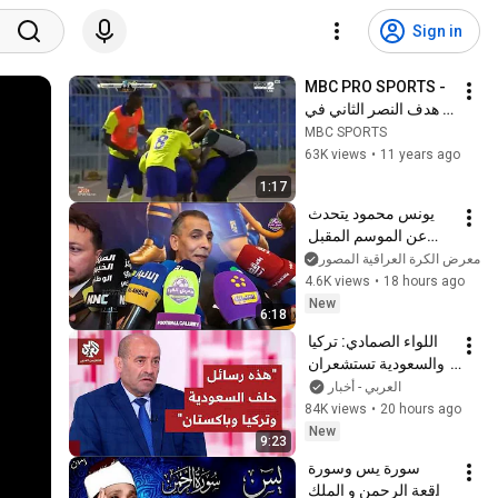
Sign in
MBC PRO SPORTS - 
هدف النصر الثاني في 
مرمى هجر .. حسين 
MBC SPORTS
عبد الغني
63K views
•
11 years ago
1:17
يونس محمود يتحدث 
عن الموسم المقبل 
وعقد المدرب غراهام 
معرض الكرة العراقية المصور
وينفي استقدامه 
4.6K views
•
18 hours ago
للمحكمة ويكشف 
New
6:18
حقيقة شكاوى درجال
اللواء الصمادي: تركيا 
والسعودية تستشعران 
تهديدا إسرائيليا وأي 
العربي - أخبار
اتفاق لا يستبدل 
84K views
•
20 hours ago
واشنطن قد يكون 
New
9:23
محدودا
سورة يس وسورة 
الواقعة الرحمن و الملك 