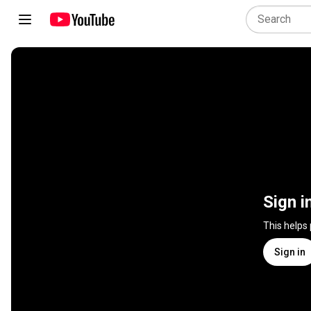
Sign i
This helps
Sign in