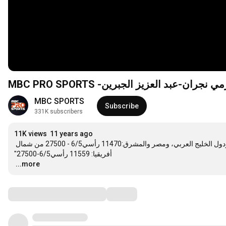
MBC PRO SPORTS --عبد العزيز الجبرين
MBC SPORTS
Subscribe
331K subscribers
11K views
11 years ago
لمتابعة أهم مسابقات كرة القدم السعودية لموسم 2014/2015 "من السعودية، ودول الخليج العربي، ومصر والمشرق:11470 رأسي6/5 - 27500 من شمال 
…
...more
Comments