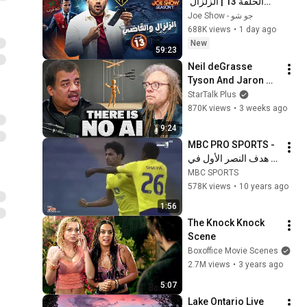
الحلقة 13 | الزلزال 
والقاضي
Joe Show - جو شو
688K views
•
1 day ago
New
59:23
Neil deGrasse 
Tyson And Jaron 
Lanier on the AI 
StarTalk Plus
Illusion
870K views
•
3 weeks ago
9:24
MBC PRO SPORTS - 
هدف النصر الأول في 
الاتحاد عبد العزيز 
MBC SPORTS
الجبرين
578K views
•
10 years ago
1:56
The Knock Knock 
Scene
Boxoffice Movie Scenes
2.7M views
•
3 years ago
5:07
Lake Ontario Live 