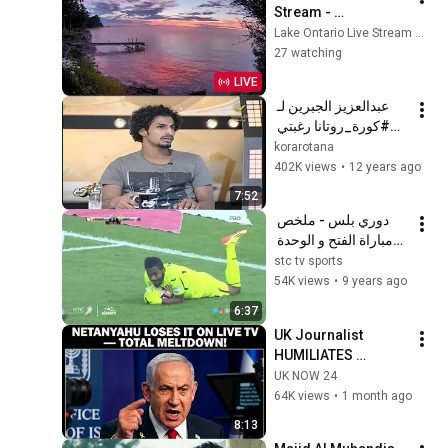
Stream - 
Lyndonville, NY
Lake Ontario Live Stream — Lyndonville, NY
27 watching
LIVE
عبدالعزيز الجبرين لـ 
#كورة_روتانا رغبتي 
النصر والهلال له كل 
korarotana
الإحترام والتقدير
402K views
•
12 years ago
7:52
دوري بلس - ملخص 
مباراة الفتح و الوحدة 
في الجولة 11 من دوري 
stc tv sports
جميل
54K views
•
9 years ago
6:37
UK Journalist 
HUMILIATES 
Netanyahu in 
UK NOW 24
Explosive Live 
64K views
•
1 month ago
Interview—He 
8:13
Completely Loses 