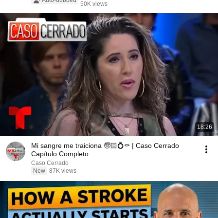
Auto-dubbed
50K views
18:26
Mi sangre me traiciona 🧓🏻💍⚰️ | Caso Cerrado
Capítulo Completo
Caso Cerrado
New
87K views