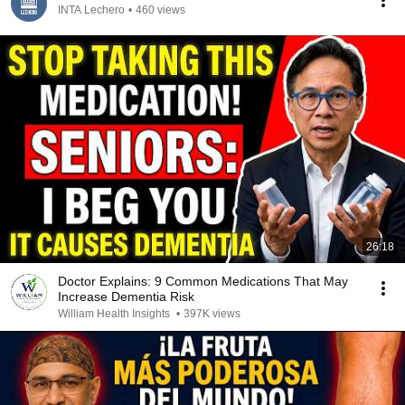
INTA Lechero
•
460 views
26:18
Doctor Explains: 9 Common Medications That May
Increase Dementia Risk
William Health Insights
•
397K views