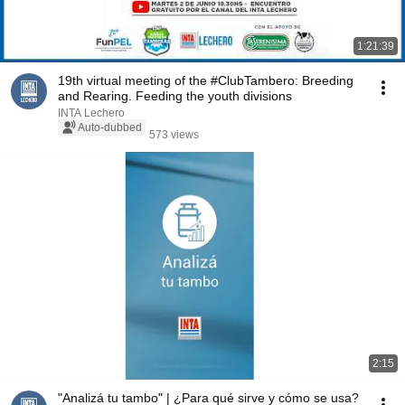
1:21:39
19th virtual meeting of the #ClubTambero: Breeding
and Rearing. Feeding the youth divisions
INTA Lechero
Auto-dubbed
573 views
2:15
"Analizá tu tambo" | ¿Para qué sirve y cómo se usa?