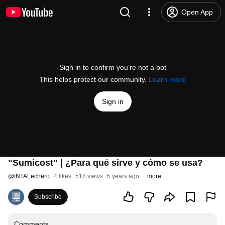
Open App
Sign in to confirm you’re not a bot
This helps protect our community.
Learn more
Sign in
"Sumicost" | ¿Para qué sirve y cómo se usa?
@
INTALechero
4 likes
518 views
5 years ago
more
Subscribe
Comments