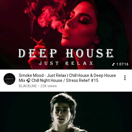
1:07:16
Smoke Mood - Just Relax | Chill House & Deep House
Mix 🎧 Chill Night House / Stress Relief #15
BLACKLINE
•
22K views