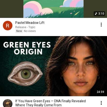
3:10
Pastel Meadow Lift
Release - Topic
New
No views
24:59
If You Have Green Eyes — DNA Finally Revealed
Where They Really Come From