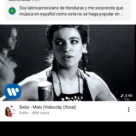
Soy latinoamericano de Honduras y me sorprende que 
música en español como esta no se haga popular en 
nuestros países y que se prefiera consumir música 
comercial basura vacía, y sin sentimientos que solo 
fomentan mas basura. Me pone un poco molesto que 
ahora la música hispana de hoy solo haga vernos a 
todos los latinos como narcotraficantes, fuckboys (pero 
al estilo degenerado obvio), consumidores de droga, 
mujeriegos, y gente vulgar cuando la escencia del latino 
es ser romantico y sentimental y no un regguetonero 
vulgar .
3:40
Bebe - Malo (Videoclip Oficial)
Bebe
•
48M views