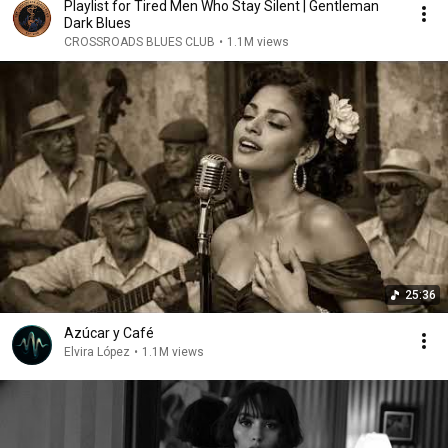
Playlist for Tired Men Who Stay Silent | Gentleman
Dark Blues
CROSSROADS BLUES CLUB
•
1.1M views
25:36
Azúcar y Café
Elvira López
•
1.1M views