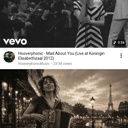
3:56
Hooverphonic - Mad About You (Live at Koningin
Elisabethzaal 2012)
HooverphonicMusic
•
231M views