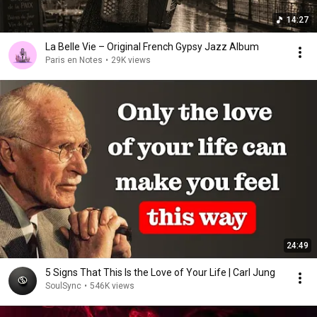
14:27
La Belle Vie – Original French Gypsy Jazz Album
Paris en Notes
•
29K views
24:49
5 Signs That This Is the Love of Your Life | Carl Jung
SoulSync
•
546K views