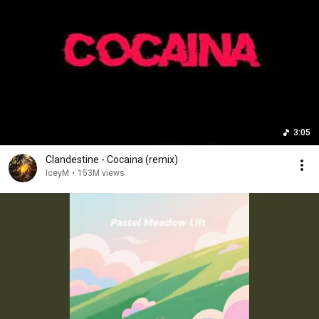
3:05
Clandestine - Cocaina (remix)
IceyM
•
153M views