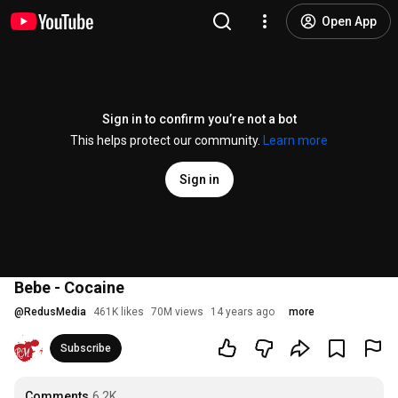
Open App
Sign in to confirm you’re not a bot
This helps protect our community.
Learn more
Sign in
Bebe - Cocaine
@
RedusMedia
461K likes
70M views
14 years ago
more
Subscribe
Comments
6.2K