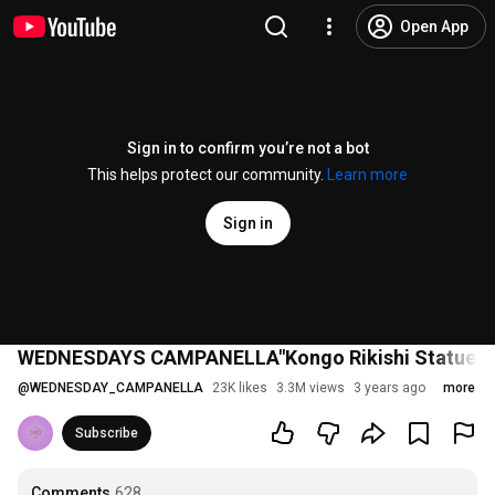
Open App
Sign in to confirm you’re not a bot
This helps protect our community.
Learn more
Sign in
WEDNESDAYS CAMPANELLA"Kongo Rikishi Statues"
@
WEDNESDAY_CAMPANELLA
23K likes
3.3M views
3 years ago
more
Subscribe
Comments
628