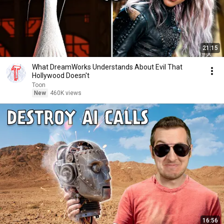
21:15
What DreamWorks Understands About Evil That
Hollywood Doesn't
Toon
New
460K views
16:56