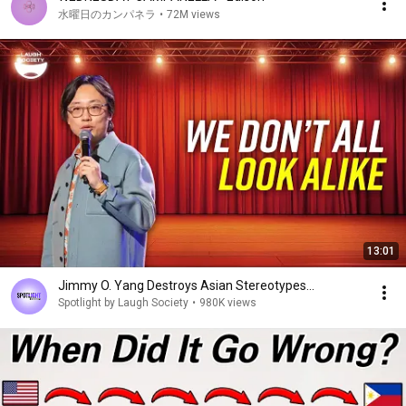
作る金剛力士像

水曜日のカンパネラ
•
72M views
それから「あ、うん」の呼吸合わせ

お互いのバイブスが重なった

運慶と快慶が作り出す

君の金剛力士像
13:01
Jimmy O. Yang Destroys Asian Stereotypes...
Spotlight by Laugh Society
•
980K views