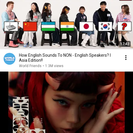
17:43
How English Sounds To NON - English Speakers? l
Asia Edition!!
World Friends
•
1.3M views