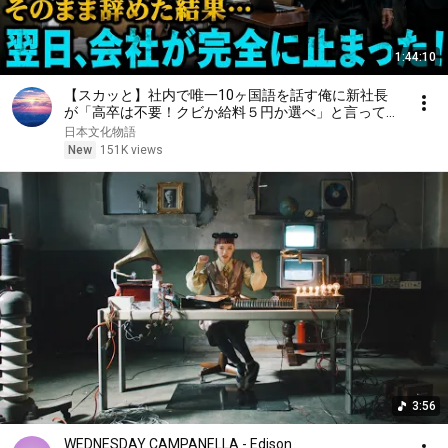
伐折羅陀羅(ばざらだら)

跋闍羅波膩(ばじゃらぱに)

1:44:10
運慶の行きつけの店

快慶がお会計

【スカッと】社内で唯一10ヶ国語を話す俺に新社長
仏像を愛する仲間が

が「高卒は不要！クビか給料５円か選べ」と言ってき
た。そのまま辞めた結果
集まるお店

日本文化物語
朝5時まで営業中

New
151K views
たまにはこういう日も悪くない

今夜は二人でゆっくり話そう

双方に伝わるシンパシー

心シンクロナイズド

昔はこうやってよく並んで

無邪気に目指す夢語り合った

後世に重要文化財

残せたら最高だろ?

二人は「I know you」に始まって

3:56
お互いにリスペクトを送った

康慶の後継者やがて

WEDNESDAY CAMPANELLA - Edison