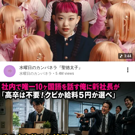
いい出来に満足してハイタッチ

以心伝心で通じ合う仏師

ハンマー・ノミ

カンナ・定規

チェーンソー・キリ

で木材加工

呼気・吸気

3:44
息ぴったり

掘り進む

水曜日のカンパネラ『聖徳太子』
水曜日のカンパネラ
•
5.4M views
二人は「I know you」に始まって

お互いにリスペクトを送った

康慶の後継者やがて

作る金剛力士像

それから「あ、うん」の呼吸合わせ

お互いのバイブスが重なった

運慶と快慶が作り出す

君の金剛力士像
