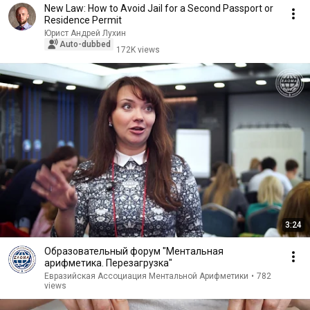
New Law: How to Avoid Jail for a Second Passport or
Residence Permit
Юрист Андрей Лухин
Auto-dubbed
172K views
3:24
Образовательный форум "Ментальная
арифметика. Перезагрузка"
Евразийская Ассоциация Ментальной Арифметики
•
782
views