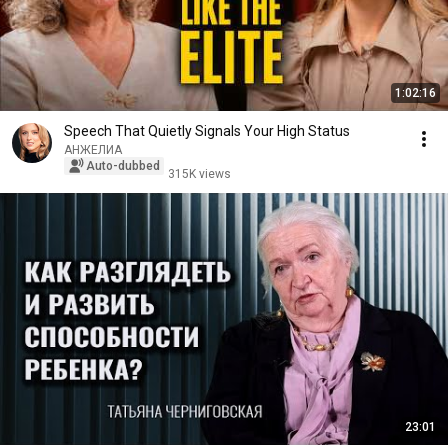
1:02:16
Speech That Quietly Signals Your High Status
АНЖЕЛИА
Auto-dubbed
315K views
23:01