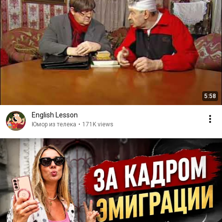
5:58
English Lesson
Юмор из телека
•
171K views