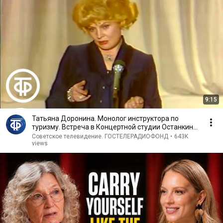
9:15
Татьяна Доронина. Монолог инструктора по
туризму. Встреча в Концертной студии Останкино
(1982)
Советское телевидение. ГОСТЕЛЕРАДИОФОНД
•
643K
views