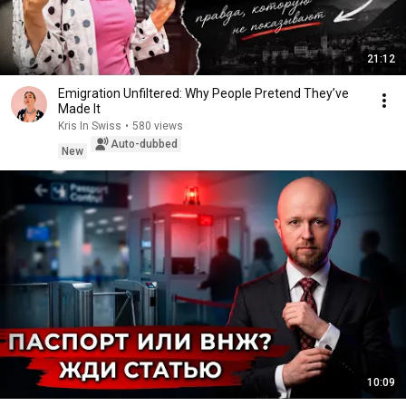
21:12
Emigration Unfiltered: Why People Pretend They’ve
Made It
Kris In Swiss
•
580 views
Auto-dubbed
New
10:09