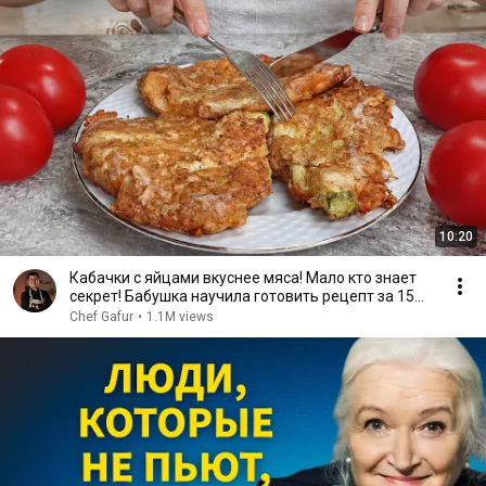
10:20
Кабачки с яйцами вкуснее мяса! Мало кто знает
секрет! Бабушка научила готовить рецепт за 15
минут
Chef Gafur
•
1.1M views