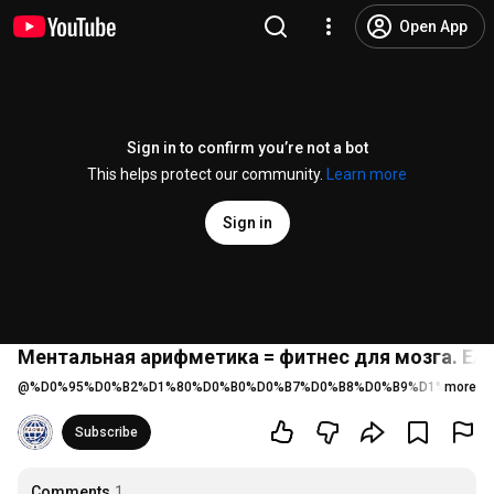
Open App
Sign in to confirm you’re not a bot
This helps protect our community.
Learn more
Sign in
Ментальная арифметика = фитнес для мозга. Е
@
%D0%95%D0%B2%D1%80%D0%B0%D0%B7%D0%B8%D0%B9%D1%81%D0
more
Subscribe
Comments
1