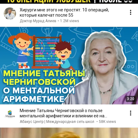
Хирурги мне этого не простят. 10 операций,
которые калечат после 55
Доктор Мурад Алиев
•
1.2M views
3:20
Мнение Татьяны Черниговской о пользе
ментальной арифметики и влиянии её на
развитие ребенка
Абакус Центр | Международная сеть школ
•
58K views