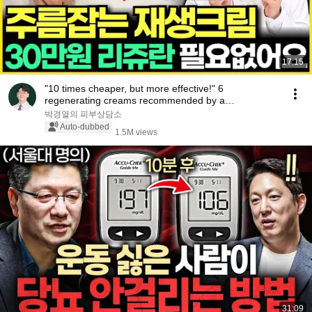
17:15
"10 times cheaper, but more effective!" 6
regenerating creams recommended by a
dermatologist that...
박경열의 피부상담소
Auto-dubbed
1.5M views
31:09