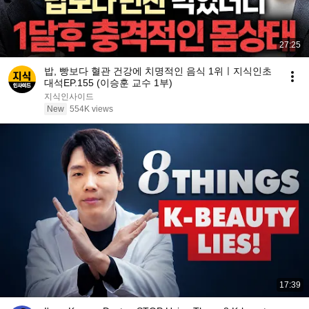
27:25
밥, 빵보다 혈관 건강에 치명적인 음식 1위ㅣ지식인초
대석EP.155 (이승훈 교수 1부)
지식인사이드
New
554K views
17:39