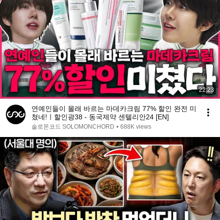
22:23
연예인들이 몰래 바르는 마데카크림 77% 할인 완전 미
쳤네!ㅣ할인광38 - 동국제약 센텔리안24 [EN]
솔로몬코드 SOLOMONCHORD
•
688K views