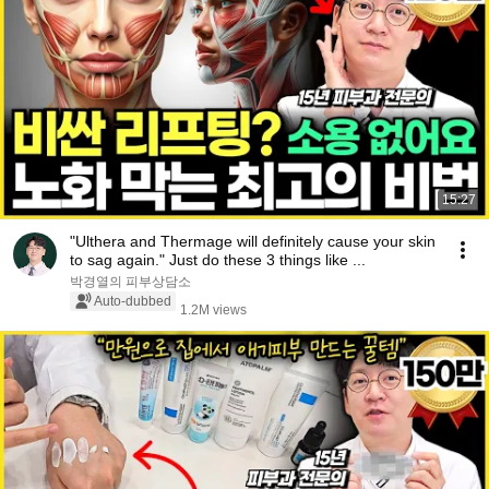
15:27
"Ulthera and Thermage will definitely cause your skin
to sag again." Just do these 3 things like ...
박경열의 피부상담소
Auto-dubbed
1.2M views