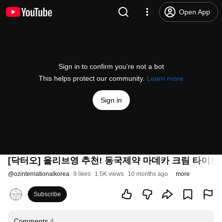
Open App
Sign in to confirm you’re not a bot
This helps protect our community.
Learn more
Sign in
[닥터오] 올리브영 추천! 동국제약 마데카 크림 타이트
@
ozinternationalkorea
9 likes
1.5K views
10 months ago
more
Subscribe
Comments
4