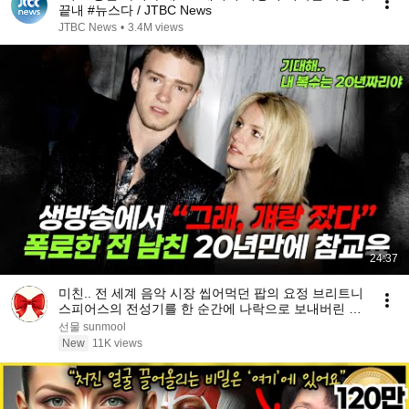
끝내 #뉴스다 / JTBC News
JTBC News
•
3.4M views
24:37
미친.. 전 세계 음악 시장 씹어먹던 팝의 요정 브리트니
스피어스의 전성기를 한 순간에 나락으로 보내버린 전
남친 저스틴 팀버레이크의 충격적인 만행
선물 sunmool
New
11K views