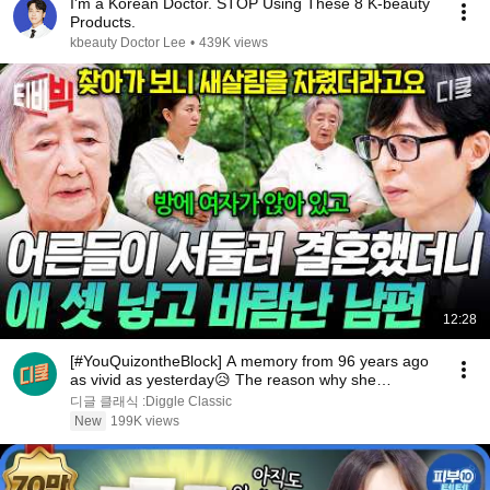
I'm a Korean Doctor. STOP Using These 8 K-beauty
Products.
kbeauty Doctor Lee
•
439K views
12:28
[#YouQuizontheBlock] A memory from 96 years ago
as vivid as yesterday😥 The reason why she
changed...
디글 클래식 :Diggle Classic
New
199K views