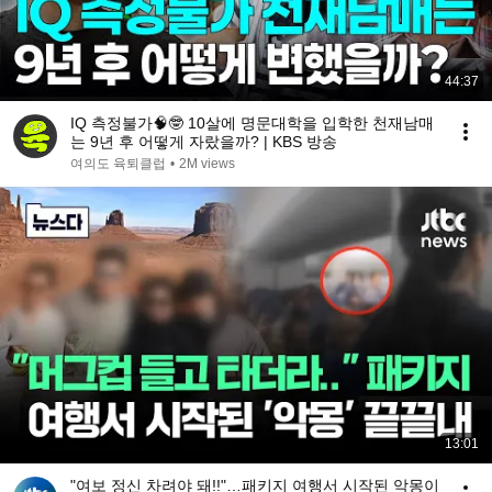
44:37
IQ 측정불가🧠🤓 10살에 명문대학을 입학한 천재남매
는 9년 후 어떻게 자랐을까? | KBS 방송
여의도 육퇴클럽
•
2M views
13:01
"여보 정신 차려야 돼!!"…패키지 여행서 시작된 악몽이