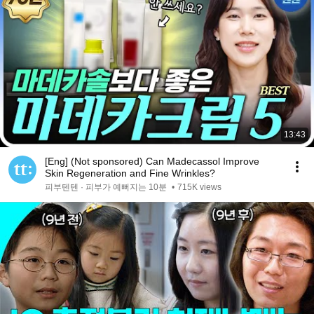
13:43
[Eng] (Not sponsored) Can Madecassol Improve
Skin Regeneration and Fine Wrinkles?
피부텐텐 · 피부가 예뻐지는 10분
•
715K views