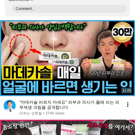
Comment...
11:05
"마데카솔 바르지 마세요" 피부과 의사가 몰래 쓰는 피
부재생 크림을 공개합니다.
피부는 성현철
•
376K views