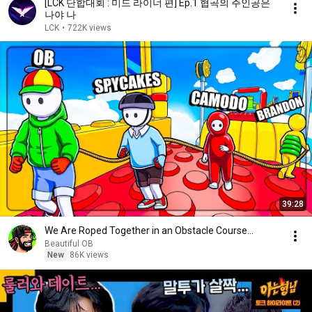
[LCK 단합대회 : 미드 라이너 편] Ep.1 협곡의 주인공은
나야 나
LCK
•
722K views
39:28
We Are Roped Together in an Obstacle Course...
Beautiful OB
New
86K views