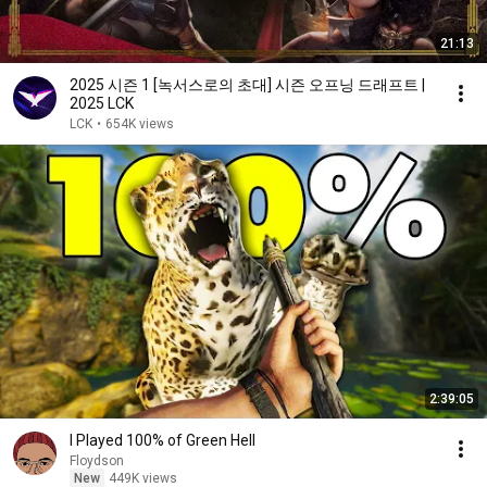
21:13
2025 시즌 1 [녹서스로의 초대] 시즌 오프닝 드래프트 |
2025 LCK
LCK
•
654K views
2:39:05
I Played 100% of Green Hell
Floydson
New
449K views