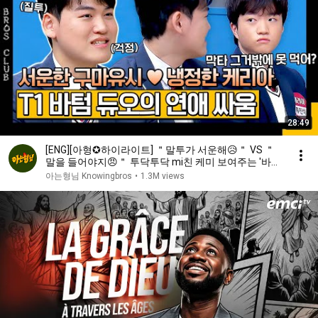
28:49
[ENG][아형✪하이라이트] ＂말투가 서운해😥＂ VS ＂
말을 들어야지😠＂ 투닥투닥 mi친 케미 보여주는 '바텀
듀오' 구마유시X케리아 | 아는 형님 | JTBC 240127 방송
아는형님 Knowingbros
•
1.3M views