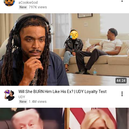
aCookieGod
New
797K views
44:24
Will She BURN Him Like His Ex? | UDY Loyalty Test
UDY
New
1.4M views