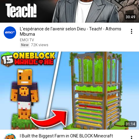
30:49
L'espérance de l'avenir selon Dieu - Teach! - Athoms
Mbuma
EMCI TV
New
72K views
31:14
I Built the Biggest Farm in ONE BLOCK Minecraft