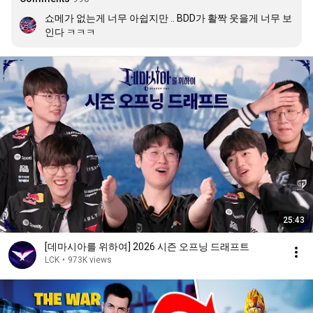
쇼메가 없는게 너무 아쉽지만 .. BDD가 활짝 웃을게 너무 보
인다 ㅋㅋㅋ
25:43
[데마시아를 위하여] 2026 시즌 오프닝 드래프트
LCK
•
973K views