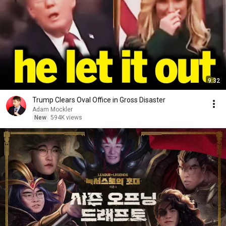
9:32
Trump Clears Oval Office in Gross Disaster
Adam Mockler
New
594K views