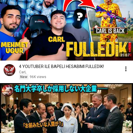
35:07
4 YOUTUBER İLE BAPELİ HESABIMI FULLEDİK!
CarL
New
96K views