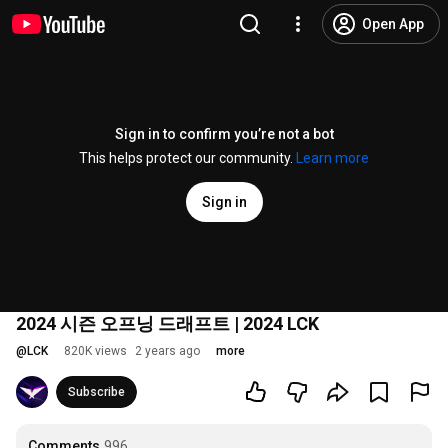
Open App
Sign in to confirm you’re not a bot
This helps protect our community.
Learn more
Sign in
2024 시즌 오프닝 드래프트 | 2024 LCK
@
LCK
820K views
2 years ago
more
Subscribe
Comments
996