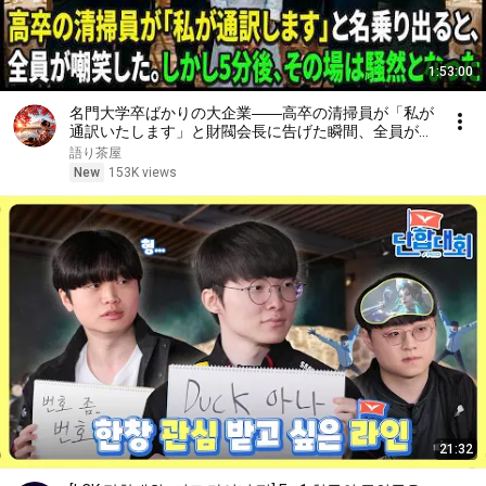
1:53:00
名門大学卒ばかりの大企業――高卒の清掃員が「私が
通訳いたします」と財閥会長に告げた瞬間、全員が嘲
笑した。しかし5分後、その場は静まり返った。#動
語り茶屋
エピソード#老後の物語 #家族の物語
New
153K views
21:32