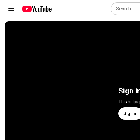
Sign i
This helps
Sign in