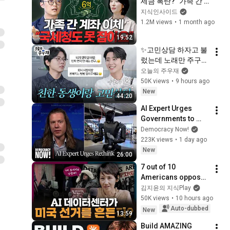
세금 폭탄?" 가족 간 
들] / YTN 사이언스
송금할 때 대다수가 
지식인사이드
하는 치명적인 실수ㅣ
1.2M views
•
1 month ago
지식인클래스 EP.04 
19:52
(이장원 2부)
✨고민상담 하자고 불
렀는데 노래만 주구장
창 부르고 간 영케이
오늘의 주우재
(Young K)
50K views
•
9 hours ago
New
44:20
AI Expert Urges 
Governments to 
Bring Development 
Democracy Now!
to "Grinding Halt" 
223K views
•
1 day ago
Amid Fears of 
New
26:00
Rogue Technology
7 out of 10 
Americans oppose 
AI data centers?
김지윤의 지식Play
50K views
•
10 hours ago
Auto-dubbed
New
13:59
Build AMAZING 