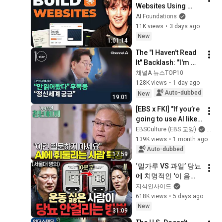
Websites Using 
Claude Code! (Full 
AI Foundations
Guide)
11K views
•
3 days ago
New
1:01:14
The "I Haven't Read 
It" Backlash: "I'm 
Curious About Their 
채널A 뉴스TOP10
Mindset" / Channel A 
128K views
•
1 day ago
/ News TOP 10
Auto-dubbed
New
19:01
[EBS x FKI] "If you’re 
going to use AI like 
this, don’t use it at 
EBSCulture (EBS 교양)
and
all": Traits of wise 
139K views
•
1 month ago
people who...
Auto-dubbed
17:59
‘밀가루 VS 과일’ 당뇨
에 치명적인 '이 음
식'ㅣ지식인초대석 
지식인사이드
EP.156 (이승훈 교수 
618K views
•
5 days ago
2부)
New
31:09