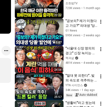
하루만에 벌어질 충격
조한범TV
적인 일 | 김종대 교수 
723K views
•
1 month ago
풀버전2
32:22
"공보의? 제가 미쳤다
고 가요?" 의대생 '당
돌' 발언에 '싸늘'  [G1
G1 News
현장영상]
595K views
•
2 weeks ago
5:47
"서울대 신장 명의의 
경고" 신장 녹이는 최
악의 음식 조합 ㅣ Ep. 
책과삶
책과사람 113 (김연수 
481K views
•
4 weeks ago
교수 1부)
24:54
"절대 못 피한다"..빛
의 속도로 격추하는 
K-레이저 대공무기 
YTN 사이언스
'천광' - 방위사업청 유
34K views
•
1 day ago
도무기사업부 방공유
Auto-dubbed
New
25:57
도무기사업팀 수석 전
"생활비"라고 썼는데 
문관 이상윤 [과학자