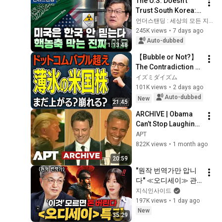
The U.S. Doesn't 
Trust South Korea: 
The Real Reason 
언더스탠딩 : 세상의 모든 지식
Behind Blocking 
245K views
•
7 days ago
Only Korea from 
Auto-dubbed
1:13:48
Nuclear Enric...
【Bubble or Not?】
The Contradiction 
US Stockholders 
イズミダイズム
Need to Know Right 
101K views
•
2 days ago
Now | A Thorough 
Auto-dubbed
New
21:45
Investigati...
ARCHIVE | Obama 
Can’t Stop Laughing 
as Seth Meyers 
APT
DESTROYS Trump: 
822K views
•
1 month ago
“The Fox Will Eat It” | 
20:59
WHCD 2011
"원작 번역가만 압니
다" ≪오디세이≫ 관
람 전 필수 세계관 총
지식인사이드
정리ㅣ지식인 클래스 
197K views
•
1 day ago
EP.13 (김헌 교수)
New
35:29