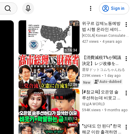
Sign in
위구르 강제노동예방
법 시행 온라인 세미
나
[KCGLA] Korean Consulate General in LA
427 views
•
4 years ago
1:16:34
【消費減税1%が閣議
決定】レジ改修を巡
る攻防と自民党内の
選挙ドットコムちゃんねる
激しい葛藤／中道・
239K views
•
1 day ago
立憲・公明の3党合流
Auto-dubbed
New
52:26
構想に浮上した「第4
[#참교육] 오은영 솔
の選択肢」とは？
루션하는데 비웃고 무
【今野忍×山本期日
시... 금쪽이의 태도에 
채널A WORLD
前】｜選挙ドットコ
결국 정색한 오은영 | 
594K views
•
9 months ago
ム
#금쪽같은내새끼 
1:01:12
206회
"상대도 안 된다" 한국 
해군 이란 출격하면 