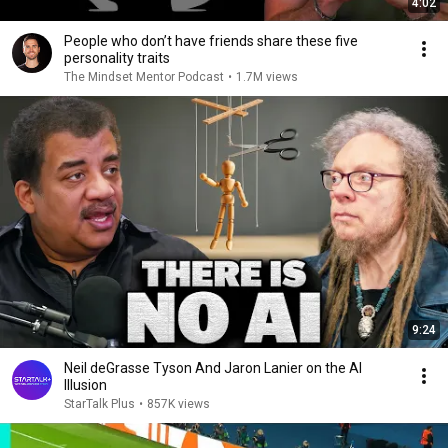
4:02
People who don’t have friends share these five
personality traits
The Mindset Mentor Podcast
•
1.7M views
9:24
Neil deGrasse Tyson And Jaron Lanier on the AI
Illusion
StarTalk Plus
•
857K views