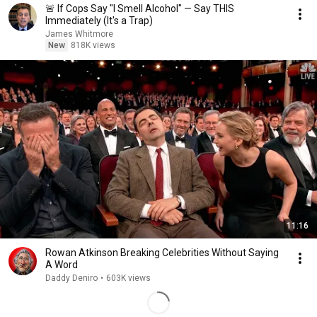
🚨 If Cops Say "I Smell Alcohol" — Say THIS
Immediately (It's a Trap)
James Whitmore
New
818K views
11:16
Rowan Atkinson Breaking Celebrities Without Saying
A Word
Daddy Deniro
•
603K views