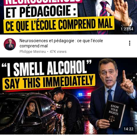
1:27:54
Neurosciences et pédagogie : ce que l’école
comprend mal
Philippe Meirieu
•
47K views
14:22