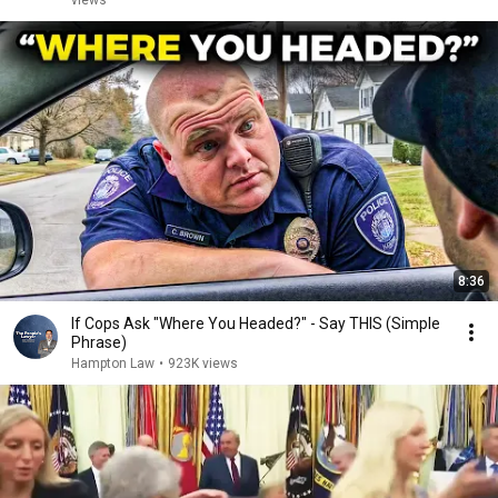
views
8:36
If Cops Ask "Where You Headed?" - Say THIS (Simple
Phrase)
Hampton Law
•
923K views