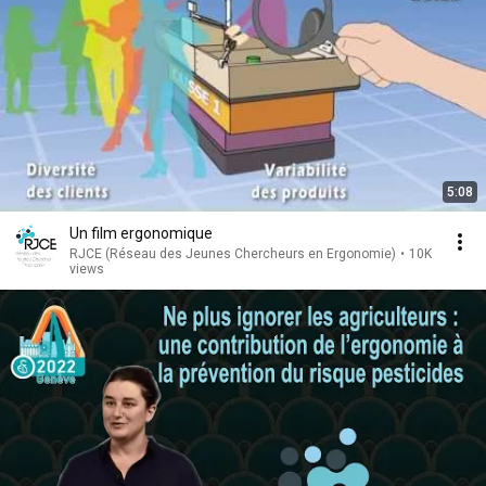
5:08
Un film ergonomique
RJCE (Réseau des Jeunes Chercheurs en Ergonomie)
•
10K
views