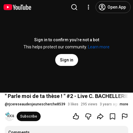
Open App
Sign in to confirm you’re not a bot
This helps protect our community.
Learn more
Sign in
" Parle moi de ta thèse ! " #2 - Live C. BACHELLERIE 
@
rjcereseaudesjeunescherche8539
3 likes
295 views
3 years ago
more
Subscribe
Comments