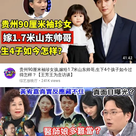
41:42
贵州90厘米袖珍女孩,嫁给1.7米山东帅哥,生下4个孩子如今过
得怎样？【王芳王为念访谈】
综艺放映厅
•
241K views