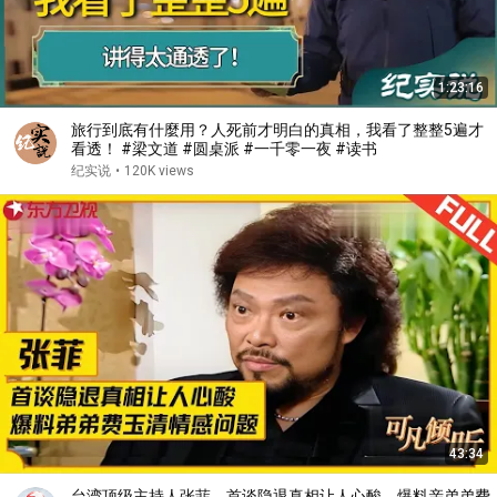
1:23:16
旅行到底有什麼用？人死前才明白的真相，我看了整整5遍才
看透！ #梁文道 #圆桌派 #一千零一夜 #读书
纪实说
•
120K views
43:34
台湾顶级主持人张菲，首谈隐退真相让人心酸，爆料亲弟弟费