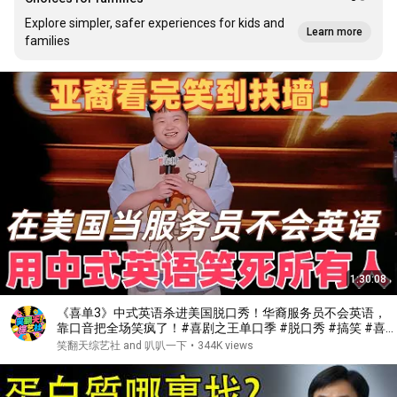
Explore simpler, safer experiences for kids and
Learn more
families
1:30:08
《喜单3》中式英语杀进美国脱口秀！华裔服务员不会英语，
靠口音把全场笑疯了！#喜剧之王单口季 #脱口秀 #搞笑 #喜
剧 #funny #综艺
笑翻天综艺社 and 叭叭一下
•
344K views