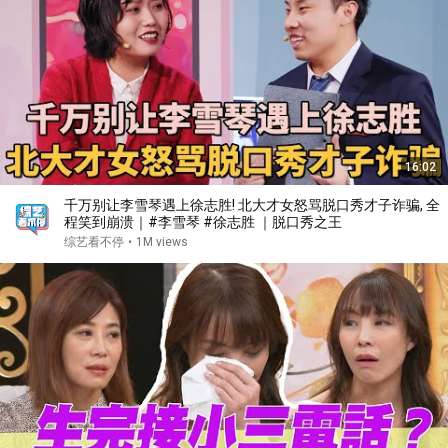
16:02
千万别让李雪琴遇上徐志胜! 北大才女怒骂脱口秀才子诈骗, 全
程笑到崩溃｜#李雪琴 #徐志胜 ｜脱口秀之王
综艺看不停
•
1M views