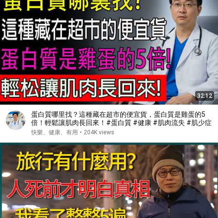
32:12
蛋白質哪里找？這種藏在超市的便宜貨，蛋白質是雞蛋的5
倍！輕鬆讓肌肉長回來！#蛋白質 #健康 #肌肉流失 #肌少症
快樂、健康、有用
•
204K views