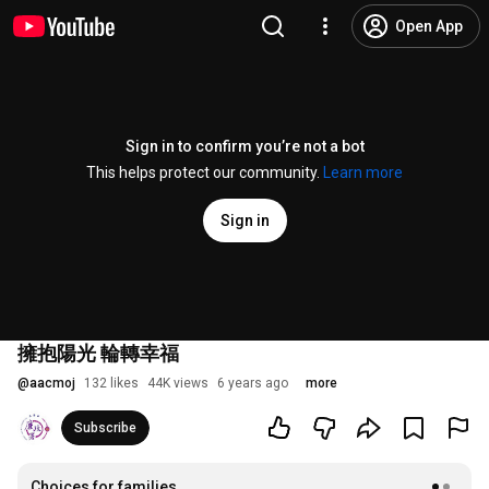
Open App
Sign in to confirm you’re not a bot
This helps protect our community.
Learn more
Sign in
擁抱陽光 輪轉幸福
@
aacmoj
132 likes
44K views
6 years ago
more
Subscribe
Choices for families