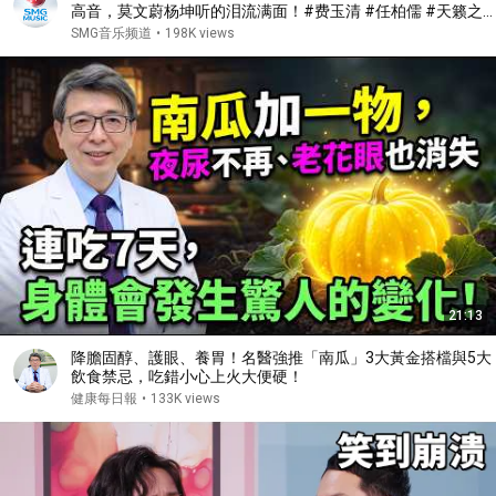
高音，莫文蔚杨坤听的泪流满面！#费玉清 #任柏儒 #天籁之
战1 精华版 clip
SMG音乐频道
•
198K views
21:13
降膽固醇、護眼、養胃！名醫強推「南瓜」3大黃金搭檔與5大
飲食禁忌，吃錯小心上火大便硬！
健康每日報
•
133K views