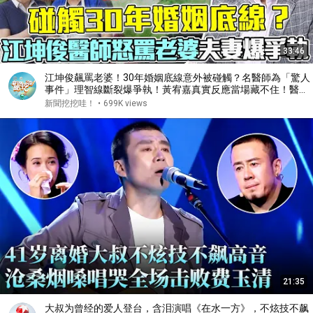
33:46
江坤俊飆罵老婆！30年婚姻底線意外被碰觸？名醫師為「驚人
事件」理智線斷裂爆爭執！黃宥嘉真實反應當場藏不住！醫師
娘到底有多難當？【新聞挖挖哇】每周精選
新聞挖挖哇！
•
699K views
21:35
大叔为曾经的爱人登台，含泪演唱《在水一方》，不炫技不飙