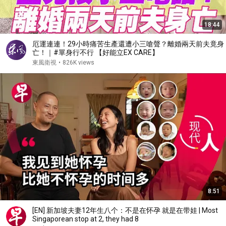
18:44
厄運連連！29小時痛苦生產還遭小三嗆聲？離婚兩天前夫竟身
亡！｜#單身行不行 【好能立EX CARE】
東風衛視
•
826K views
8:51
[EN] 新加坡夫妻12年生八个：不是在怀孕 就是在带娃 | Most
Singaporean stop at 2, they had 8