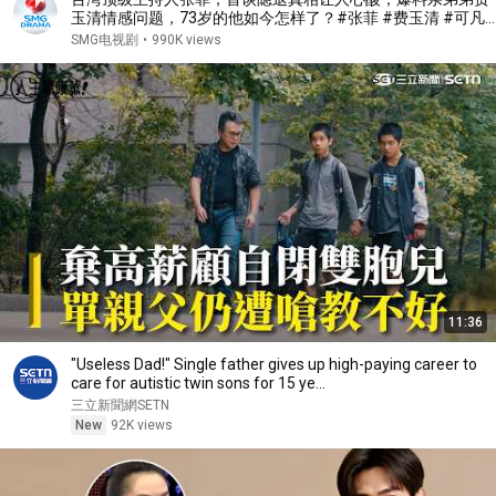
玉清情感问题，73岁的他如今怎样了？#张菲 #费玉清 #可凡
倾听 FULL
SMG电视剧
•
990K views
11:36
"Useless Dad!" Single father gives up high-paying career to
care for autistic twin sons for 15 ye...
三立新聞網SETN
New
92K views