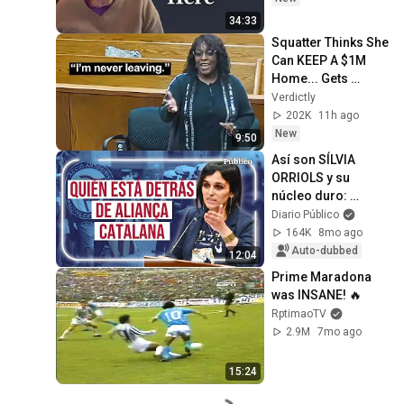
34:33
Squatter Thinks She 
Can KEEP A $1M 
Home... Gets 
MASSIVE Reality 
Verdictly
Check!
202K
11h ago
New
9:50
Así son SÍLVIA 
ORRIOLS y su 
núcleo duro: 
radiografía de 
Diario Público
ALIANÇA CATALANA
164K
8mo ago
Auto-dubbed
12:04
Prime Maradona 
was INSANE! 🔥
RptimaoTV
2.9M
7mo ago
15:24