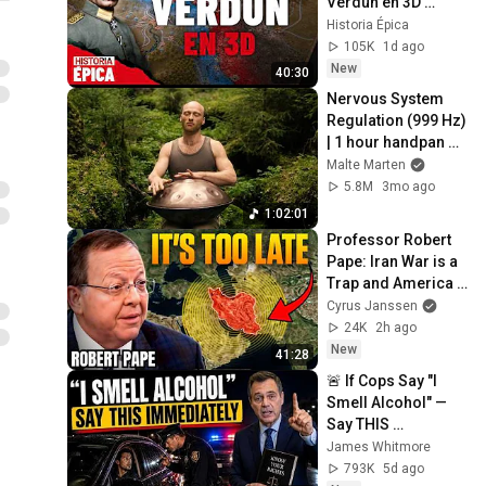
Verdún en 3D 
(Documental)
Historia Épica
105K
1d ago
New
40:30
Nervous System 
Regulation (999 Hz) 
| 1 hour handpan 
music | Malte 
Malte Marten
Marten
5.8M
3mo ago
1:02:01
Professor Robert 
Pape: Iran War is a 
Trap and America 
Has No Way Out!
Cyrus Janssen
24K
2h ago
New
41:28
🚨 If Cops Say "I 
Smell Alcohol" — 
Say THIS 
Immediately (It's a 
James Whitmore
Trap)
793K
5d ago