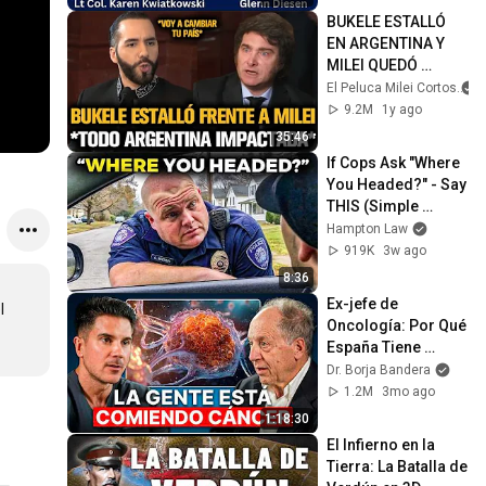
BUKELE ESTALLÓ 
EN ARGENTINA Y 
MILEI QUEDÓ 
IMPACTADO
El Peluca Milei Cortos
9.2M
1y ago
35:46
If Cops Ask "Where 
You Headed?" - Say 
THIS (Simple 
Phrase)
Hampton Law
919K
3w ago
8:36
Ex-jefe de 
 
Oncología: Por Qué 
España Tiene 
Tantos Casos de 
Dr. Borja Bandera
Cáncer (la 
1.2M
3mo ago
respuesta, en tu 
1:18:30
plato)
El Infierno en la 
Tierra: La Batalla de 