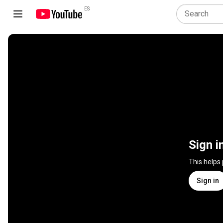
ES
Sign i
This helps
Sign in