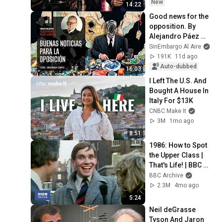
New
14:22
Good news for the 
opposition. By 
Alejandro Páez 
Varela
SinEmbargo Al Aire
191K
11d ago
Auto-dubbed
16:03
I Left The U.S. And 
Bought A House In 
Italy For $13K
CNBC Make It
3M
1mo ago
8:51
1986: How to Spot 
the Upper Class | 
That's Life! | BBC 
Archive
BBC Archive
2.3M
4mo ago
5:24
Neil deGrasse 
Tyson And Jaron 