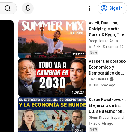
Sign in
Avicii, Dua Lipa, 
Coldplay, Martin 
Garrix & Kygo, The 
Chainsmokers 
Deep House Aqua
Style - SUMMER 
8.4K
Streamed 10h ago
DEEP HOUSE Mix
New
3:03:27
Así será el colapso 
Económico y 
Demográfico de 
Occidente 
Javi Linares
(Santiago Niño 
1M
6mo ago
Becerra)
1:08:27
Karen Kwiatkowski: 
El ejército de EE. 
UU. se desmorona 
y la economía se 
Glenn Diesen Español
hunde
20K
6h ago
New
1:22:41