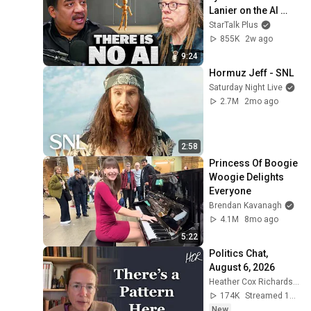
Lanier on the AI 
Illusion
StarTalk Plus
855K
2w ago
9:24
Hormuz Jeff - SNL
Saturday Night Live
2.7M
2mo ago
2:58
Princess Of Boogie 
Woogie Delights 
Everyone
Brendan Kavanagh
4.1M
8mo ago
5:22
Politics Chat, 
August 6, 2026
Heather Cox Richardson
174K
Streamed 15h ago
New