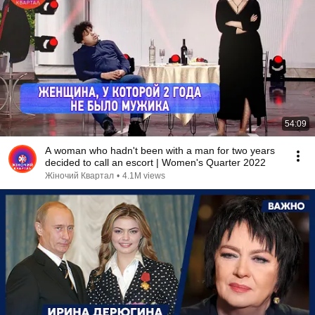
54:09
A woman who hadn't been with a man for two years
decided to call an escort | Women's Quarter 2022
Жіночий Квартал
•
4.1M views