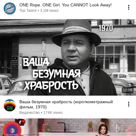
ONE Rope. ONE Girl. You CANNOT Look Away!
Top Talent
•
3.1M views
10:06
Ваша безумная храбрость (короткометражный
фильм, 1970)
Видачество
•
174K views