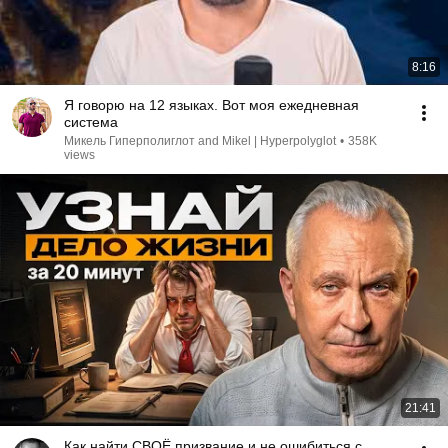
8:16
Я говорю на 12 языках. Вот моя ежедневная
система
Микель Гиперполиглот and Mikel | Hyperpolyglot
•
358K
views
21:41
Как найти СВОЁ призвание и не ошибиться с