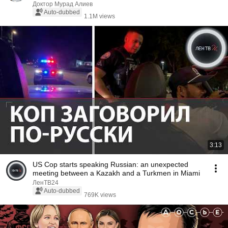
Доктор Мурад Алиев
Auto-dubbed
1.1M views
3:13
US Cop starts speaking Russian: an unexpected
meeting between a Kazakh and a Turkmen in Miami
ЛенТВ24
Auto-dubbed
769K views