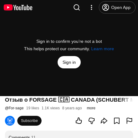
Open App
Sign in to confirm you’re not a bot
This helps protect our community.
Learn more
Sign in
Отзыв о FORSAGE 🇨🇦 CANADA (SCHUBERT M
@
For-sage
19 likes
1.1K views
8 years ago
more
Subscribe
Comments
11