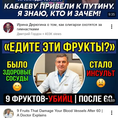
9:35
Ирина Дерюгина о том, как олигархи охотятся за
гимнастками
Дмитрий Гордон
•
403K views
29:10
9 Fruits That Damage Your Blood Vessels After 60 |
A Doctor Explains