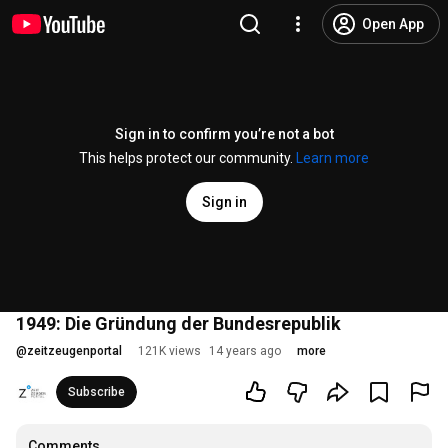
Open App
Sign in to confirm you’re not a bot
This helps protect our community.
Learn more
Sign in
1949: Die Gründung der Bundesrepublik
@
zeitzeugenportal
121K views
14 years ago
more
Subscribe
Comments