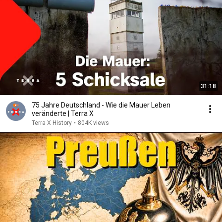
31:18
75 Jahre Deutschland - Wie die Mauer Leben
veränderte | Terra X
Terra X History
•
804K views