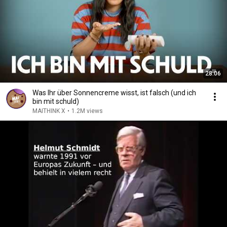
28:06
Was Ihr über Sonnencreme wisst, ist falsch (und ich
bin mit schuld)
MAITHINK X
•
1.2M views