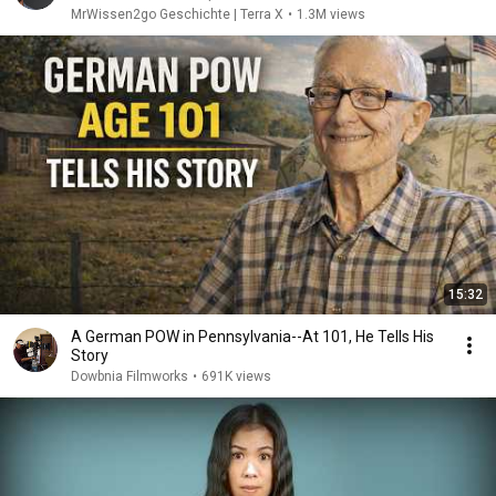
MrWissen2go Geschichte | Terra X
•
1.3M views
15:32
A German POW in Pennsylvania--At 101, He Tells His
Story
Dowbnia Filmworks
•
691K views