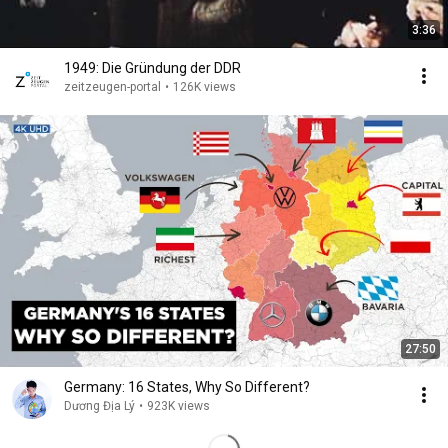
3:36
1949: Die Gründung der DDR
zeitzeugen-portal
•
126K views
27:50
Germany: 16 States, Why So Different?
Dương Địa Lý
•
923K views