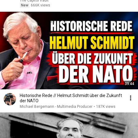
The Capitol Vault
New
666K views
39:44
Historische Rede // Helmut Schmidt über die Zukunft
der NATO
Michael Bergemann - Multimedia Producer
•
187K views