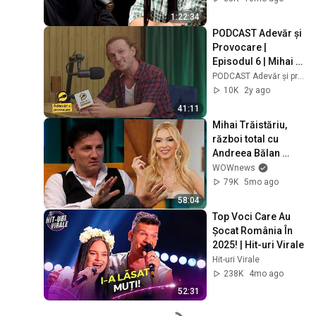
TRAUME ȘI REGRET
1:22:34
E
PODCAST Adevăr și 
Provocare | 
Episodul 6 | Mihai 
Trăistariu
PODCAST Adevăr și provocare
10K
2y ago
41:11
Mihai Trăistăriu, 
război total cu 
Andreea Bălan 
după Eurovision: 
WOWnews
“Este isterică, să-i 
79K
5mo ago
fie rușine!”
58:04
Top Voci Care Au 
Șocat România În 
2025! | Hit-uri Virale
Hit-uri Virale
238K
4mo ago
52:31