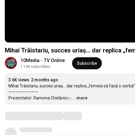
Mihai Trăistariu, succes uriaș… dar replica „fem
10Media - TV Online
Subscribe
1.13K subscribers
3.6K views
2 months ago
Mihai Trăistariu, succes uriaș… dar replica „femeia să facă o ciorbă” 
—————————

Prezentator: Ramona Chelărescu
…
...more
Comments