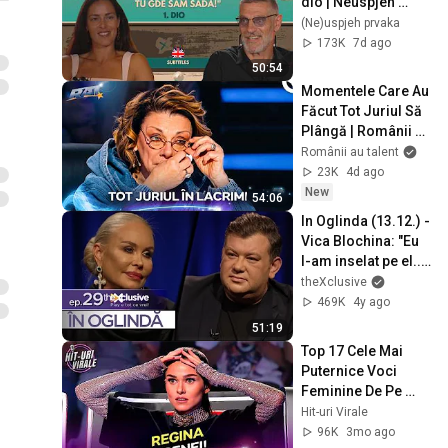
dio | Neuspjeh 
prvaka #16
(Ne)uspjeh prvaka
173K
7d ago
50:54
Momentele Care Au 
Făcut Tot Juriul Să 
Plângă | Românii au 
Talent [4K]
Românii au talent
23K
4d ago
New
54:06
In Oglinda (13.12.) - 
Vica Blochina: "Eu 
l-am inselat pe el... 
Povestea asta nu 
theXclusive
am spus-o 
469K
4y ago
nimanui!"
51:19
Top 17 Cele Mai 
Puternice Voci 
Feminine De Pe 
Marea Scenă | Hit-
Hit-uri Virale
uri Virale
96K
3mo ago