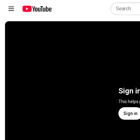
Sign i
This helps
Sign in