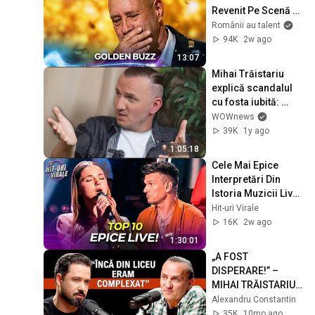
Revenit Pe Scenă 
Mai Puternic Ca 
Românii au talent
Niciodată | Românii 
94K
2w ago
au Talent
13:07
Mihai Trăistariu 
explică scandalul 
cu fosta iubită: 
“Stătea cu mâna 
WOWnews
întinsă și trăgea de 
39K
1y ago
mine”
1:05:18
Cele Mai Epice 
Interpretări Din 
Istoria Muzicii Live! 
| Hit-uri Virale
Hit-uri Virale
16K
2w ago
1:30:01
„A FOST 
DISPERARE!” – 
MIHAI TRĂISTARIU, 
DESPRE 
Alexandru Constantin
SCANDALURI, 
35K
10mo ago