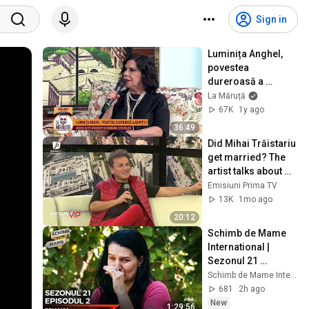
Sign in
Luminița Anghel, 
povestea 
dureroasă a 
adopției
La Măruță
67K
1y ago
36:49
Did Mihai Trăistariu 
get married? The 
artist talks about 
the woman he's 
Emisiuni Prima TV
posting with online
13K
1mo ago
20:12
Schimb de Mame 
International | 
Sezonul 21 
Episodul 2
Schimb de Mame International
681
2h ago
New
1:29:56