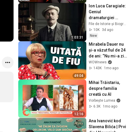
Ion Luca Caragiale: 
Geniul 
dramaturgiei 
românești și 
File de Istorie și Biografii Celebre
secretele nespuse 
10K
3d ago
din viața sa | 
New
1:03:31
Documentar
Mirabela Dauer nu 
și-a văzut fiul de 24 
de ani: “Nu mi-a zis 
niciodată mamă”
WOWnews
143K
1mo ago
49:04
Mihai Trăistariu, 
despre familia 
creată cu AI
Vorbește Lumea
6.3K
1mo ago
12:16
Ana Ivanović kod 
Slavena Bilića | Prvi 