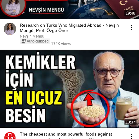
19:48
Research on Turks Who Migrated Abroad - Nevşin
Mengü, Prof. Özge Öner
Nevşin Mengü
Auto-dubbed
172K views
13:37
The cheapest and most powerful foods against