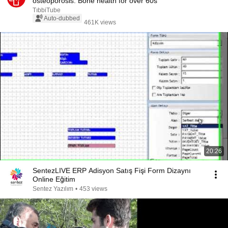
osteoporosis: Bone health for over 60s
TıbbiTube
Auto-dubbed
461K views
20:26
SentezLIVE ERP Adisyon Satış Fişi Form Dizaynı
Online Eğitim
Sentez Yazılım
•
453 views