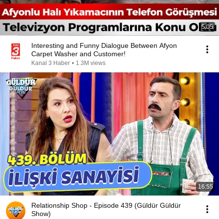
5:05
Interesting and Funny Dialogue Between Afyon
Carpet Washer and Customer!
Kanal 3 Haber
•
1.3M views
16:55
Relationship Shop - Episode 439 (Güldür Güldür
Show)