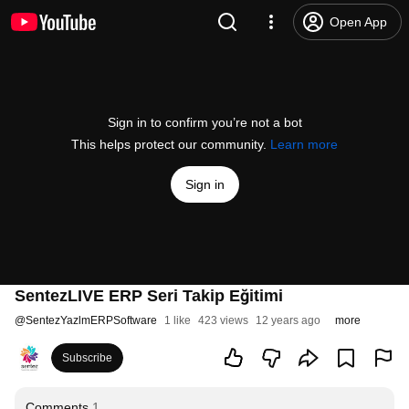
Open App
Sign in to confirm you’re not a bot
This helps protect our community.
Learn more
Sign in
SentezLIVE ERP Seri Takip Eğitimi
@
SentezYazlmERPSoftware
1 like
423 views
12 years ago
more
Subscribe
Comments
1