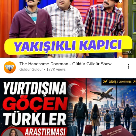
12:00
The Handsome Doorman - Güldür Güldür Show
Güldür Güldür
•
177K views