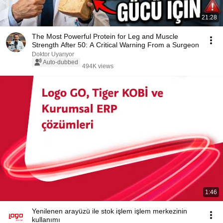
21:28
The Most Powerful Protein for Leg and Muscle
Strength After 50: A Critical Warning From a Surgeon
Doktor Uyarıyor
Auto-dubbed
494K views
1:46
Yenilenen arayüzü ile stok işlem işlem merkezinin
kullanımı