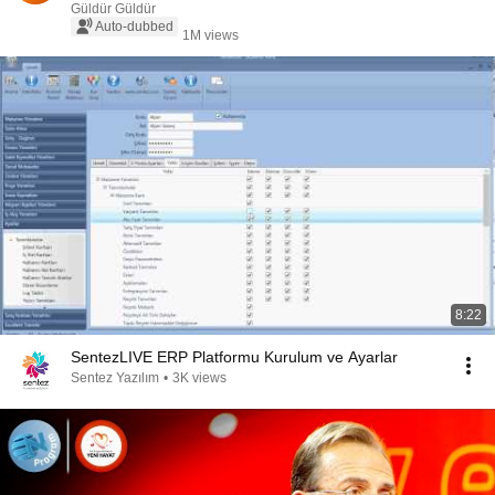
Güldür Güldür
Auto-dubbed
1M views
8:22
SentezLIVE ERP Platformu Kurulum ve Ayarlar
Sentez Yazılım
•
3K views