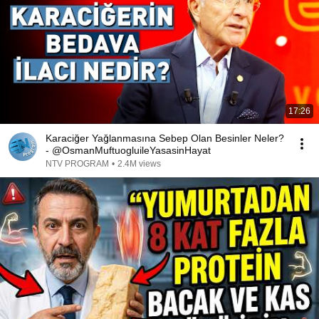
17:26
Karaciğer Yağlanmasına Sebep Olan Besinler Neler?
- @OsmanMuftuogluileYasasinHayat
NTV PROGRAM
•
2.4M views