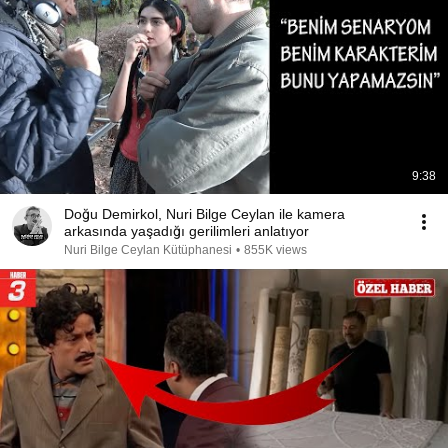
9:38
Doğu Demirkol, Nuri Bilge Ceylan ile kamera
arkasında yaşadığı gerilimleri anlatıyor
Nuri Bilge Ceylan Kütüphanesi
•
855K views