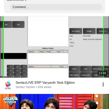
Comment...
13:48
SentezLIVE ERP Varyantlı Stok Eğitimi
Sentez Yazılım
•
834 views