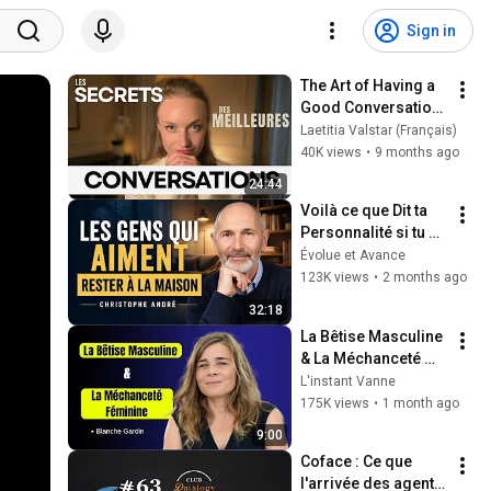
Sign in
The Art of Having a 
Good Conversation: 
The 5 Secrets to 
Laetitia Valstar (Français)
Better 
40K views
•
9 months ago
Conversations
24:44
Voilà ce que Dit ta 
Personnalité si tu 
Aimes ne Jamais 
Évolue et Avance
Sortir | Christophe 
123K views
•
2 months ago
André
32:18
La Bêtise Masculine 
& La Méchanceté 
Féminine | Blanche 
L'instant Vanne
Gardin Humour
175K views
•
1 month ago
9:00
Coface : Ce que 
l'arrivée des agents 