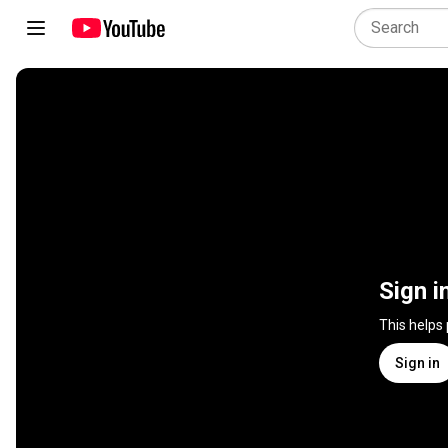
Sign i
This helps
Sign in