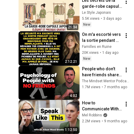
Les secrets de la 
garde-robe capsule 
japonaise — 
Le Style Japonais
Toujours élégant, 
5.5K views
•
3 days ago
presque gratuit
New
21:34
On m'a escorté vers 
la sortie pendant 
qu'ils fêtaient 
Familles en Ruine
l'arrivée de ma 
20K views
•
1 day ago
remplaçante — 
New
2:12:21
Jusqu'à ce
People who don’t 
have friends share 
these five 
The Mindset Mentor Podcast
personality traits
1.7M views
•
7 months ago
4:02
How to 
Communicate With 
Confidence & Ease 
Mel Robbins
(From Harvard 
2.2M views
•
9 months ago
Business School’s 
1:12:50
#1 Professor)