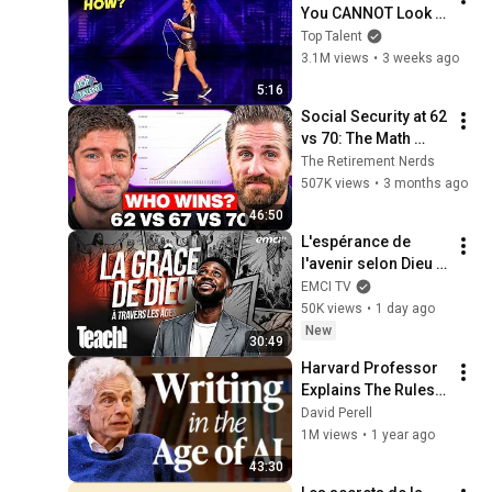
You CANNOT Look 
Away!
Top Talent
3.1M views
•
3 weeks ago
5:16
Social Security at 62 
vs 70: The Math 
Everyone Gets 
The Retirement Nerds
Wrong
507K views
•
3 months ago
46:50
L'espérance de 
l'avenir selon Dieu - 
Teach! - Athoms 
EMCI TV
Mbuma
50K views
•
1 day ago
New
30:49
Harvard Professor 
Explains The Rules 
of Writing — Steven 
David Perell
Pinker
1M views
•
1 year ago
43:30