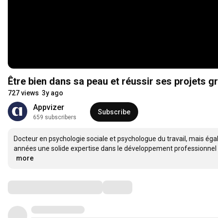
Être bien dans sa peau et réussir ses projets 
727 views
3y ago
Appvizer
Subscribe
659 subscribers
Docteur en psychologie sociale et psychologue du travail, mais éga
…
more
Comments