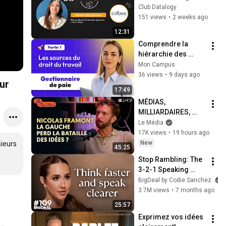
IA oblige à revoir 
Club Datalogy
dans sa 
151 views
•
2 weeks ago
gouvernance data
12:31
Comprendre la 
hiérarchie des 
normes en paie : 
Mon Campus
Code du travail, 
36 views
•
9 days ago
ur
conventions, 
17:49
accords [Partie 1]
MÉDIAS, 
MILLIARDAIRES, 
GAUCHE : LA 
Le Média
GUERRE 
17K views
•
19 hours ago
CULTURELLE QUI 
New
ieurs 
45:25
VIENT (NICOLAS 
Stop Rambling: The 
FRAMONT)
3-2-1 Speaking 
Trick That Makes 
BigDeal by Codie Sanchez
You Sound Like A 
3.7M views
•
7 months ago
CEO
25:57
Exprimez vos idées 