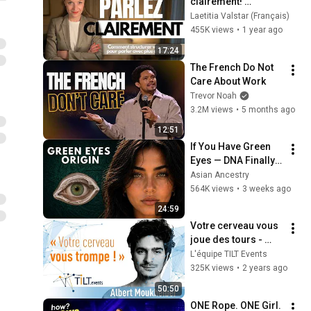
clairement! 
Comment structurer 
Laetitia Valstar (Français)
ses pensées sur le 
455K views
•
1 year ago
moment
17:24
The French Do Not 
Care About Work
Trevor Noah
3.2M views
•
5 months ago
12:51
If You Have Green 
Eyes — DNA Finally 
Revealed Where 
Asian Ancestry
They Really Come 
564K views
•
3 weeks ago
From
24:59
Votre cerveau vous 
joue des tours - 
Albert Moukheiber  - 
L'équipe TILT Events
Conférence Tilt 
325K views
•
2 years ago
Nantes
50:50
ONE Rope. ONE Girl. 