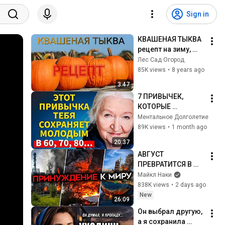
Sign in
КВАШЕНАЯ ТЫКВА 
рецепт на зиму, 
классический
Лес Сад Огород
85K views
•
8 years ago
3:47
7 ПРИВЫЧЕК, 
КОТОРЫЕ 
ОБРАЩАЮТ 
Ментальное Долголетие
СТАРЕНИЕ ВСПЯТЬ 
89K views
•
1 month ago
ПОСЛЕ 60 ЛЕТ | 
20:37
Татьяна 
АВГУСТ 
Черниговская
ПРЕВРАТИТСЯ В 
АД. Принуждение к 
Майкл Наки
миру только 
838K views
•
2 days ago
начинается
New
26:09
Он выбрал другую, 
а я сохранила 