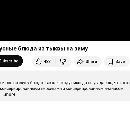
кусные блюда из тыквы на зиму
Subscribe
483
Share
Save
ное по вкусу блюдо. Так как сходу никогда не угадаешь, что это н
 консервированными персиками и консервированным ананасом.

:)
...more
…