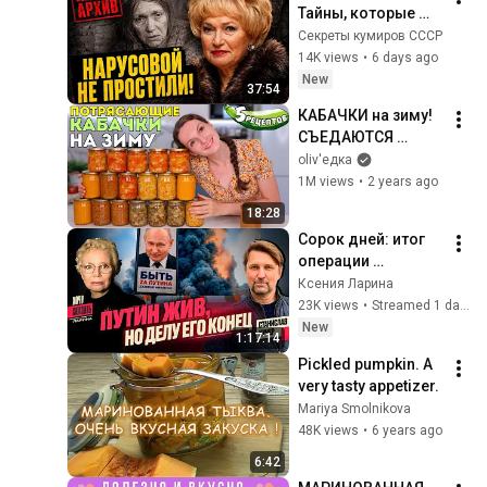
Тайны, которые 
пытались стереть 
Секреты кумиров СССР
из истории
14K views
•
6 days ago
New
37:54
КАБАЧКИ на зиму! 
СЪЕДАЮТСЯ 
БЫСТРО, главное 
oliv'едка
успеть закатать! 
1M views
•
2 years ago
Заготовки из 
18:28
кабачков | 
Сорок дней: итог 
Оливьедка
операции 
Зеленского; Трамп, 
Ксения Ларина
где Patriot?!; пляжи 
23K views
•
Streamed 1 day ago
войны открыты 
New
1:17:14
для отдыха
Pickled pumpkin. A 
very tasty appetizer.
Mariya Smolnikova
48K views
•
6 years ago
6:42