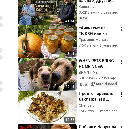
как нам, друзья!
Мы в фамильном 
Karina_net
поместье  
352K views
•
5 days ago
Александра 
New
41:54
Васильева в Литве 
«Ананасы» из 
.
ТЫКВЫ или из 
старых КАБАЧКОВ 
Праздник Живота
на зиму, без 
7.6K views
•
2 years ago
стерилизации/
5:14
Гарбуз з аличею, як 
WHEN PETS BRING 
ананас
HOME A NEW 
FRIEND
BRAIN TIME
50K views
•
2 days ago
Auto-dubbed
New
29:16
Просто нарежьте 
баклажаны и 
добавьте 1 яйцо! 
Chef Gafur
Минимум Масла! 
1M views
•
1 month ago
Баклажаны Как 
12:22
ГРИБЫ и ВКУСНЕЕ 
Собчак и Нарусова: 
мяса!