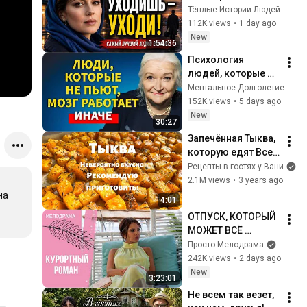
гордость и 
Тёплые Истории Людей
отпустила его
112K views
•
1 day ago
New
1:54:36
Психология 
людей, которые НЕ 
пьют алкоголь 
Ментальное Долголетие and 2 more
(согласно 
152K views
•
5 days ago
нейронауке) | 
New
30:27
Татьяна 
Запечённая Тыква, 
Черниговская
которую едят Все! 
Просто и очень 
Рецепты в гостях у Вани
вкусно. Вот как 
2.1M views
•
3 years ago
нужно готовить 
а 
4:01
тыкву в духовке.
ОТПУСК, КОТОРЫЙ 
МОЖЕТ ВСЁ 
ИЗМЕНИТЬ! 
Просто Мелодрама
Курортный роман. 
242K views
•
2 days ago
Все серии
New
3:23:01
Не всем так везет, 