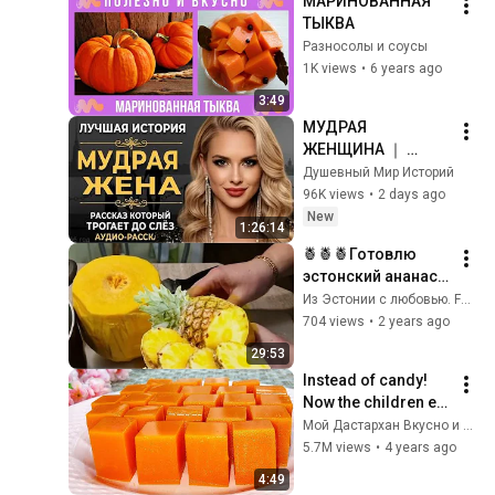
МАРИНОВАННАЯ 
ТЫКВА
Разносолы и соусы
1K views
•
6 years ago
3:49
МУДРАЯ 
ЖЕНЩИНА ｜ 
Рассказ, который 
Душевный Мир Историй
трогает до 
96K views
•
2 days ago
глубины души. 
New
1:26:14
Очень сильная 
🍍🍍🍍Готовлю 
история ｜ Аудио 
эстонский ананас и 
рассказ.
много 
Из Эстонии с любовью. Family channel
разговариваю.
704 views
•
2 years ago
29:53
Instead of candy! 
Now the children eat 
Pumpkin with 
Мой Дастархан Вкусно и Быстро
pleasure. Pumpkin 
5.7M views
•
4 years ago
like marmalade.
4:49