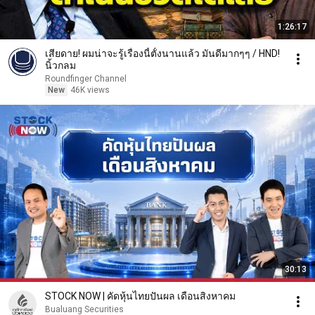
1:26:17
เสียดาย! ผมน่าจะรู้เรื่องนี้ตั้งนานแล้ว มันดีมากๆๆ / HND!
นิ้วกลม
Roundfinger Channel
New
46K views
30:13
STOCK NOW | คัดหุ้นไทยปันผล เดือนสิงหาคม
Bualuang Securities