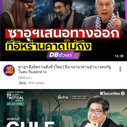
16:38
ซาอุฯ ดึงอิหร่านตั้งขั้วใหม่ | ถึงเวลาอวสานอำนาจสหรัฐ
ในตะวันออกลาง
DBซัวเถา
New
41K views