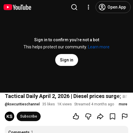
Open App
Sign in to confirm you’re not a bot
This helps protect our community.
Learn more
Sign in
Tactical Daily April 2, 2026 | Diesel prices surge; a
@
ksecuritieschannel
35 likes
1K views
Streamed 4 months ago
more
Subscribe
Comments
1