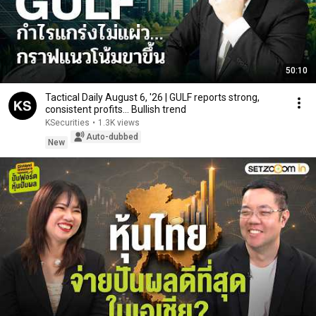
50:10
Tactical Daily August 6, '26 | GULF reports strong,
consistent profits… Bullish trend
KSecurities
•
1.3K views
Auto-dubbed
New