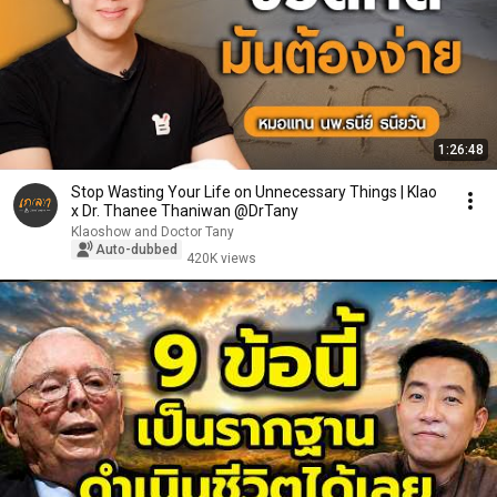
1:26:48
Stop Wasting Your Life on Unnecessary Things | Klao
x Dr. Thanee Thaniwan @DrTany
Klaoshow and Doctor Tany
Auto-dubbed
420K views