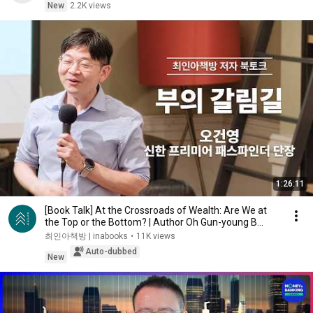
New
2.2K views
1:26:11
[Book Talk] At the Crossroads of Wealth: Are We at
the Top or the Bottom? | Author Oh Gun-young B...
최인아책방 | inabooks
•
11K views
Auto-dubbed
New