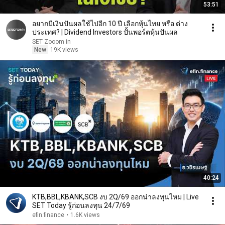
53:51
อยากมีเงินปันผลใช้ไปอีก 10 ปี เลือกหุ้นไทย หรือ ต่าง
ประเทศ? | Dividend Investors ปั้นพอร์ตหุ้นปันผล
SET Zooom in
New
19K views
40:24
KTB,BBL,KBANK,SCB งบ 2Q/69 ออกน่าลงทุนไหม | Live
SET Today รู้ก่อนลงทุน 24/7/69
efin.finance
•
1.6K views