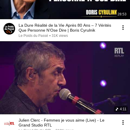
28:53
La Dure Réalité de la Vie Après 80 Ans – 7 Vérités
Que Personne N’Ose Dire | Boris Cyrulnik
Le Poids du Passé
•
31K views
4:11
Julien Clerc - Femmes je vous aime (Live) - Le
Grand Studio RTL