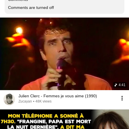
Comments are turned off
4:41
Julien Clerc - Femmes je vous aime (1990)
Zucayan
•
48K views