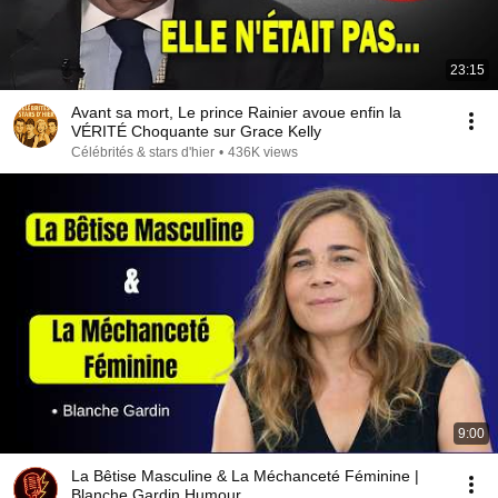
23:15
Avant sa mort, Le prince Rainier avoue enfin la
VÉRITÉ Choquante sur Grace Kelly
Célébrités & stars d'hier
•
436K views
9:00
La Bêtise Masculine & La Méchanceté Féminine |
Blanche Gardin Humour