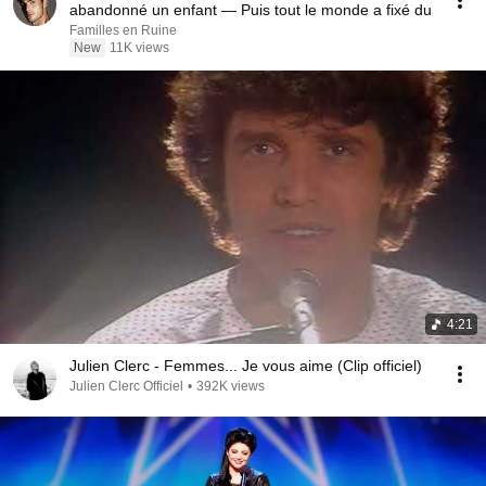
abandonné un enfant — Puis tout le monde a fixé du
Familles en Ruine
New
11K views
4:21
Julien Clerc - Femmes... Je vous aime (Clip officiel)
Julien Clerc Officiel
•
392K views