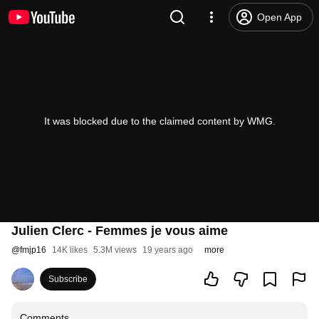
Open App
It was blocked due to the claimed content by WMG.
Julien Clerc - Femmes je vous aime
@
fmjp16
14K likes
5.3M views
19 years ago
more
Subscribe
Comments