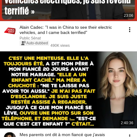
23:06
Alain Cadec: "I was in China to see their electric
vehicles, and I came back terrified"
Public Sénat
Auto-dubbed
490K views
2:40:36
Mes parents ont dit à mon fiancé que j'avais