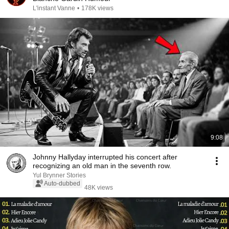
L'instant Vanne
•
178K views
9:08
Johnny Hallyday interrupted his concert after
recognizing an old man in the seventh row.
Yul Brynner Stories
Auto-dubbed
48K views