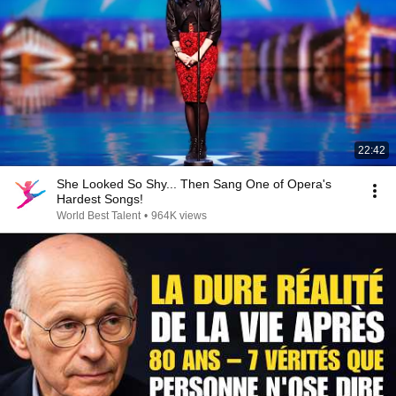
22:42
She Looked So Shy... Then Sang One of Opera's
Hardest Songs!
World Best Talent
•
964K views