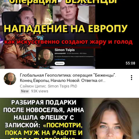
55:08
Глобальная Геополитика: операция "Беженцы".
Конец Европы, Начало Новой. Ответка от
Нетаниягу?
Саймон Ципис. Simon Tsipis PhD
New
93K views