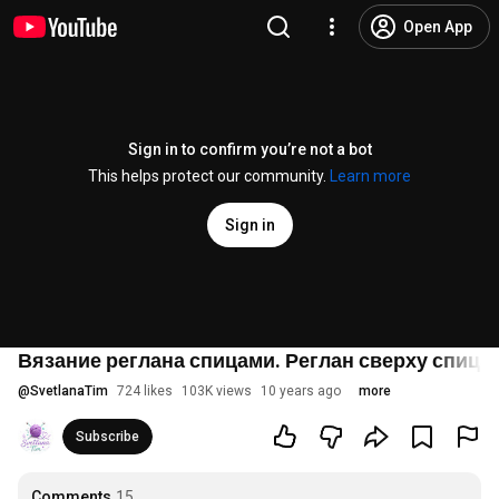
Open App
Sign in to confirm you’re not a bot
This helps protect our community.
Learn more
Sign in
Вязание реглана спицами. Реглан сверху спица
@
SvetlanaTim
724 likes
103K views
10 years ago
more
Subscribe
Comments
15