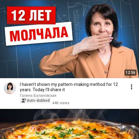
12:56
I haven't shown my pattern-making method for 12
years. Today I'll share it
Галина Балановская
Auto-dubbed
44K views