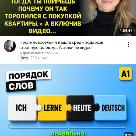
1:04:47
После новоселья я нашла среди подарков
странную флешку… А включив видео...
«Правдивые Истории»
New
29K views
9:25