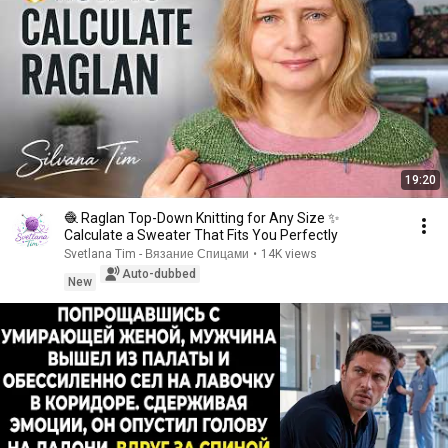
19:20
🧶 Raglan Top-Down Knitting for Any Size ✨
Calculate a Sweater That Fits You Perfectly
Svetlana Tim - Вязание Спицами
•
14K views
Auto-dubbed
New