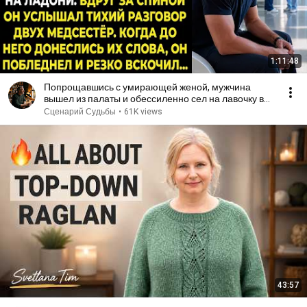
1:11:48
Попрощавшись с умирающей женой, мужчина
вышел из палаты и обессиленно сел на лавочку в
коридоре...
Сценарий Судьбы
•
61K views
43:57