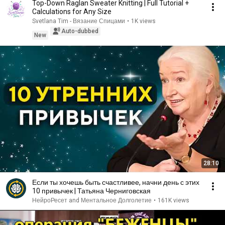
Top-Down Raglan Sweater Knitting | Full Tutorial +
Calculations for Any Size
Svetlana Tim - Вязание Спицами
•
1K views
Auto-dubbed
New
28:10
Если ты хочешь быть счастливее, начни день с этих
10 привычек | Татьяна Черниговская
НейроРесет and Ментальное Долголетие
•
161K views