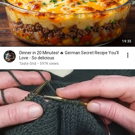
19:35
Dinner in 20 Minutes! 🔥 German Secret Recipe You’ll
Love - So delicious
Taste Grid
•
597K views