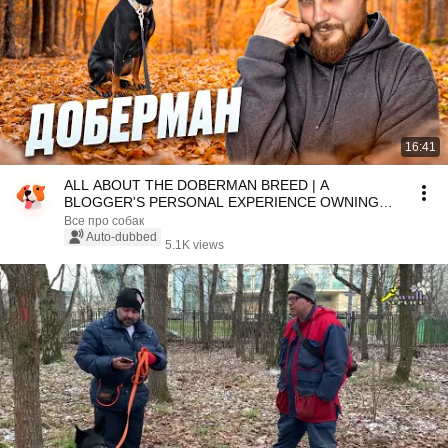
16:41
ALL ABOUT THE DOBERMAN BREED | A
BLOGGER'S PERSONAL EXPERIENCE OWNING
THE BREED
Все про собак
Auto-dubbed
5.1K views