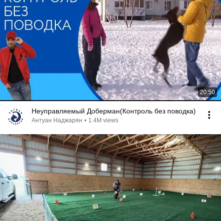
20:50
Неуправляемый Доберман(Контроль без поводка)
Антуан Наджарян
•
1.4M views