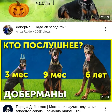
20:53
Доберман. Надо ли заводить?
Anya Raido
•
196K views
26:33
Порода Доберман | Можно ли научить слушаться
взрослую собаку | Команда рядом | Три