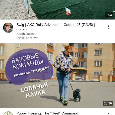
3:03
Swig | AKC Rally Advanced | Course #5 (RAV5) |
8/2/26
Sarah Jackson
New
66 views
23:36
Puppy Training: The "Heel" Command