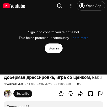
Open App
Sign in to confirm you’re not a bot
This helps protect our community.
Learn more
Sign in
Доберман дрессировка, игра со щенком, как эт
@
WalkService
2K likes
166K views
12 years ago
more
Subscribe
Comments
115