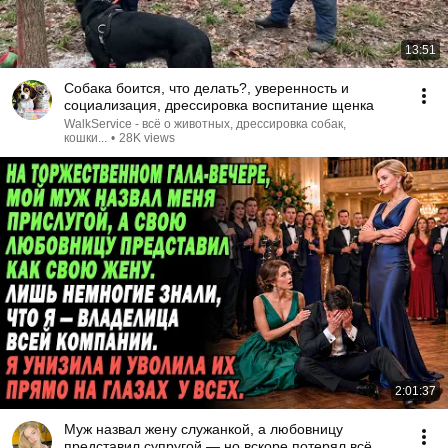
13:51
Собака боится, что делать?, уверенность и
социализация, дрессировка воспитание щенка
WalkService - всё о животных, дрессировка собак,
кошки...
•
28K views
2:01:37
Муж назвал жену служанкой, а любовницу
представил супругой — но вскоре потерял всё