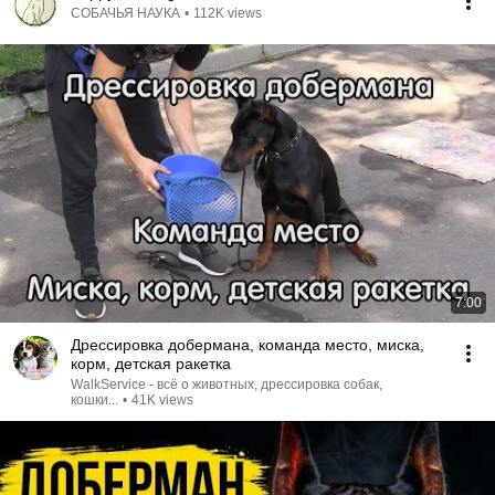
СОБАЧЬЯ НАУКА
•
112K views
7:00
Дрессировка добермана, команда место, миска,
корм, детская ракетка
WalkService - всё о животных, дрессировка собак,
кошки...
•
41K views