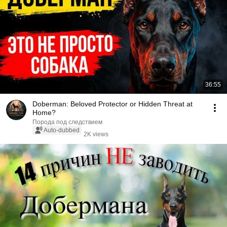
36:55
Doberman: Beloved Protector or Hidden Threat at
Home?
Порода под следствием
Auto-dubbed
2K views