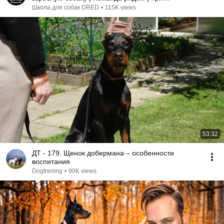
Добермана
Школа для собак DRED
•
115K views
53:32
ДТ - 179. Щенок добермана – особенности
воспитания
Dogtrening
•
90K views