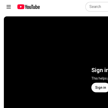
Sign i
This helps
Sign in