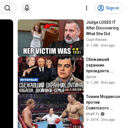
Sign in
Judge LOSES IT 
After Discovering 
What She Did
Court Review
1.6M
2mo ago
12:31
Сбежавший 
охранник 
президента. 
Кабаева. Семья. 
Досье
Дворцы. 
1.2M
5mo ago
Безопасность | 
1:03:09
Интервью
Томми Моррисон 
против 
Советского 
Монстра! Едва 
Khalif Tv
Выжил…
261K
2mo ago
15:16