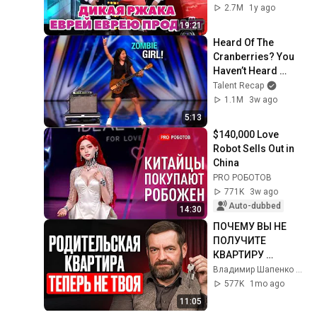
2.7M
1y ago
19:21
Heard Of The 
Cranberries? You 
Haven’t Heard 
“Zombie” Like THIS!
Talent Recap
1.1M
3w ago
5:13
$140,000 Love 
Robot Sells Out in 
China
PRO РОБОТОВ
771K
3w ago
Auto-dubbed
14:30
ПОЧЕМУ ВЫ НЕ 
ПОЛУЧИТЕ 
КВАРТИРУ 
РОДИТЕЛЕЙ? 
Владимир Шапенко — Юрист для Бизнеса
Новые правила 
577K
1mo ago
наследства в 2026 
11:05
году