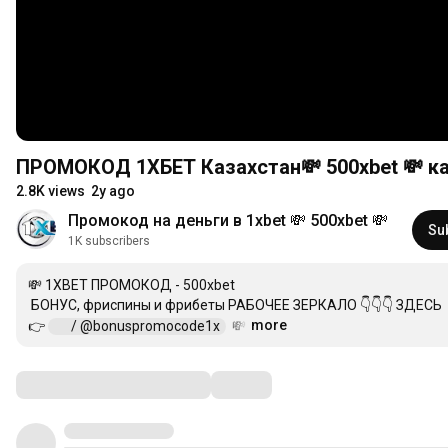
ПРОМОКОД 1ХБЕТ Казахстан💸 500xbet 💸 как
2.8K views
2y ago
Промокод на деньги в 1xbet 💸 500xbet 💸
Su
1K subscribers
💸 1XBET ПРОМОКОД - 500xbet 

 БОНУС, фриспины и фрибеты РАБОЧЕЕ ЗЕРКАЛО 👇👇👇 ЗДЕСЬ 

more
👉 
 / @bonuspromocode1x  
  💸
…
Comments