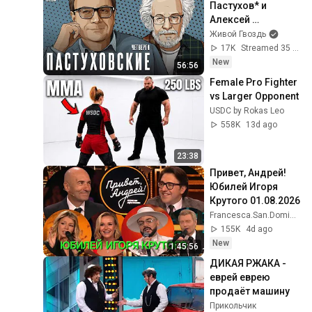
Пастухов* и 
Алексей 
Венедиктов*. 
Живой Гвоздь
Пастуховские 
17K
Streamed 35 min ago
четверги / 06.08.26
New
56:56
Female Pro Fighter 
vs Larger Opponent
USDC by Rokas Leo
558K
13d ago
23:38
Привет, Андрей! 
Юбилей Игоря 
Крутого 01.08.2026
Francesca.San.Domingo
155K
4d ago
New
1:45:56
ДИКАЯ РЖАКА - 
еврей еврею 
продаёт машину
Прикольчик