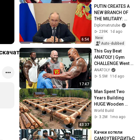
PUTIN CREATES A 
NEW BRANCH OF 
THE MILITARY: 
Russia is betting on 
Diplomatrutube
unmanned systems
239K
1d ago
New
6:54
Auto-dubbed
This Guy Beat 
скачать на айфон
ANATOLY | Gym 
CHALLENGE Went 
Wrong
ANATOLY
5.5M
11d ago
17:47
Man Spent Two 
Years Building 
HUGE Wooden 
House for his 
World Build
Family | Start to 
3.2M
1mo ago
Finish by 
43:37
@bjornbrenton
Качки хотели 
САМОУТВЕРДИТЬС