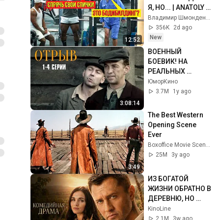
Я, НО... | ANATOLY 
Gym Prank
Владимир Шмонденко
356K
2d ago
New
12:52
ВОЕННЫЙ 
БОЕВИК! НА 
РЕАЛЬНЫХ 
СОБЫТИЯХ! Отрыв 
ЮморКино
| 1-4 Серии
3.7M
1y ago
3:08:14
The Best Western 
Opening Scene 
Ever
Boxoffice Movie Scenes
25M
3y ago
3:49
ИЗ БОГАТОЙ 
ЖИЗНИ ОБРАТНО В 
ДЕРЕВНЮ, НО 
ИМЕННО ТАМ ОН 
KinoLine
ОБРЕЛ СЧАСТЬЕ!
2.1M
3w ago