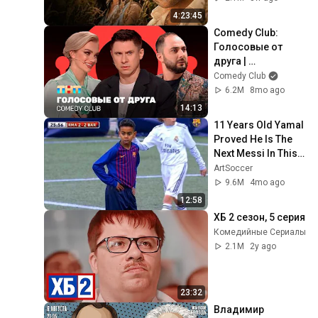
4:23:45
Comedy Club: 
Голосовые от 
друга | 
Батрутдинов, 
Comedy Club
Карибидис, Шкуро 
6.2M
8mo ago
@ComedyClubRuss
14:13
ia
11 Years Old Yamal 
Proved He Is The 
Next Messi In This 
Match
ArtSoccer
9.6M
4mo ago
12:58
ХБ 2 сезон, 5 серия
Комедийные Сериалы
2.1M
2y ago
23:32
Владимир 