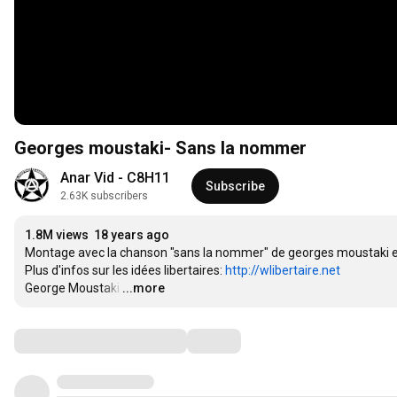
Georges moustaki- Sans la nommer
Anar Vid - C8H11
Subscribe
2.63K subscribers
1.8M views
18 years ago
Montage avec la chanson "sans la nommer" de georges moustaki et 
Plus d'infos sur les idées libertaires: 
http://wlibertaire.net
George Moustaki
…
...more
Comments