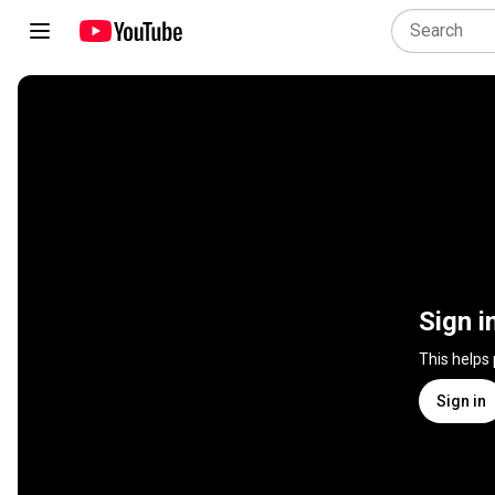
Sign i
This helps
Sign in