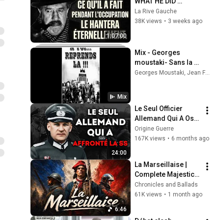
WHAT HE DID 
DURING THE 
La Rive Gauche
OCCUPATION WILL 
38K views
•
3 weeks ago
HAUNT HIM 
1:07:00
FOREVER
Mix - Georges 
moustaki- Sans la 
nommer
Georges Moustaki, Jean Ferrat, Serge Reggiani, and more
Mix
Le Seul Officier 
Allemand Qui A Osé 
Défier Les SS
Origine Guerre
167K views
•
6 months ago
24:00
La Marseillaise | 
Complete Majestic 
Version | French 
Chronicles and Ballads
National Anthem
61K views
•
1 month ago
6:46