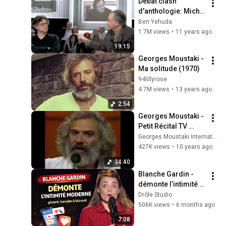
Débat clash 
d'anthologie: Michel 
Onfray vs Jacques 
Ben Yehuda
Attali
1.7M views
•
11 years ago
19:15
Georges Moustaki - 
Ma solitude (1970)
94lillyrose
4.7M views
•
13 years ago
2:54
Georges Moustaki - 
Petit Récital TV 
[1976]
Georges Moustaki International Fan Club
427K views
•
10 years ago
34:40
Blanche Gardin - 
démonte l’intimité 
moderne - gênant, 
Drôle Studio
honnête & hilarant 
506K views
•
6 months ago
15.01.2026
7:08