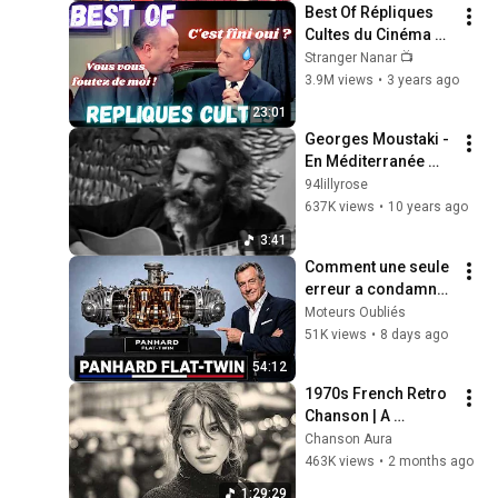
Best Of Répliques 
Cultes du Cinéma 
Français  
Stranger Nanar 📺
#répliquescultes 
3.9M views
•
3 years ago
#sceneculte  
23:01
#humour 
Georges Moustaki - 
#punchlines
En Méditerranée 
(1971)
94lillyrose
637K views
•
10 years ago
3:41
Comment une seule 
erreur a condamné 
le légendaire 
Moteurs Oubliés
moteur bicylindre à 
51K views
•
8 days ago
plat Panhard
54:12
1970s French Retro 
Chanson | A 
Timeless Dream | 
Chanson Aura
Slow Cafe Moments 
463K views
•
2 months ago
(60s 70s 80s)
1:29:29