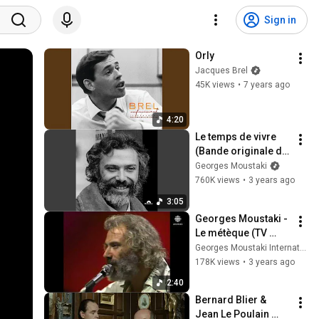
Sign in
Orly
Jacques Brel
45K views
•
7 years ago
4:20
Le temps de vivre 
(Bande originale du 
film "Le temps de 
Georges Moustaki
vivre")
760K views
•
3 years ago
3:05
Georges Moustaki - 
Le métèque (TV 
Canada)
Georges Moustaki International Fan Club
178K views
•
3 years ago
2:40
Bernard Blier & 
Jean Le Poulain 