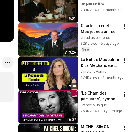
irrésistibles 😂 | Elle 
Un jour un film
boit pas, elle fume 
230K views
•
1 month ago
pas… – Extrait 
5:01
hilarant
Charles Trenet - 
Mes jeunes années ( 
1950 )
claudius beuretus
328 views
•
5 days ago
New
3:26
La Bêtise Masculine 
& La Méchanceté 
Féminine | Blanche 
L'instant Vanne
Gardin Humour
174K views
•
1 month ago
9:00
"Le Chant des 
partisans", hymne 
de la Résistance - 
France Musique
Culture prime
263K views
•
3 years ago
6:07
MICHEL SIMON: 