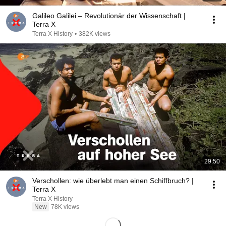
Galileo Galilei – Revolutionär der Wissenschaft |
Terra X
Terra X History
•
382K views
29:50
Verschollen: wie überlebt man einen Schiffbruch? |
Terra X
Terra X History
New
78K views