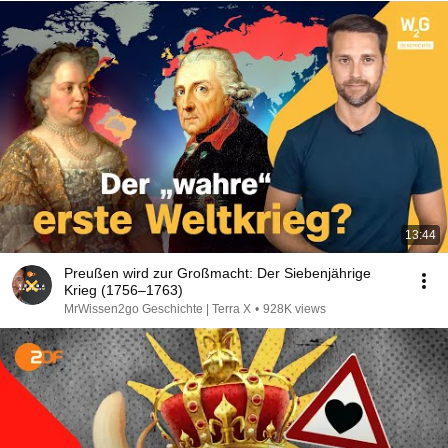
13:44
Preußen wird zur Großmacht: Der Siebenjährige
Krieg (1756–1763)
MrWissen2go Geschichte | Terra X
•
928K views