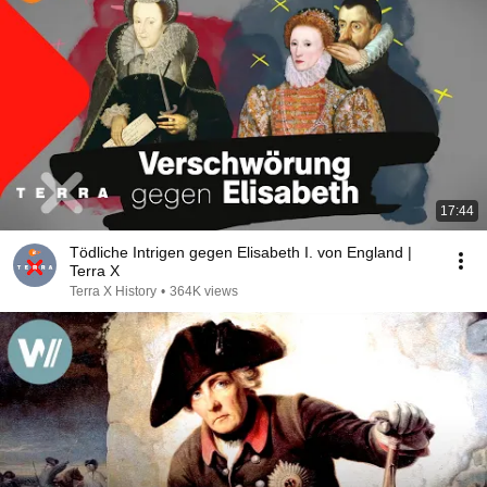
17:44
Tödliche Intrigen gegen Elisabeth I. von England |
Terra X
Terra X History
•
364K views