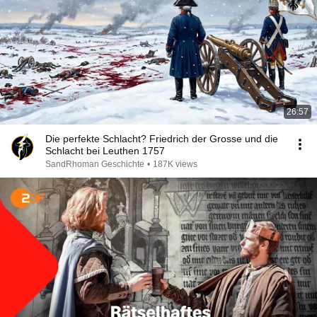
26:57
Die perfekte Schlacht? Friedrich der Grosse und die
Schlacht bei Leuthen 1757
SandRhoman Geschichte
•
187K views