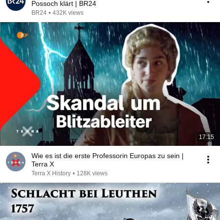
Possoch klärt | BR24
BR24
•
432K views
17:15
Wie es ist die erste Professorin Europas zu sein |
Terra X
Terra X History
•
128K views