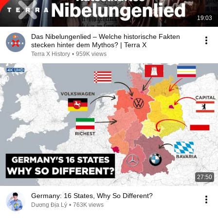
19:03
Das Nibelungenlied – Welche historische Fakten
stecken hinter dem Mythos? | Terra X
Terra X History
•
959K views
27:50
Germany: 16 States, Why So Different?
Dương Địa Lý
•
763K views