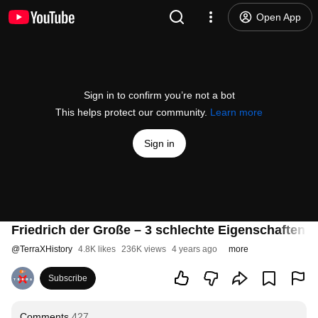
Open App
Sign in to confirm you’re not a bot
This helps protect our community.
Learn more
Sign in
Friedrich der Große – 3 schlechte Eigenschaften | 
@
TerraXHistory
4.8K likes
236K views
4 years ago
more
Subscribe
Comments
427