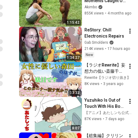
Moments Caught On 
Camera
Akimbo
855K views
•
4 months ago
1:15:42
ReStory: Chill 
Electronics Repairs
Gab Smolders
214K views
•
17 hours ago
New
1:34:27
【ラジオRewrite】妄
想力の低い斎藤千和
さんをリスナーと一
Rewrite【ラジオ切り抜き】
緒に強化しようとす
8K views
•
3 years ago
る森田成一さん【森
13:33
田一】
Yuzuhiko Is Out of 
Touch With His Body 
EP 253 | Atashin'chi | 
【アニメ】あたしンち公式チャンネル
[ENG sub]
87K views
•
7 days ago
8:07
【総集編】クリリン