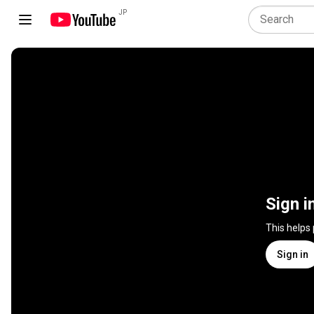
JP
Sign i
This helps
Sign in