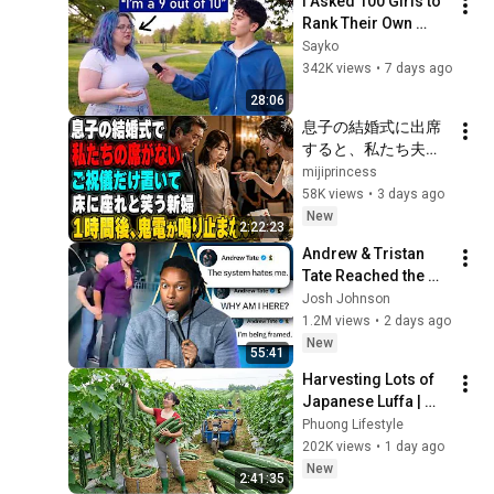
I Asked 100 Girls to 
astonished the...
Rank Their Own 
Attractiveness
Sayko
342K views
•
7 days ago
28:06
息子の結婚式に出席
すると、私たち夫婦
の席だけなかった。
mijiprincess
新婦は笑って「ご祝
58K views
•
3 days ago
儀だけ置いたら床に
New
2:22:23
でも座ってください
Andrew & Tristan 
w」夫は「帰ろう…」
Tate Reached the 
私も黙って式場を後
End of the Algorithm
Josh Johnson
にした――1時間後、
1.2M views
•
2 days ago
新婦から鬼のように
New
電話が鳴り始めた
55:41
Harvesting Lots of 
Japanese Luffa | 
Taking Fresh Luffa 
Phuong Lifestyle
to the Countryside 
202K views
•
1 day ago
Market
New
2:41:35