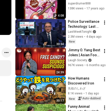
superdrumer888
138K views
•
17 years ago
4:08
Police Surveillance 
Technology: Last 
Week Tonight with 
LastWeekTonight
John Oliver (HBO)
2.3M views
•
4 days ago
New
30:34
Jimmy O. Yang Best 
Jokes | Asian Food, 
Asian Parents & 
Laugh Society
More!
967K views
•
6 months ago
24:39
How Humans 
Discovered Iron
先祖のしわざ
8.1K views
•
1 day ago
Auto-dubbed
New
30:17
Funny Animal 