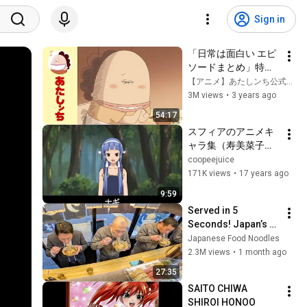
Sign in
「日常は面白い エピ
ソードまとめ」特別
映像 | あたしンち
【アニメ】あたしンち公式チャンネル
3M views
•
3 years ago
54:17
スフィアのアニメキ
ャラ集（寿美菜子・
高垣彩陽・戸松遥・
coopeejuice
豊崎愛生）
171K views
•
17 years ago
9:59
Served in 5 
Seconds! Japan’s 
$3 Soba Shop for 
Japanese Food Noodles
Hungry Workers
2.3M views
•
1 month ago
27:35
SAITO CHIWA 
SHIROI HONOO