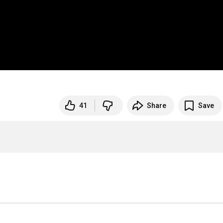
41
Share
Save