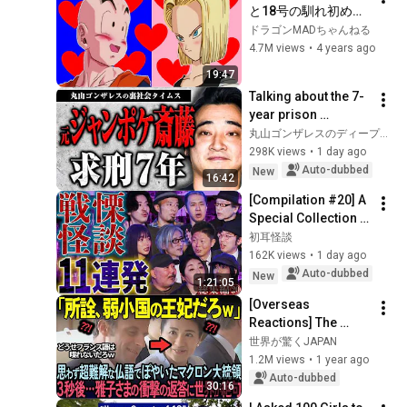
と18号の馴れ初めを
振り返ろう【ドラゴ
ドラゴンMADちゃんねる
ンボール】
4.7M views
•
4 years ago
19:47
Talking about the 7-
year prison 
sentence 
丸山ゴンザレスのディープな世界
demanded for 
298K views
•
1 day ago
former Jungle 
Auto-dubbed
New
16:42
Pocket member 
[Compilation #20] A 
Saito [Undergro...
Special Collection 
of 11 Terrifying 
初耳怪談
Ghost Stories 
162K views
•
1 day ago
[Murata Ramu] 
Auto-dubbed
New
1:21:05
[Iyama Ryokic...
[Overseas 
Reactions] The 
world praises 
世界が驚くJAPAN
Masako's upper-
1.2M views
•
1 year ago
class language 
Auto-dubbed
30:16
skills, which 