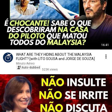
16:41
WHAT ARE THEY HIDING ABOUT THE MALAYSIA
FLIGHT? [with LITO SOUSA and JORGE DE SOUZA]
Minuto Aéreo
Auto-dubbed
523K views