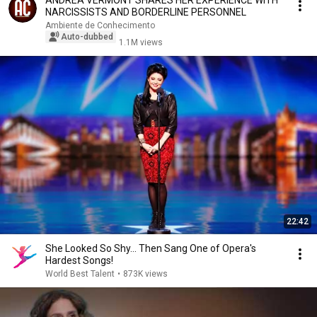
ANDREA VERMONT SHARES HER EXPERIENCE WITH
NARCISSISTS AND BORDERLINE PERSONNEL
Ambiente de Conhecimento
Auto-dubbed
1.1M views
22:42
She Looked So Shy... Then Sang One of Opera's
Hardest Songs!
World Best Talent
•
873K views