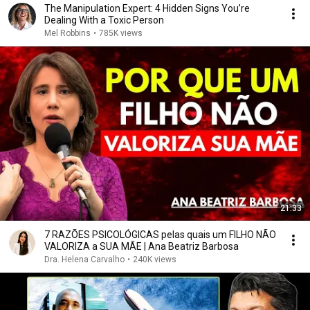
The Manipulation Expert: 4 Hidden Signs You’re
Dealing With a Toxic Person
Mel Robbins
•
785K views
21:33
7 RAZÕES PSICOLÓGICAS pelas quais um FILHO NÃO
VALORIZA a SUA MÃE | Ana Beatriz Barbosa
Dra. Helena Carvalho
•
240K views