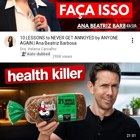
46:25
10 LESSONS to NEVER GET ANNOYED by ANYONE
AGAIN | Ana Beatriz Barbosa
Dra. Helena Carvalho
Auto-dubbed
295K views
21:01