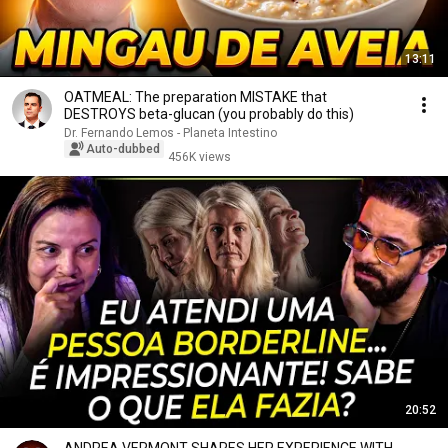
13:11
OATMEAL: The preparation MISTAKE that
DESTROYS beta-glucan (you probably do this)
Dr. Fernando Lemos - Planeta Intestino
Auto-dubbed
456K views
20:52