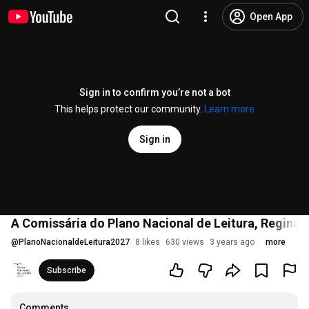
Open App
Sign in to confirm you’re not a bot
This helps protect our community.
Learn more
Sign in
A Comissária do Plano Nacional de Leitura, Regina Du
@
PlanoNacionaldeLeitura2027
8 likes
630 views
3 years ago
more
Subscribe
Comments