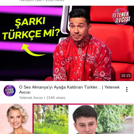
Hampton Law
•
956K views
16:15
O Ses Almanya'yı Ayağa Kaldıran Türkler... | Yetenek
Avcısı
Yetenek Avcısı
•
154K views