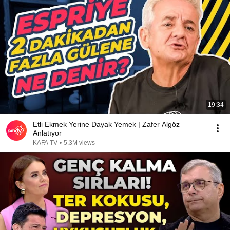
19:34
Etli Ekmek Yerine Dayak Yemek | Zafer Algöz
Anlatıyor
KAFA TV
•
5.3M views