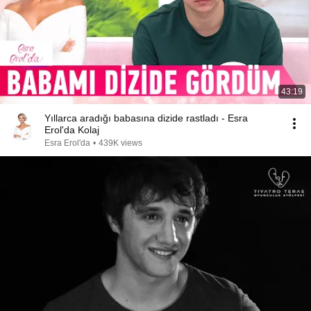
43:19
Yıllarca aradığı babasına dizide rastladı - Esra
Erol'da Kolaj
Esra Erol'da
•
439K views