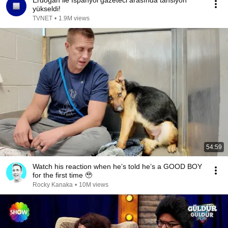
Erdoğan ile İspanyol gazeteci arasında tansiyon
yükseldi!
TVNET
•
1.9M views
54:59
Watch his reaction when he’s told he’s a GOOD BOY
for the first time 🥹
Rocky Kanaka
•
10M views