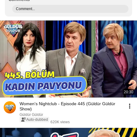
Comment...
20:30
Women's Nightclub - Episode 445 (Güldür Güldür
Show)
Güldür Güldür
Auto-dubbed
620K views