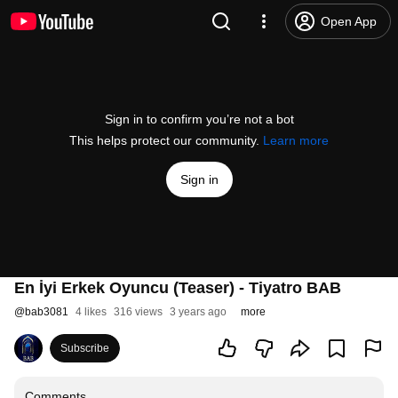
Open App
Sign in to confirm you’re not a bot
This helps protect our community.
Learn more
Sign in
En İyi Erkek Oyuncu (Teaser) - Tiyatro BAB
@
bab3081
4 likes
316 views
3 years ago
more
Subscribe
Comments