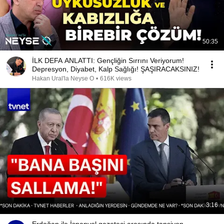
50:35
İLK DEFA ANLATTI: Gençliğin Sırrını Veriyorum!
Depresyon, Diyabet, Kalp Sağlığı! ŞAŞIRACAKSINIZ!
Hakan Ural'la Neyse O
•
616K views
3:16