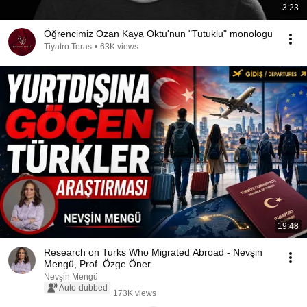
3:23
Öğrencimiz Ozan Kaya Oktu'nun "Tutuklu" monologu
Tiyatro Teras
•
63K views
19:48
Research on Turks Who Migrated Abroad - Nevşin
Mengü, Prof. Özge Öner
Nevşin Mengü
Auto-dubbed
173K views