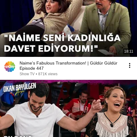
18:11
Naime's Fabulous Transformation! | Güldür Güldür
Episode 447
Show TV
•
871K views