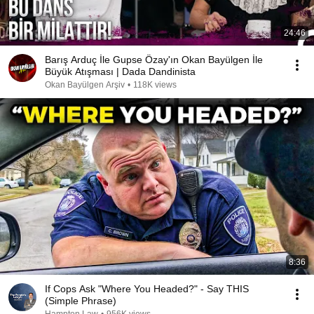
24:46
Barış Arduç İle Gupse Özay'ın Okan Bayülgen İle
Büyük Atışması | Dada Dandinista
Okan Bayülgen Arşiv
•
118K views
8:36
If Cops Ask "Where You Headed?" - Say THIS
(Simple Phrase)