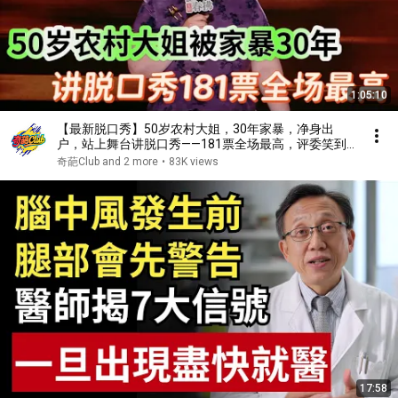
1:05:10
【最新脱口秀】50岁农村大姐，30年家暴，净身出
户，站上舞台讲脱口秀——181票全场最高，评委笑到
忘记拍灯！
奇葩Club and 2 more
•
83K views
17:58