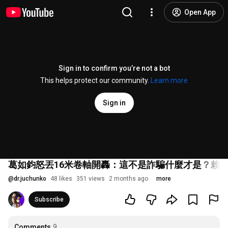
Open App
Sign in to confirm you’re not a bot
This helps protect our community.
Learn more
Sign in
葛如鈞怒丟16米卷軸開轟：這不是詐騙什麼才是？賴清德
@
dr.juchunko
48 likes
351 views
2 months ago
more
Subscribe
Comments
9