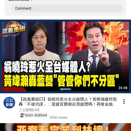
Comment...
35:08
【政義重砲💥】翁曉玲惹火全台媒體人？黃暐瀚爆炸怒
轟「不做功課」：當媒宣費都在買媒體嗎！再嗆金曲獎
都辦完了：現在才審「要刪今年預算」要誰吐出來！｜
三立新聞LIVE
三立新聞LIVE
Auto-dubbed
255K views