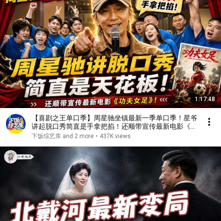
1:17:48
【喜剧之王单口季】周星驰坐镇最新一季单口季！星爷
讲起脱口秀简直是手拿把掐！还顺带宣传最新电影《功
夫女足》！#周星驰 #搞笑
下饭综艺库 and 2 more
•
437K views