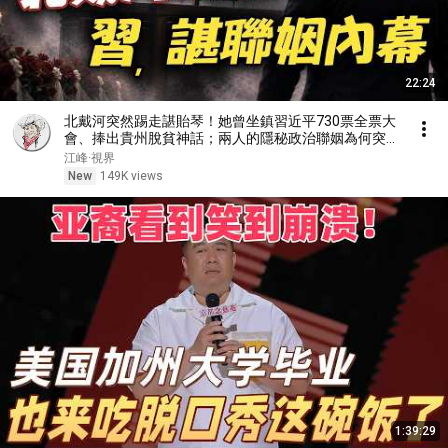
22:24
北戴河突然踢走諶貽琴！她曾坐鎮習近平730票全票大
會、捧出貴州脫貧神話；兩人的隱秘政治聯姻為何突然
到頭？【江峰視界20260805第454期】
江峰·視界
New
149K views
1:39:29