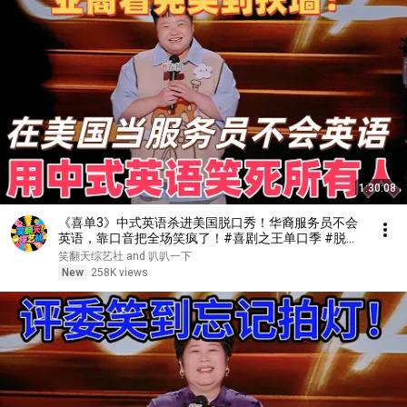
1:30:08
《喜单3》中式英语杀进美国脱口秀！华裔服务员不会
英语，靠口音把全场笑疯了！#喜剧之王单口季 #脱口
秀 #搞笑 #喜剧 #funny #综艺
笑翻天综艺社 and 叭叭一下
New
258K views