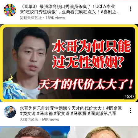
《喜单3》最强华裔脱口秀演员杀疯了！UCLA毕业
来"吃脱口秀这碗饭"，亚裔看完疯狂点头！#喜剧之王
单口季 #脱口秀 #搞笑 #喜剧 #funny #综艺
笑翻天综艺社
•
189K views
45:47
水哥为何只能过无性婚姻？天才的代价太大！#圆桌派
#窦文涛 #马未都 #梁文道 #马家辉 #圆桌派第八季
大咖访谈录
•
69K views