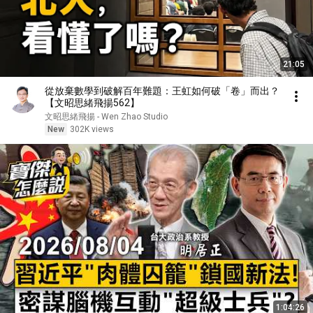
21:05
從放棄數學到破解百年難題：王虹如何破「卷」而出？
【文昭思緒飛揚562】
文昭思緒飛揚 - Wen Zhao Studio
New
302K views
1:04:26