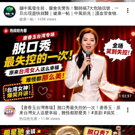
腦中風發生前，腿會先警告！醫師揭7大危險信號，一
旦出現盡快就醫｜健康一帖｜中風前兆｜護血管食物｜
腦中風症狀
健康一帖
•
169K views
1:02:37
【唐香玉台灣專場】脫口秀最失控的一次！唐香玉：原
來台灣女人這麼幸福，難怪都那麼美！#喜剧 #搞笑 #
娱乐 #talkshow
热综抢先看
•
114K views