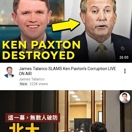
26:00
James Talarico SLAMS Ken Paxton's Corruption LIVE
ON AIR
James Talarico
New
222K views