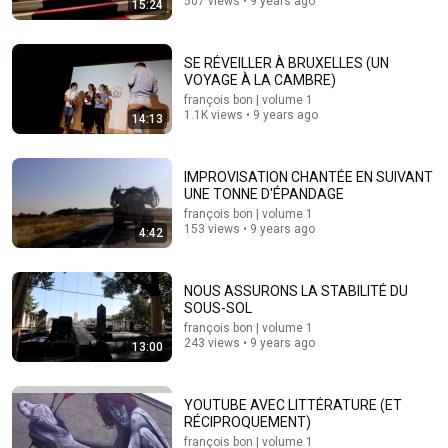
507 views • 9 years ago
15:24
41:35
SE RÉVEILLER À BRUXELLES (UN
VOYAGE À LA CAMBRE)
How the Epstein Network is Privatizing Govt &
françois bon | volume 1
Building the Surveillance State(w/Whitney Webb)
1.1K views • 9 years ago
14:13
|TCHR
The Chris Hedges YouTube Channel
New
12K views
IMPROVISATION CHANTÉE EN SUIVANT
UNE TONNE D'ÉPANDAGE
françois bon | volume 1
153 views • 9 years ago
4:42
NOUS ASSURONS LA STABILITÉ DU
SOUS-SOL
françois bon | volume 1
243 views • 9 years ago
13:00
15:55
YOUTUBE AVEC LITTÉRATURE (ET
RÉCIPROQUEMENT)
Your Dog Licks You? Here's What It Really Means
françois bon | volume 1