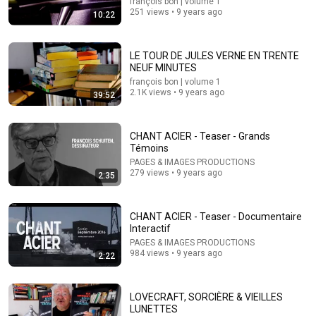
françois bon | volume 1
251 views • 9 years ago
10:22
LE TOUR DE JULES VERNE EN TRENTE
NEUF MINUTES
françois bon | volume 1
2.1K views • 9 years ago
39:52
23:13
CHANT ACIER - Teaser - Grands
Doctor Warns These 9 Medications May Cause
Témoins
Memory Loss After 60 - Dr. William Li
Health Knowledge Lab
PAGES & IMAGES PRODUCTIONS
•
281K views
279 views • 9 years ago
2:35
CHANT ACIER - Teaser - Documentaire
Interactif
PAGES & IMAGES PRODUCTIONS
984 views • 9 years ago
2:22
LOVECRAFT, SORCIÈRE & VIEILLES
LUNETTES