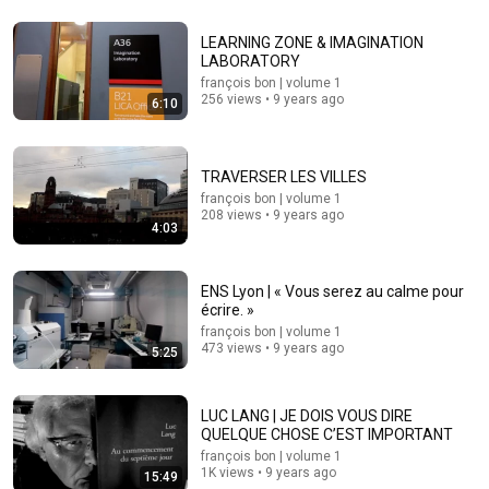
LEARNING ZONE & IMAGINATION
LABORATORY
8:54
françois bon | volume 1
256 views • 9 years ago
6:10
À 84 ans, Célestin vit en ermite dans une cabane, son
petit paradis
RTS Archives
•
533K views
TRAVERSER LES VILLES
françois bon | volume 1
208 views • 9 years ago
4:03
ENS Lyon | « Vous serez au calme pour
écrire. »
françois bon | volume 1
473 views • 9 years ago
5:25
LUC LANG | JE DOIS VOUS DIRE
26:00
QUELQUE CHOSE C’EST IMPORTANT
françois bon | volume 1
James Talarico SLAMS Ken Paxton's Corruption LIVE
1K views • 9 years ago
15:49
ON AIR