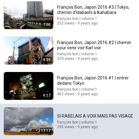
François Bon, Japon 2016 #3 | Tokyo,
Comment...
chemin d'Idabashi à Ikahabara
françois bon | volume 1
252 views • 9 years ago
7:00
François Bon, Japon 2016 #2 | chemin
pour venir voir Karl voir
françois bon | volume 1
524 views • 9 years ago
9:59
François Bon, Japon 2016 #1 | entrer
dedans Tokyo
françois bon | volume 1
38:10
402 views • 9 years ago
6:17
Jean-Pierre Spent 5 Years in a Qatari Prison
Ça commence aujourd'hui - France Télévisions
•
91K views
SI RABELAIS A VOIX MAIS PAS VISAGE
Auto-dubbed
New
françois bon | volume 1
295 views • 9 years ago
17:17