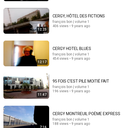
James Talarico
New
215K views
CERGY, HÔTEL DES FICTIONS
françois bon | volume 1
406 views • 9 years ago
12:25
CERGY HOTEL BLUES
françois bon | volume 1
454 views • 9 years ago
12:17
95 FOIS C’EST PILE MOITIÉ FAIT
22:03
françois bon | volume 1
196 views • 9 years ago
Stranded in an airport for 18 years!
11:47
Jamy - Epicurieux
Auto-dubbed
431K views
CERGY MONTREUIL POÈME EXPRESS
françois bon | volume 1
188 views • 9 years ago
7:16