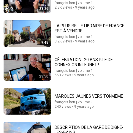
françois bon | volume 1
2.3K views • 9 years ago
23:26
22:41
Inside West Virginia's Most Remote Holler
LA PLUS BELLE LIBRAIRIE DE FRANCE
RocaNews
•
10M views
EST À VENDRE
françois bon | volume 1
3.2K views • 9 years ago
9:48
CÉLÉBRATION : 20 ANS PILE DE
CONNEXION INTERNET !
françois bon | volume 1
663 views • 9 years ago
23:50
MARQUES JAUNES VERS TOI-MÊME
françois bon | volume 1
28:31
240 views • 9 years ago
5:30
🧠 The 10 Vitamins That Improve Memory and Brain
Health After 50
Dr Jean-Pierre Beaumont | Santé des Seniors
DESCRIPTION DE LA GARE DE DIGNE-
Auto-dubbed
LES-BAINS