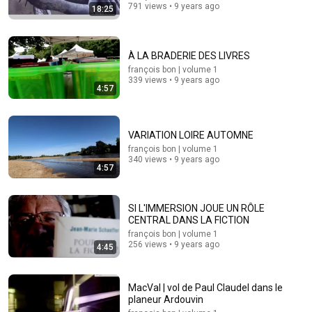
(SHOCKING)
791 views • 9 years ago
18:25
Jack Cole
•
804K views
À LA BRADERIE DES LIVRES
françois bon | volume 1
339 views • 9 years ago
4:57
VARIATION LOIRE AUTOMNE
françois bon | volume 1
340 views • 9 years ago
4:57
1:03:21
SI L'IMMERSION JOUE UN RÔLE
The Manipulation Expert: 4 Hidden Signs You’re
CENTRAL DANS LA FICTION
Dealing With a Toxic Person
françois bon | volume 1
Mel Robbins
•
774K views
256 views • 9 years ago
4:45
MacVal | vol de Paul Claudel dans le
planeur Ardouvin