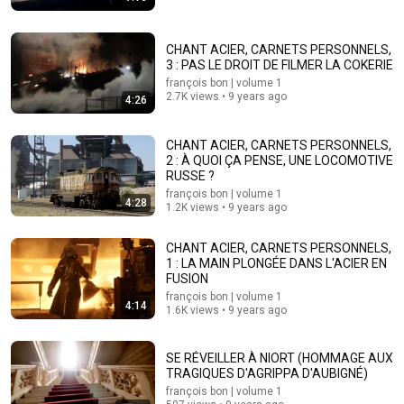
CHANT ACIER, CARNETS PERSONNELS,
3 : PAS LE DROIT DE FILMER LA COKERIE
françois bon | volume 1
2.7K views • 9 years ago
4:26
CHANT ACIER, CARNETS PERSONNELS,
34:26
2 : À QUOI ÇA PENSE, UNE LOCOMOTIVE
RUSSE ?
Maryse DASSIN témoigne : « JOE s’est suicidé à la
françois bon | volume 1
4:28
cocaīne »
1.2K views • 9 years ago
L'invité
•
504K views
CHANT ACIER, CARNETS PERSONNELS,
1 : LA MAIN PLONGÉE DANS L'ACIER EN
FUSION
françois bon | volume 1
4:14
1.6K views • 9 years ago
SE RÉVEILLER À NIORT (HOMMAGE AUX
TRAGIQUES D'AGRIPPA D'AUBIGNÉ)
françois bon | volume 1