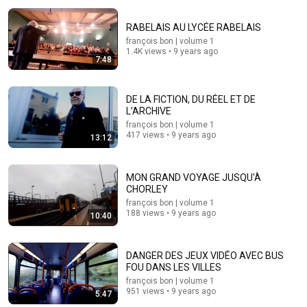
RABELAIS AU LYCÉE RABELAIS
françois bon | volume 1
1.4K views • 9 years ago
7:48
DE LA FICTION, DU RÉEL ET DE
L’ARCHIVE
françois bon | volume 1
12:51
417 views • 9 years ago
13:12
The French Do Not Care About Work
Trevor Noah
•
3.2M views
MON GRAND VOYAGE JUSQU'À
CHORLEY
françois bon | volume 1
188 views • 9 years ago
10:40
DANGER DES JEUX VIDÉO AVEC BUS
FOU DANS LES VILLES
françois bon | volume 1
951 views • 9 years ago
5:47