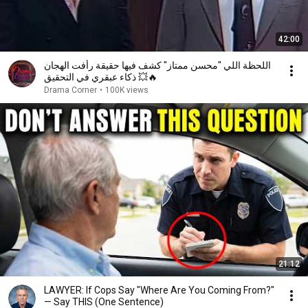
42:00
اللحظة اللي "محسن ممتاز" كشف فيها حقيقة رأفت الهجان
🔥💥 ذكاء عبقري في التحقيق
Drama Corner
•
100K views
21:12
LAWYER: If Cops Say "Where Are You Coming From?"
— Say THIS (One Sentence)