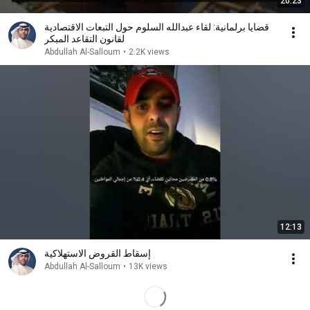
20:23
قضايا برلمانية: لقاء عبدالله السلوم حول التبعات الاقتصادية
لقانون التقاعد المبكر
Abdullah Al-Salloum
•
2.2K views
12:13
إسقاط القروض الاستهلاكية
Abdullah Al-Salloum
•
13K views