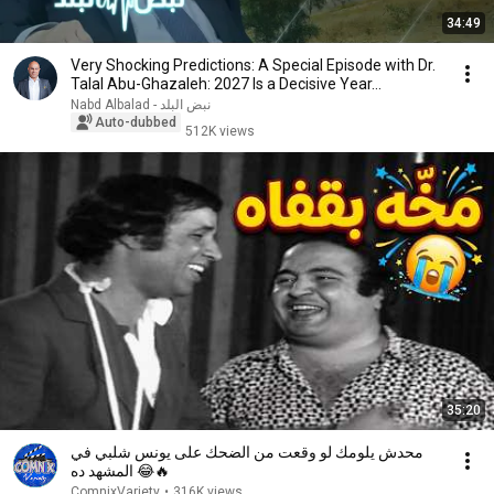
34:49
Very Shocking Predictions: A Special Episode with Dr.
Talal Abu-Ghazaleh: 2027 Is a Decisive Year...
Nabd Albalad - نبض البلد
Auto-dubbed
512K views
35:20
محدش يلومك لو وقعت من الضحك على يونس شلبي في
المشهد ده 😂🔥
ComnixVariety
•
316K views