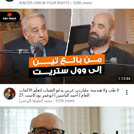
WALTER | KNOW YOUR RIGHTS
•
328K views
1:13:44
لا طب ولا هندسة: ملياردير عربي يدعو الشباب لتعلّم الاكتتاب
العام | أحمد الياسين | ابوعمر بودكاست 21
523K views
•
محمد الطواها (أبوعمر)