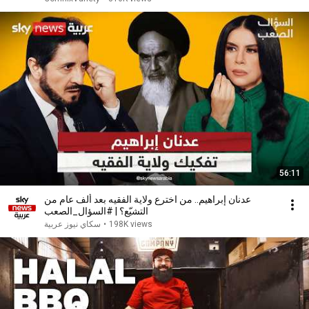
56:11
عدنان إبراهيم.. من اخترع ولاية الفقيه بعد ألف عام من
التشيّع؟ | #السؤال_الصعب
198K views
•
سكاي نيوز عربية