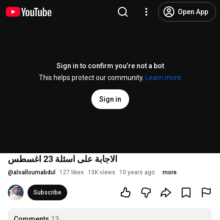
Open App
Sign in to confirm you’re not a bot
This helps protect our community.
Learn more
Sign in
الاجابة على اسئلة 23 اغسطس
@
alsalloumabdul
127 likes
15K views
10 years ago
more
Subscribe
Comments
13