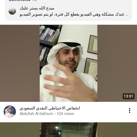
مبدع الله يستر عليك 

عندك مشكلة وهي الفيديو يقطع كل فترة، لو يتم تصوير الفيديو 
علي اليوتيوب فيديو صافي بدون تقطيع. 

ولك مني بوسه رأس لإبداعك
13:01
انخفاض الاحتياطي النقدي السعودي
Abdullah Al-Salloum
•
52K views