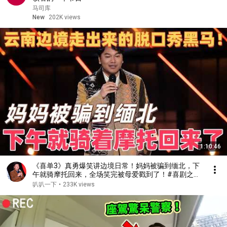
马司库
New
202K views
1:10:46
《喜单3》真勇爆笑讲边境日常！妈妈被骗到缅北，下
午就骑摩托回来，全场笑完被母爱戳到了！#喜剧之王
单口季 #脱口秀 #搞笑 #喜剧 #funny #综艺
叭叭一下
•
233K views