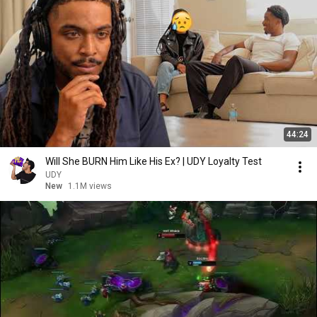
44:24
Will She BURN Him Like His Ex? | UDY Loyalty Test
UDY
New
1.1M views