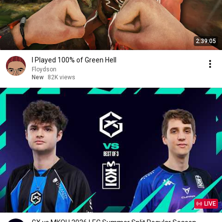
2:39:05
I Played 100% of Green Hell
Floydson
New
82K views
LIVE