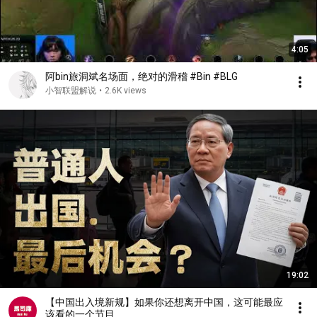
4:05
阿bin旅洞斌名场面，绝对的滑稽 #Bin #BLG
小智联盟解说
•
2.6K views
19:02
【中国出入境新规】如果你还想离开中国，这可能最应
该看的一个节目