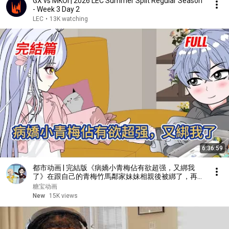
GX vs MKOI | 2026 LEC Summer Split Regular Season
- Week 3 Day 2
LEC
•
13K watching
6:36:59
都市动画 | 完結版《病嬌小青梅佔有欲超强，又綁我
了》在跟自己的青梅竹馬鄰家妹妹相親後被綁了，再睜
眼重生回到八歲，救贖病嬌小青梅！#糖寶動畫
糖宝动画
New
15K views