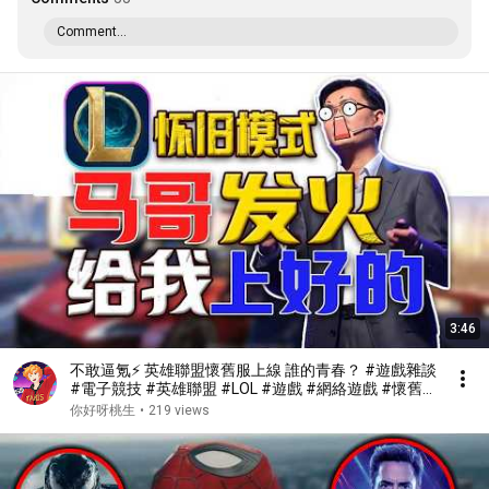
Comment...
3:46
不敢逼氪⚡ 英雄聯盟懷舊服上線 誰的青春？ #遊戲雜談
#電子競技 #英雄聯盟 #LOL #遊戲 #網絡遊戲 #懷舊
服 #moba
你好呀桃生
•
219 views