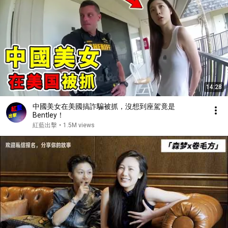
14:28
中國美女在美國搞詐騙被抓，沒想到座駕竟是
Bentley！
紅藍出擊
•
1.5M views