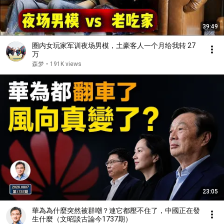
39:49
圈内女玩家军训夜场男模，土豪客人一个月给我转 27
万
森梦
•
191K views
23:05
華為為什麼突然被群嘲？連它都壓不住了，中國正在發
生什麼（文昭談古論今1737期）