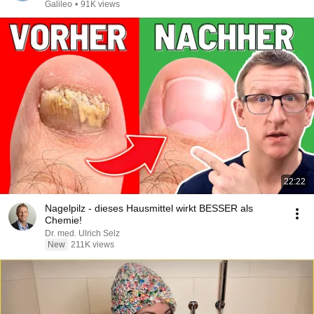
Galileo
•
91K views
22:22
Nagelpilz - dieses Hausmittel wirkt BESSER als
Chemie!
Dr. med. Ulrich Selz
New
211K views