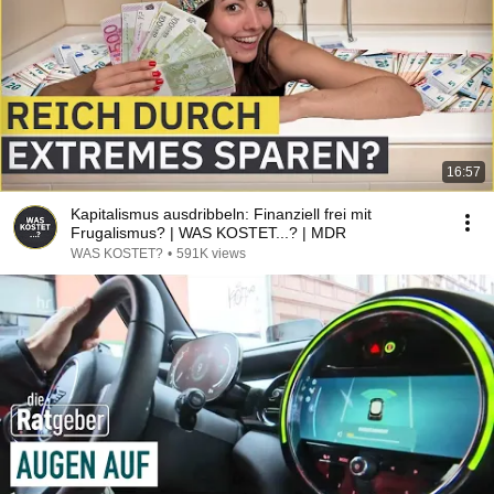
16:57
Kapitalismus ausdribbeln: Finanziell frei mit
Frugalismus? | WAS KOSTET...? | MDR
WAS KOSTET?
•
591K views