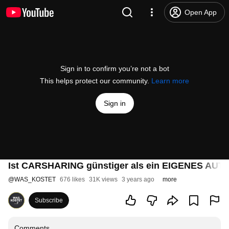
Open App
Sign in to confirm you’re not a bot
This helps protect our community.
Learn more
Sign in
Ist CARSHARING günstiger als ein EIGENES AUT
@
WAS_KOSTET
676 likes
31K views
3 years ago
more
Subscribe
Comments