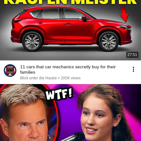
27:51
11 cars that car mechanics secretly buy for their
families
Blick unter die Haube
•
205K views