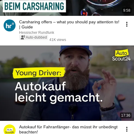
9:58
Carsharing offers – what you should pay attention to!
| Guide
Hessischer Rundfunk
Auto-dubbed
41K views
17:36
Autokauf für Fahranfänger- das müsst ihr unbedingt
beachten!