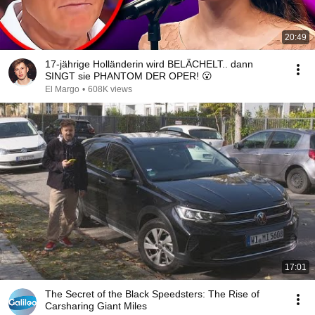
20:49
17-jährige Holländerin wird BELÄCHELT.. dann
SINGT sie PHANTOM DER OPER! 😮
El Margo
•
608K views
17:01
The Secret of the Black Speedsters: The Rise of
Carsharing Giant Miles