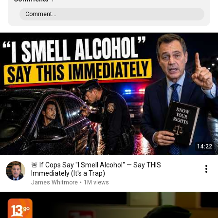
Comment...
14:22
🚨 If Cops Say "I Smell Alcohol" — Say THIS
Immediately (It's a Trap)
James Whitmore
•
1M views