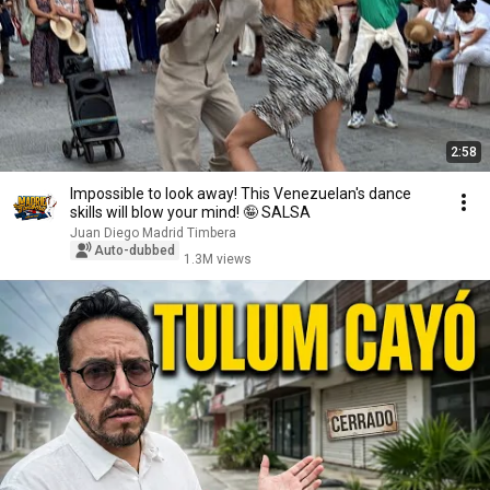
2:58
Impossible to look away! This Venezuelan's dance
skills will blow your mind! 🤪 SALSA
Juan Diego Madrid Timbera
Auto-dubbed
1.3M views