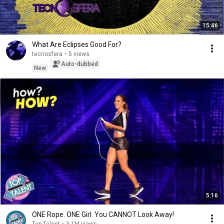
15:46
What Are Eclipses Good For?
tecnosfera
•
5 views
Auto-dubbed
New
5:16
ONE Rope. ONE Girl. You CANNOT Look Away!