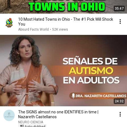
35:47
10 Most Hated Towns in Ohio - The #1 Pick Will Shock
You
Absurd Facts World
•
52K views
24:32
The SIGNS almost no one IDENTIFIES in time |
Nazareth Castellanos
NEURO CIENCIA
Auto-dubbed