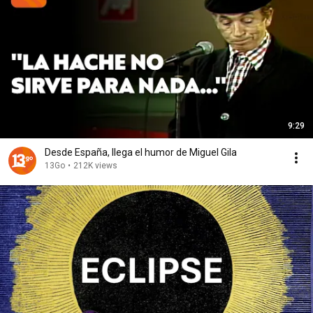
9:29
Desde España, llega el humor de Miguel Gila
13Go
•
212K views