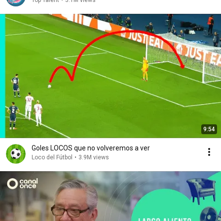
Top Talent
•
3.1M views
9:54
Goles LOCOS que no volveremos a ver
Loco del Fútbol
•
3.9M views