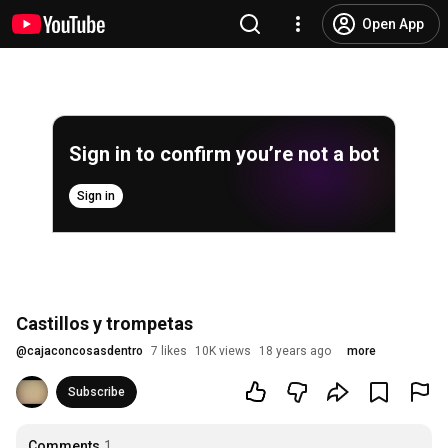
Open App
Sign in to confirm you’re not a bot
Sign in
Castillos y trompetas
@
cajaconcosasdentro
7 likes
10K views
18 years ago
more
Subscribe
Comments
1