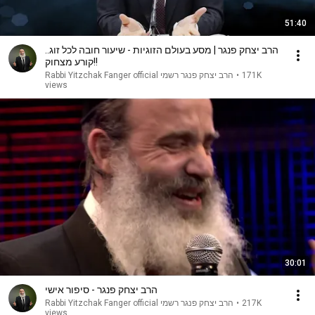
51:40
הרב יצחק פנגר | מסע בעולם הזוגיות - שיעור חובה לכל זוג..
קורע מצחוק!!
הרב יצחק פנגר רשמי Rabbi Yitzchak Fanger official
•
171K
views
30:01
הרב יצחק פנגר - סיפור אישי
הרב יצחק פנגר רשמי Rabbi Yitzchak Fanger official
•
217K
views