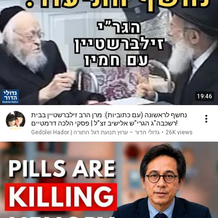
19:46
נחשף לראשונה (עם כתוביות): מרן הרב זילברשטיין בבית
רשכבה"ג הגרי"ש אלישיב זצ"ל | פסקי הלכה דרמטיים!
גדולי הדור – ערוץ תנועת דגל התורה | Gedolei Hador
•
26K views