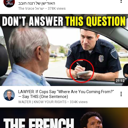
האודישן של רננה חובב
The Voice ישראל
•
378K views
21:12
LAWYER: If Cops Say "Where Are You Coming From?"
— Say THIS (One Sentence)
WALTER | KNOW YOUR RIGHTS
•
334K views