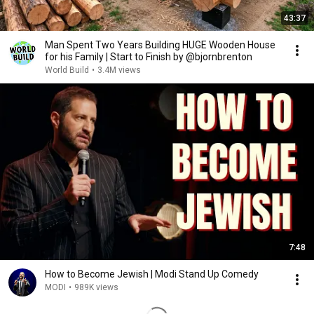
43:37
Man Spent Two Years Building HUGE Wooden House
for his Family | Start to Finish by @bjornbrenton
World Build
•
3.4M views
7:48
How to Become Jewish | Modi Stand Up Comedy
MODI
•
989K views