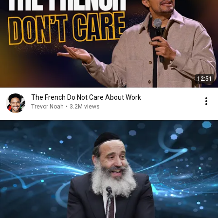
12:51
The French Do Not Care About Work
Trevor Noah
•
3.2M views