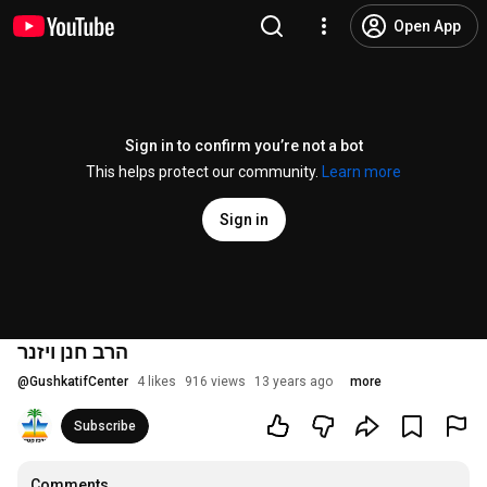
Open App
Sign in to confirm you’re not a bot
This helps protect our community.
Learn more
Sign in
הרב חנן ויזנר
@
GushkatifCenter
4 likes
916 views
13 years ago
more
Subscribe
Comments