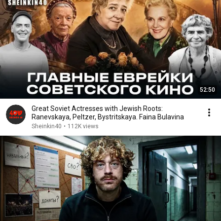
52:50
Great Soviet Actresses with Jewish Roots:
Ranevskaya, Peltzer, Bystritskaya. Faina Bulavina
Sheinkin40
•
112K views