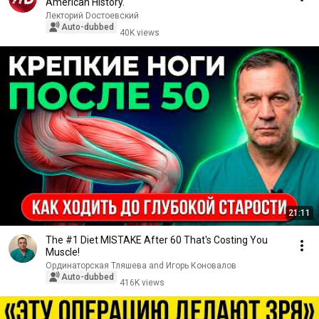
American History.
Лекторий Dостоевский
Auto-dubbed
40K views
21:11
The #1 Diet MISTAKE After 60 That's Costing You
Muscle!
Ординаторская Тляшева and Игорь Коновалов
Auto-dubbed
416K views