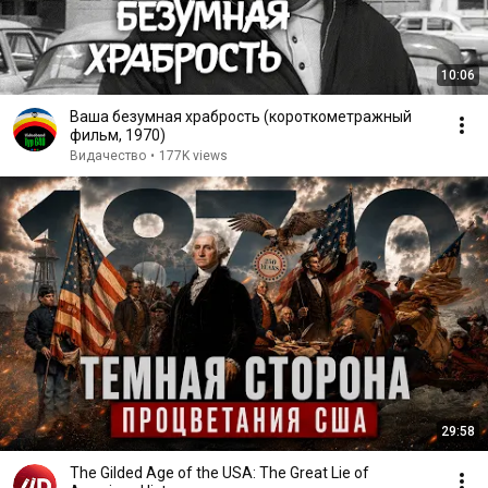
10:06
Ваша безумная храбрость (короткометражный
фильм, 1970)
Видачество
•
177K views
29:58
The Gilded Age of the USA: The Great Lie of