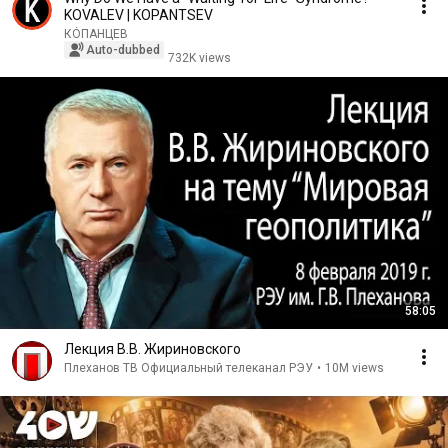
KOVALEV | KOPANTSEV
КÓПАНЦЕВ
Auto-dubbed
732K views
58:05
Лекция В.В. Жириновского
Плеханов ТВ Официальный телеканал РЭУ
•
10M views