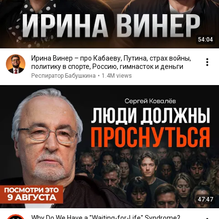
54:04
Ирина Винер – про Кабаеву, Путина, страх войны,
политику в спорте, Россию, гимнасток и деньги
Респиратор Бабушкина
•
1.4M views
47:47
Why Do We Have a "Waiting-for-Life" Syndrome?