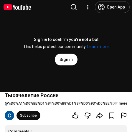
Open App
Sign in to confirm you’re not a bot
This helps protect our community.
Learn more
Sign in
Тысячелетие России
@
%D0%A1%D0%BE%D1%84%D0%B8%D1%8F%D0%9D%D0%BE%D0%B2%D0
more
Subscribe
Comments
1