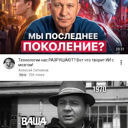
23:21
Технологии нас РАЗРУШАЮТ? Вот что творит ИИ с
мозгом!
Алексей Ситников
New
35K views