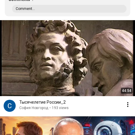
Comment...
44:54
Тысячелетие России_2
София Новгород
•
193 views