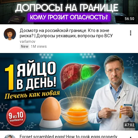
56:50
Досмотр на российской границе. Кто в зоне
риска? | Допросы уехавших, вопросы про ВСУ
varlamov
New
1M views
47:02
Forget scrambled eggs! How to cook eggs properly