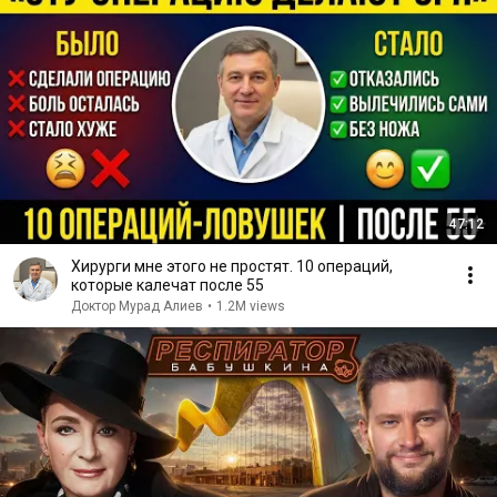
47:12
Хирурги мне этого не простят. 10 операций,
которые калечат после 55
Доктор Мурад Алиев
•
1.2M views