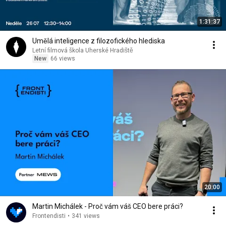
1:31:37
Umělá inteligence z filozofického hlediska
Letní filmová škola Uherské Hradiště
New
66 views
20:00
Martin Michálek - Proč vám váš CEO bere práci?
Frontendisti
•
341 views