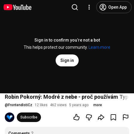
Open App
Sign in to confirm you’re not a bot
This helps protect our community.
Learn more
Sign in
Robin Pokorný: Modré z nebe - proč používám TypeS
@
FrontendistiCz
12 likes
462 views
5 years ago
more
Subscribe
Comments
2