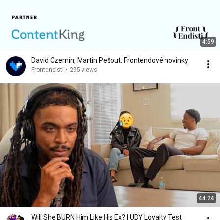
4:59
David Czernín, Martin Pešout: Frontendové novinky
Frontendisti
•
295 views
44:24
Will She BURN Him Like His Ex? | UDY Loyalty Test