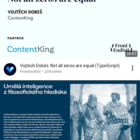
24:57
Vojtěch Doběš: Not all zeros are equal (TypeScript)
Frontendisti
•
234 views