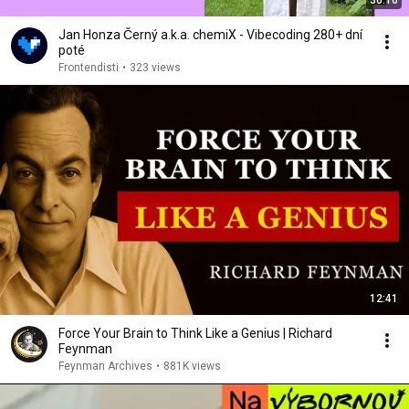
36:16
Jan Honza Černý a.k.a. chemiX - Vibecoding 280+ dní
poté
Frontendisti
•
323 views
12:41
Force Your Brain to Think Like a Genius | Richard
Feynman
Feynman Archives
•
881K views