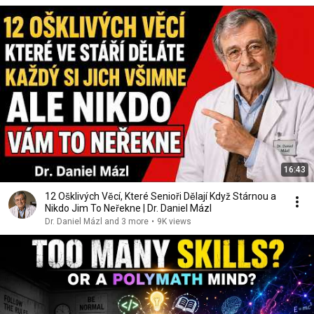
16:43
12 Ošklivých Věcí, Které Senioři Dělají Když Stárnou a
Nikdo Jim To Neřekne | Dr. Daniel Mázl
Dr. Daniel Mázl and 3 more
•
9K views