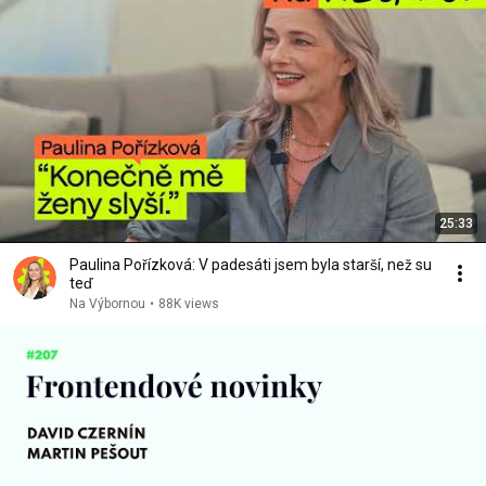
25:33
Paulina Pořízková: V padesáti jsem byla starší, než su
teď
Na Výbornou
•
88K views