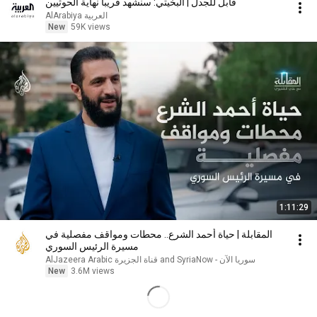
قابل للجدل | البخيتي: سنشهد قريبا نهاية الحوثيين
AlArabiya العربية
New
59K views
1:11:29
المقابلة | حياة أحمد الشرع.. محطات ومواقف مفصلية في
مسيرة الرئيس السوري
AlJazeera Arabic قناة الجزيرة and SyriaNow - سوريا الآن
New
3.6M views