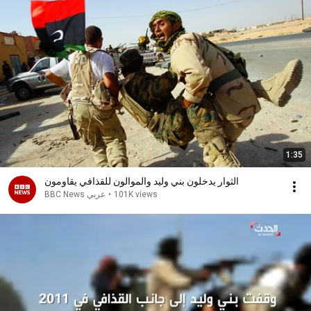
1:35
الثوار يدخلون بني وليد والموالون للقذافي يقاومون
101K views
•
BBC News عربي