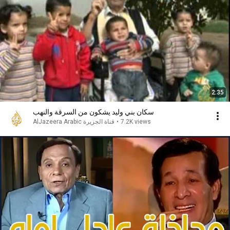
2:35
سكان بني وليد يشكون من السرقة والنهب
7.2K views
•
AlJazeera Arabic قناة الجزيرة