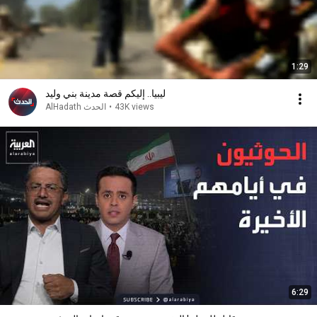
1:29
ليبيا.. إليكم قصة مدينة بني وليد
43K views
•
AlHadath الحدث
6:29