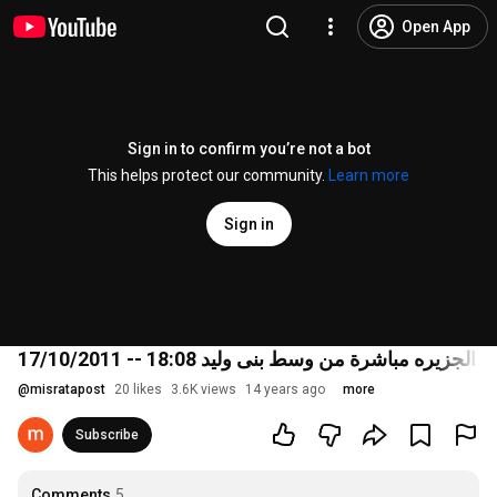
Open App
Sign in to confirm you’re not a bot
This helps protect our community.
Learn more
Sign in
جزيره مباشرة من وسط بنى وليد 18:08 -- 17/10/2011
@
misratapost
20 likes
3.6K views
14 years ago
more
Subscribe
Comments
5