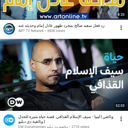
8:20
رد فعل سعيد صالح بمجرد ظهور عادل إمام وحديثه عنه
ART TV Network
•
980K views
52:03
وثائقي | ليبيا - سيف الإسلام القذافي: قصة حياة مثيرة للجدل
| وثائقية دي دبليو
271K views
•
DW Documentary وثائقية دي دبليو