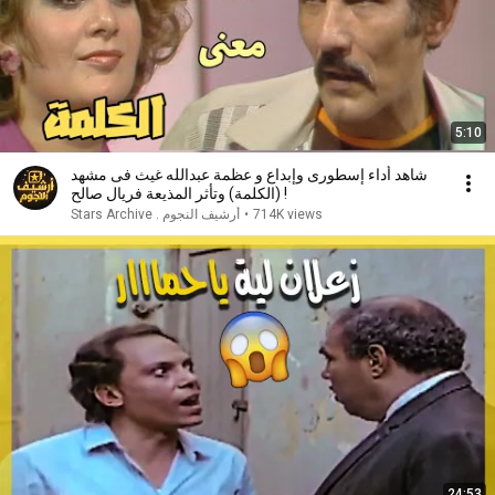
5:10
شاهد أداء إسطورى وإبداع و عظمة عبدالله غيث فى مشهد
(الكلمة) وتأثر المذيعة فريال صالح !
714K views
•
أرشيف النجوم . Stars Archive
24:53