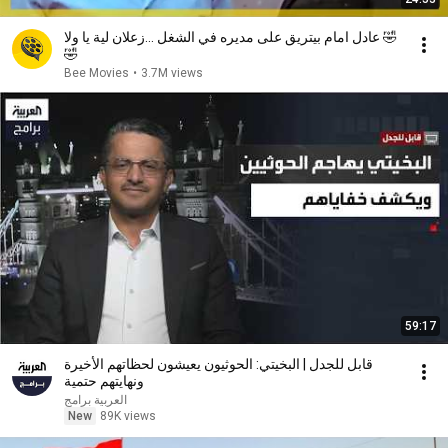
عادل امام بيتريق على مديره في الشغل ...زعلان لية يا ولا 🤣
🤣
Bee Movies
•
3.7M views
59:17
قابل للجدل | البخيتي: الحوثيون يعيشون لحظاتهم الأخيرة
ونهايتهم حتمية
العربية برامج
New
89K views